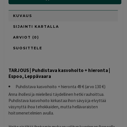
KUVAUS
SIJAINTI KARTALLA
ARVIOT (0)
SUOSITTELE
TARJOUS | Puhdistava kasvohoito + hieronta |
Espoo, Leppävaara
Puhdistava kasvohoito + hieronta 49 € (arvo 130 €)
Anna ihollesi ja mielellesi täydellinen hetki rauhoittua.
Puhdistava kasvohoito kirkastaa ihon sävyä ja elvyttää
väsynyttä ihoa tehokkaiden, mutta hellävaraisten
hoitomenetelmien avulla.
Hoito sisältää ihotyypin mukaan valitun kuorinnan (koneella