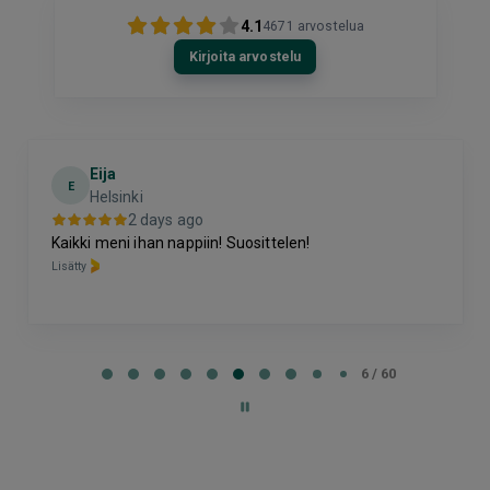
4.1
4671
arvostelua
Kirjoita arvostelu
Eija
E
Helsinki
2 days ago
Kaikki meni ihan nappiin! Suosittelen!
Lisätty
Page
6
6 / 60
of
60