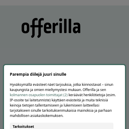
APUA JA NEUVOJA
Parempia diilejä juuri sinulle
Peruuta tilaus
Asiakaspalvelu
Hyväksymällä evästeet näet tarjouksia, jotka kiinnostavat – sinun
Kuinka Offerilla toimii
kaupungista ja omien mieltymystesi mukaan. Offerilla ja sen
kolmannen osapuolen toimittajat (2)
keräävät henkilötietoja (esim.
Usein kysytyt kysymykset
IP-osoite tai laitetunniste) käyttäen evästeitä ja muita teknisiä
Suosittele Offerillaa
keinoja tietojen tallentamiseen ja lukemiseen laitteellasi
tarjotakseen sinulle tarkoituksenmukaisia mainoksia ja parhaan
TUTUSTU MEIHIN
mahdollisen asiakaskokemuksen.
Tietoa meistä
Tarkoitukset