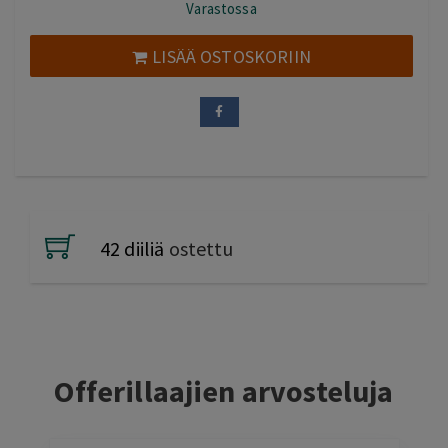
Varastossa
oli:
on:
130,00 €.
49,00 €.
LISÄÄ OSTOSKORIIN
42 diiliä
ostettu
Offerillaajien arvosteluja