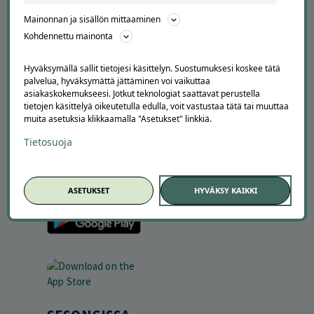
Ajankohtaista
Tilaa uutiskirje
Mainonnan ja sisällön mittaaminen
Avoimet työpaikat
Kohdennettu mainonta
Offerilla mediassa
Hyväksymällä sallit tietojesi käsittelyn. Suostumuksesi koskee tätä
YRITYKSILLE
palvelua, hyväksymättä jättäminen voi vaikuttaa
asiakaskokemukseesi. Jotkut teknologiat saattavat perustella
Markkinoi Offerillassa
tietojen käsittelyä oikeutetulla edulla, voit vastustaa tätä tai muuttaa
Vaikuttajayhteistyö
muita asetuksia klikkaamalla "Asetukset" linkkiä.
Partneriportaali
Tietosuoja
LATAA APPI
ASETUKSET
HYVÄKSY KAIKKI