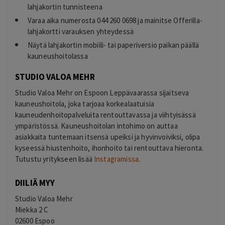
lahjakortin tunnisteena
Varaa aika numerosta 044 260 0698 ja mainitse Offerilla-
lahjakortti varauksen yhteydessä
Näytä lahjakortin mobiili- tai paperiversio paikan päällä
kauneushoitolassa
STUDIO VALOA MEHR
Studio Valoa Mehr on Espoon Leppävaarassa sijaitseva
kauneushoitola, joka tarjoaa korkealaatuisia
kauneudenhoitopalveluita rentouttavassa ja viihtyisässä
ympäristössä. Kauneushoitolan intohimo on auttaa
asiakkaita tuntemaan itsensä upeiksi ja hyvinvoiviksi, olipa
kyseessä hiustenhoito, ihonhoito tai rentouttava hieronta.
Tutustu yritykseen lisää
Instagramissa
.
DIILIÄ MYY
Studio Valoa Mehr
Miekka 2 C
02600 Espoo