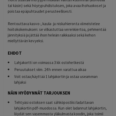
tai käsin) sekä höyrypuhdistuksen, joka avaa ihohuokoset ja
poistaa epäpuhtaudet perusteellisesti.
Rentouttava kasvo-, kaula- ja niskahieronta viimeistelee
hoitokokemuksen: se vilkastuttaa verenkiertoa, pehmentää
jännityksiä ja jättää ihon heleän raikkaaksi sekä kehon
miellyttävän kevyeksi.
EHDOT
Lahjakortti on voimassa 3 kk ostohetkestä
Peruutukset viim. 24 h ennen varattua aikaa
Voit ostaa/käyttää 1 lahjakortin ja ostaa useamman
lahjaksi
NÄIN HYÖDYNNÄT TARJOUKSEN
Tehtyäsi ostoksen saat sähköpostiisi ladattavan
lahjakortin pdf-muodossa. Kun olet ladannut lahjakortin,
löydät sen vasemmasta yläkulmasta koodin, joka toimii