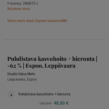
Y-tunnus: 3416575-1
Yrityksen sivut
Katso myös muut Espoon kauneusdiilit
Puhdistava kasvohoito + hieronta |
-62 % | Espoo, Leppävaara
Studio Valoa Mehr
Leppävaara, Espoo
Puhdistava kasvohoito + hieronta
49
,00
€
Alkuperäinen
Nykyinen
130
,00
€
hinta
hinta