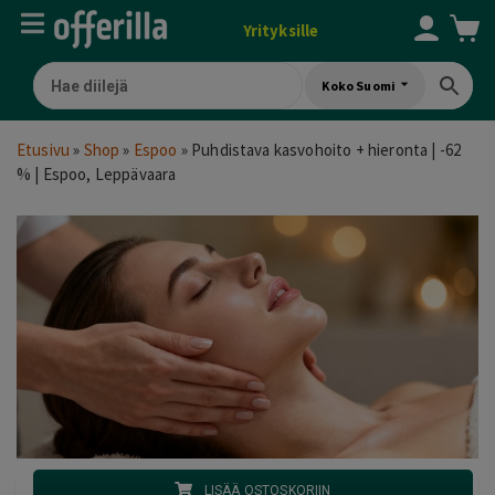
Yrityksille
Koko Suomi
Etusivu
»
Shop
»
Espoo
»
Puhdistava kasvohoito + hieronta | -62
% | Espoo, Leppävaara
LISÄÄ OSTOSKORIIN