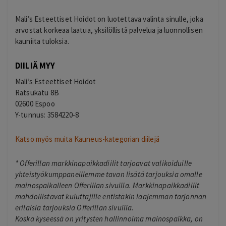
Mali’s Esteettiset Hoidot on luotettava valinta sinulle, joka
arvostat korkeaa laatua, yksilöllistä palvelua ja luonnollisen
kauniita tuloksia.
DIILIÄ MYY
Mali’s Esteettiset Hoidot
Ratsukatu 8B
02600 Espoo
Y-tunnus: 3584220-8
Katso myös muita Kauneus-kategorian diilejä
*
Offerillan markkinapaikkadiilit tarjoavat valikoiduille
yhteistyökumppaneillemme tavan lisätä tarjouksia omalle
mainospaikalleen Offerillan sivuilla. Markkinapaikkadiilit
mahdollistavat kuluttajille entistäkin laajemman tarjonnan
erilaisia tarjouksia Offerillan sivuilla.
Koska kyseessä on yritysten hallinnoima mainospaikka, on