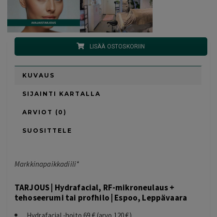
LISÄÄ OSTOSKORIIN
KUVAUS
SIJAINTI KARTALLA
ARVIOT (0)
SUOSITTELE
Markkinapaikkadiili*
TARJOUS |
Hydrafacial
, RF-mikroneulaus +
tehoseerumi tai profhilo | Espoo, Leppävaara
Hydrafacial
-hoito 69 € (arvo 120 €)