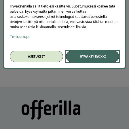
Sonja Halonen
Hyväksymällä sallit tietojesi käsittelyn. Suostumuksesi koskee tätä
3 days ago
palvelua, hyväksymättä jättäminen voi vaikuttaa
Hyvä kokemus kasvohoidosta sekä lymfabuutseista.
asiakaskokemukseesi. Jotkut teknologiat saattavat perustella
Lisätty
tietojen käsittelyä oikeutetulla edulla, voit vastustaa tätä tai muuttaa
muita asetuksia klikkaamalla "Asetukset" linkkiä.
Tietosuoja
Page
7
7 / 60
of
ASETUKSET
HYVÄKSY KAIKKI
60