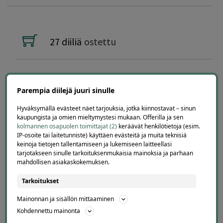
27 diiliä
ostettu
Parempia diilejä juuri sinulle
Offerillaajien arvosteluja
Hyväksymällä evästeet näet tarjouksia, jotka kiinnostavat – sinun
kaupungista ja omien mieltymystesi mukaan. Offerilla ja sen
kolmannen osapuolen toimittajat (2)
keräävät henkilötietoja (esim.
IP-osoite tai laitetunniste) käyttäen evästeitä ja muita teknisiä
keinoja tietojen tallentamiseen ja lukemiseen laitteellasi
tarjotakseen sinulle tarkoituksenmukaisia mainoksia ja parhaan
4.1
4683
arvostelua
mahdollisen asiakaskokemuksen.
Kirjoita arvostelu
Tarkoitukset
Mainonnan ja sisällön mittaaminen
Kohdennettu mainonta