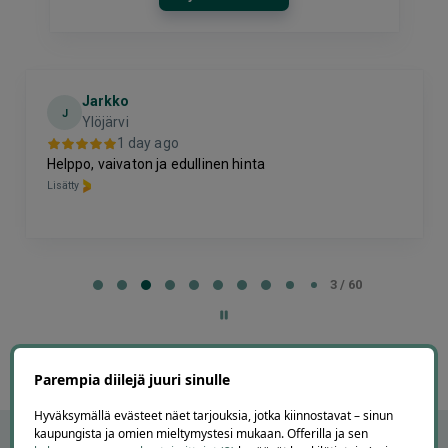
Jarkko
J
Ylöjärvi
1 day ago
Helppo, vaivaton ja edullinen hinta
Lisätty
Page
3
3 / 60
of
60
Parempia diilejä juuri sinulle
Hyväksymällä evästeet näet tarjouksia, jotka kiinnostavat – sinun
kaupungista ja omien mieltymystesi mukaan. Offerilla ja sen