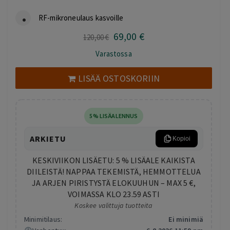
RF-mikroneulaus kasvoille
69
,00
€
Alkuperäinen
Nykyinen
120
,00
€
hinta
hinta
Varastossa
oli:
on:
120,00 €.
69,00 €.
LISÄÄ OSTOSKORIIN
5% LISÄALENNUS
ARKIETU
Kopioi
KESKIVIIKON LISÄETU: 5 % LISÄALE KAIKISTA
DIILEISTÄ! NAPPAA TEKEMISTÄ, HEMMOTTELUA
JA ARJEN PIRISTYSTÄ ELOKUUHUN – MAX 5 €,
VOIMASSA KLO 23.59 ASTI
Koskee valittuja tuotteita
Minimitilaus:
Ei minimiä