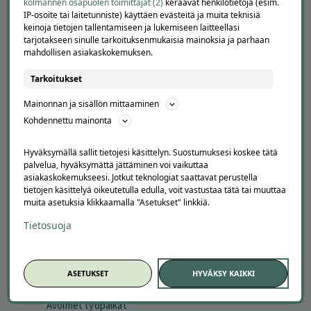
kolmannen osapuolen toimittajat (2)
keräävät henkilötietoja (esim.
IP-osoite tai laitetunniste) käyttäen evästeitä ja muita teknisiä
keinoja tietojen tallentamiseen ja lukemiseen laitteellasi
tarjotakseen sinulle tarkoituksenmukaisia mainoksia ja parhaan
mahdollisen asiakaskokemuksen.
Tarkoitukset
Mainonnan ja sisällön mittaaminen
APUA JA NEUVOJA
Kohdennettu mainonta
Peruuta tilaus
Hyväksymällä sallit tietojesi käsittelyn. Suostumuksesi koskee tätä
Asiakaspalvelu
palvelua, hyväksymättä jättäminen voi vaikuttaa
Kuinka Offerilla toimii
asiakaskokemukseesi. Jotkut teknologiat saattavat perustella
tietojen käsittelyä oikeutetulla edulla, voit vastustaa tätä tai muuttaa
Usein kysytyt kysymykset
muita asetuksia klikkaamalla "Asetukset" linkkiä.
Suosittele Offerillaa
Tietosuoja
TUTUSTU MEIHIN
Tietoa meistä
Ajankohtaista
ASETUKSET
HYVÄKSY KAIKKI
Tilaa uutiskirje
Avoimet työpaikat