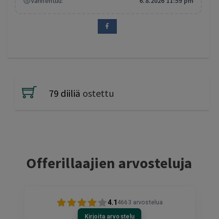
Vanhentuu:
6.8.2026 11:59 pm
79 diiliä
ostettu
Offerillaajien arvosteluja
4.1
4663
arvostelua
Kirjoita arvostelu