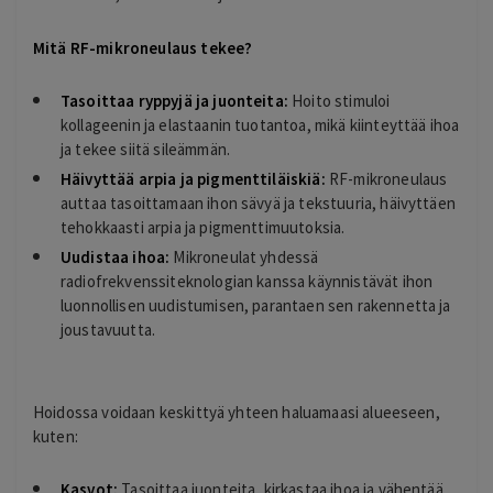
Mitä RF-mikroneulaus tekee?
Tasoittaa ryppyjä ja juonteita:
Hoito stimuloi
kollageenin ja elastaanin tuotantoa, mikä kiinteyttää ihoa
ja tekee siitä sileämmän.
Häivyttää arpia ja pigmenttiläiskiä:
RF-mikroneulaus
auttaa tasoittamaan ihon sävyä ja tekstuuria, häivyttäen
tehokkaasti arpia ja pigmenttimuutoksia.
Uudistaa ihoa:
Mikroneulat yhdessä
radiofrekvenssiteknologian kanssa käynnistävät ihon
luonnollisen uudistumisen, parantaen sen rakennetta ja
joustavuutta.
Hoidossa voidaan keskittyä yhteen haluamaasi alueeseen,
kuten:
Kasvot:
Tasoittaa juonteita, kirkastaa ihoa ja vähentää