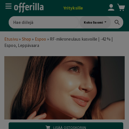
Yrityksille
Koko Suomi
Etusivu
»
Shop
»
Espoo
»
RF-mikroneulaus kasvoille | -42 % |
Espoo, Leppävaara
LISÄÄ OSTOSKORIIN