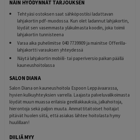
NÄIN HYÖDYNNÄT TARJOUKSEN
Tehtyäsi ostoksen saat sähköpostiisi ladattavan
lahjakortin pdf-muodossa. Kun olet ladannut lahjakortin,
löydät sen vasemmasta yläkulmasta koodin, joka toimii
lahjakortin tunnisteena
Varaa aika puhelimitse 040 7739909 ja mainitse Offerilla-
lahjakortti varauksen yhteydessä
Näytä lahjakortin mobiili- tai paperiversio paikan päällä
kauneushoitolassa
SALON DIANA
Salon Diana on kauneushoitola Espoon Leppävaarassa,
hyvien kulkuyhteyksien varrella. Laajasta palveluvalikoimasta
löydät muun muassa erilaisia geelilakkauksia, jalkahoitoja,
hierontoja sekä paljon muuta. Ammattitaitoiset hoitajat
pitävät huolen siitä, että asiakas lähtee hoitolasta hymy
huulillaan!
DIILIÄ MYY