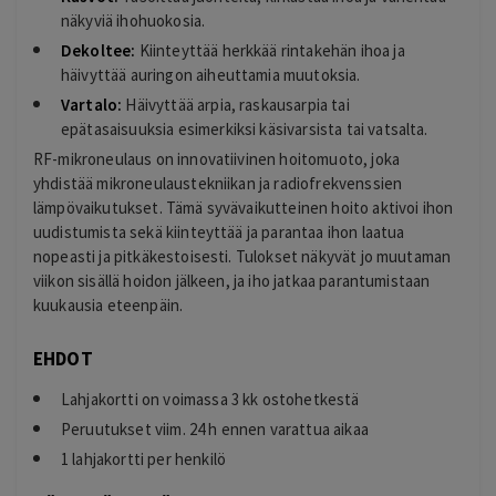
näkyviä ihohuokosia.
Dekoltee:
Kiinteyttää herkkää rintakehän ihoa ja
häivyttää auringon aiheuttamia muutoksia.
Vartalo:
Häivyttää arpia, raskausarpia tai
epätasaisuuksia esimerkiksi käsivarsista tai vatsalta.
RF-mikroneulaus on innovatiivinen hoitomuoto, joka
yhdistää mikroneulaustekniikan ja radiofrekvenssien
lämpövaikutukset. Tämä syvävaikutteinen hoito aktivoi ihon
uudistumista sekä kiinteyttää ja parantaa ihon laatua
nopeasti ja pitkäkestoisesti. Tulokset näkyvät jo muutaman
viikon sisällä hoidon jälkeen, ja iho jatkaa parantumistaan
kuukausia eteenpäin.
EHDOT
Lahjakortti on voimassa 3 kk ostohetkestä
Peruutukset viim. 24 h ennen varattua aikaa
1 lahjakortti per henkilö