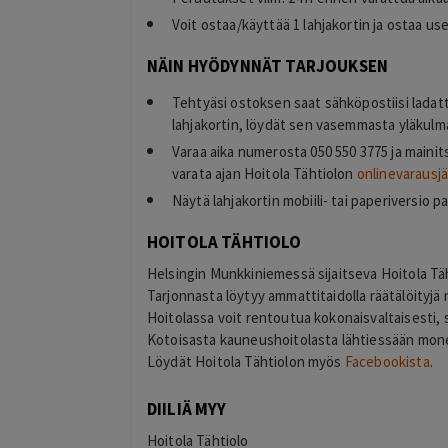
Voit ostaa/käyttää 1 lahjakortin ja ostaa u
NÄIN HYÖDYNNÄT TARJOUKSEN
Tehtyäsi ostoksen saat sähköpostiisi ladat
lahjakortin, löydät sen vasemmasta yläkulma
Varaa aika numerosta 050 550 3775 ja mainit
varata ajan Hoitola Tähtiolon
onlinevarausj
Näytä lahjakortin mobiili- tai paperiversio 
HOITOLA TÄHTIOLO
Helsingin Munkkiniemessä sijaitseva Hoitola Tähti
Tarjonnasta löytyy ammattitaidolla räätälöityjä
Hoitolassa voit rentoutua kokonaisvaltaisesti, s
Kotoisasta kauneushoitolasta lähtiessään mone
Löydät Hoitola Tähtiolon myös
Facebookista
.
DIILIÄ MYY
Hoitola Tähtiolo