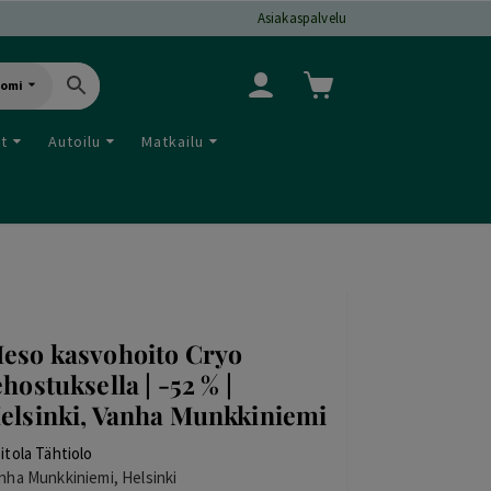
Asiakaspalvelu
uomi
ut
Autoilu
Matkailu
eso kasvohoito Cryo
ehostuksella | -52 % |
elsinki, Vanha Munkkiniemi
itola Tähtiolo
nha Munkkiniemi, Helsinki