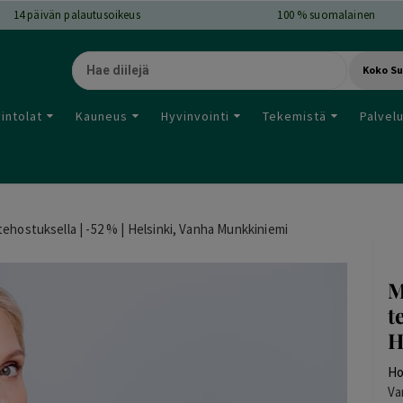
14
päivän palautusoikeus
100 % suomalainen
Koko S
intolat
Kauneus
Hyvinvointi
Tekemistä
Palvel
ehostuksella | -52 % | Helsinki, Vanha Munkkiniemi
M
t
H
Ho
Va