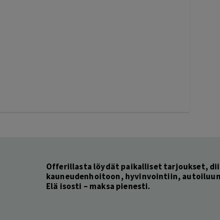
Offerillasta löydät paikalliset tarjoukset, dii
kauneudenhoitoon, hyvinvointiin, autoiluun 
Elä isosti – maksa pienesti.