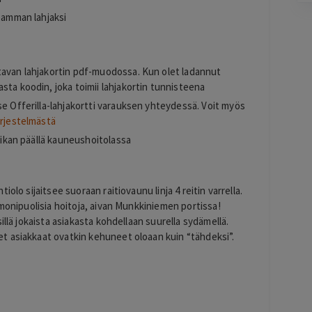
seamman lahjaksi
Pag
6
of
60
tavan lahjakortin pdf-muodossa. Kun olet ladannut
sta koodin, joka toimii lahjakortin tunnisteena
se Offerilla-lahjakortti varauksen yhteydessä. Voit myös
ärjestelmästä
paikan päällä kauneushoitolassa
olo sijaitsee suoraan raitiovaunu linja 4 reitin varrella.
 monipuolisia hoitoja, aivan Munkkiniemen portissa!
illä jokaista asiakasta kohdellaan suurella sydämellä.
t asiakkaat ovatkin kehuneet oloaan kuin “tähdeksi”.