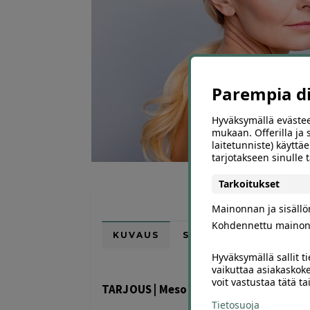
Parempia dii
Hyväksymällä evästee
mukaan. Offerilla ja
laitetunniste) käyttäe
tarjotakseen sinulle
Tarkoitukset
Mainonnan ja sisäll
Kohdennettu mainon
KUVAUS
SIJAINTI KARTALLA
Hyväksymällä sallit t
vaikuttaa asiakaskoke
voit vastustaa tätä t
TARJOUS | Meso kasvohoito Cryo tehos
Tietosuoja