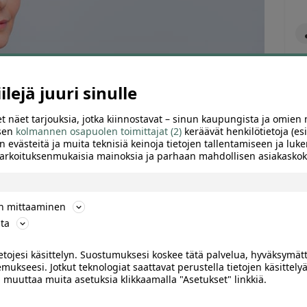
lejä juuri sinulle
t näet tarjouksia, jotka kiinnostavat – sinun kaupungista ja omien 
 sen
kolmannen osapuolen toimittajat (2)
keräävät henkilötietoja (esi
n evästeitä ja muita teknisiä keinoja tietojen tallentamiseen ja luke
 tarkoituksenmukaisia mainoksia ja parhaan mahdollisen asiakask
ön mittaaminen
ta
ARVIOT (1)
SUOSITTELE
ietojesi käsittelyn. Suostumuksesi koskee tätä palvelua, hyväksymät
mukseesi. Jotkut teknologiat saattavat perustella tietojen käsittelyä
ai muuttaa muita asetuksia klikkaamalla "Asetukset" linkkiä.
tuksella | Helsinki, Vanha Munkkiniemi