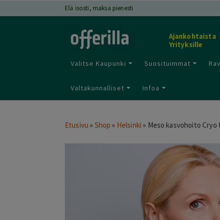
Elä isosti, maksa pienesti
Ajankohtaista
Yrityksille
Valitse Kaupunki
Suosituimmat
Rav
Valtakunnalliset
Infoa
Etusivu
»
Shop
»
Helsinki
»
Meso kasvohoito Cryo t