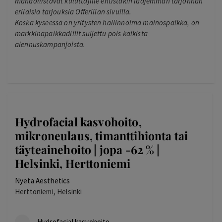
mahdollistavat kuluttajille entistäkin laajemman tarjonnan
erilaisia tarjouksia Offerillan sivuilla.
Koska kyseessä on yritysten hallinnoima mainospaikka, on
markkinapaikkadiilit suljettu pois kaikista
alennuskampanjoista.
Hydrofacial kasvohoito,
mikroneulaus, timanttihionta tai
täyteainehoito | jopa -62 % |
Helsinki, Herttoniemi
Nyeta Aesthetics
Herttoniemi, Helsinki
Hydrofacial kasvohoito