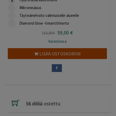
Mikroneulaus
Täyteainehoito valinnaiselle alueelle
Diamond Glow -timanttihionta
59
,00
€
Alkuperäinen
Nykyinen
110
,00
€
hinta
hinta
Varastossa
oli:
on:
110,00 €.
59,00 €.
LISÄÄ OSTOSKORIIN
56 diiliä
ostettu