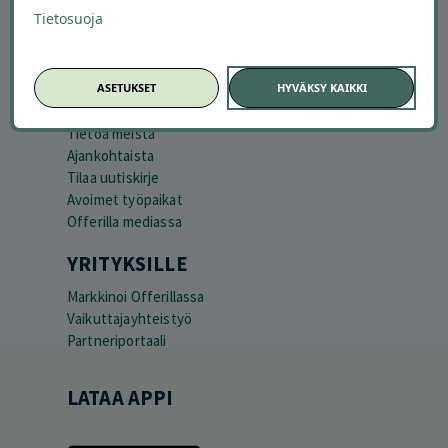
Kuinka Offerilla toimii
Tietosuoja
Usein kysytyt kysymykset
Suosittele Offerillaa
ASETUKSET
HYVÄKSY KAIKKI
TUTUSTU MEIHIN
Tietoa meistä
Ajankohtaista
Tilaa uutiskirje
Avoimet työpaikat
Offerilla mediassa
YRITYKSILLE
Markkinoi Offerillassa
Vaikuttajayhteistyö
Partneriportaali
LATAA APPI