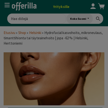
Yrityksille
Koko Suomi
Etusivu
»
Shop
»
Helsinki
»
Hydrofacial kasvohoito, mikroneulaus,
timanttihionta tai täyteainehoito | jopa -62 % | Helsinki,
Herttoniemi