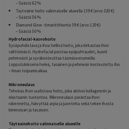
– Säästä 62 %
Täyteaine hoito valinnaiselle alueella 139 € (arvo 320 €)
– Säästä 56 %
Diamond Glow -timanttihionta 59 € (arvo 120 €)
– Säästä 50 %
Hydrofacial-kasvohoito
Syväpuhdistava ja ihoa hellivä hoito, joka kirkastaa ihon
välittömästi. Hydrofacial poistaa epäpuhtaudet, kuorii
pehmeästi ja syväkosteuttaa täsmäseerumeilla.
Lopputuloksena heleä, tasainen ja pehmeän kosteutettu iho
– ilman toipumisaikaa.
Mikroneulaus
Tehokas ihon uudistava hoito, joka aktivoi kollageenin ja
elastaanin tuotantoa. Mikroneulaus parantaa ihon
rakennetta, häivyttää arpia ja juonteita sekä tekee ihosta
kimmoisan ja tasaisen.
Täyteainehoito valinnaiselle alueelle