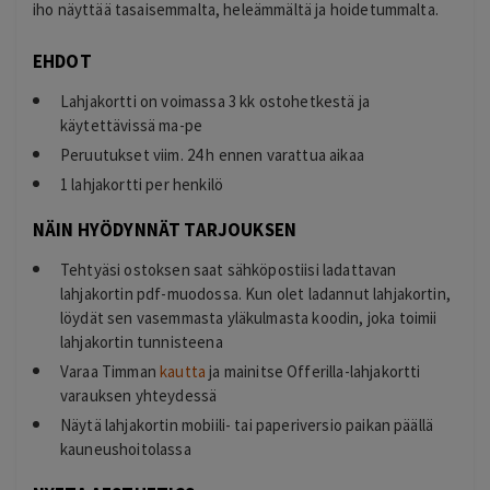
iho näyttää tasaisemmalta, heleämmältä ja hoidetummalta.
EHDOT
Lahjakortti on voimassa 3 kk ostohetkestä ja
käytettävissä ma-pe
Peruutukset viim. 24 h ennen varattua aikaa
1 lahjakortti per henkilö
NÄIN HYÖDYNNÄT TARJOUKSEN
Tehtyäsi ostoksen saat sähköpostiisi ladattavan
lahjakortin pdf-muodossa. Kun olet ladannut lahjakortin,
löydät sen vasemmasta yläkulmasta koodin, joka toimii
lahjakortin tunnisteena
Varaa Timman
kautta
ja mainitse Offerilla-lahjakortti
varauksen yhteydessä
Näytä lahjakortin mobiili- tai paperiversio paikan päällä
kauneushoitolassa