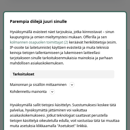
Page
6
6 / 60
of
Parempia diilejä juuri sinulle
60
Hyväksymällä evästeet näet tarjouksia, jotka kiinnostavat – sinun
kaupungista ja omien mieltymystesi mukaan. Offerilla ja sen
kolmannen osapuolen toimittajat (2)
keräävät henkilötietoja (esim.
IP-osoite tai laitetunniste) käyttäen evästeitä ja muita teknisiä
keinoja tietojen tallentamiseen ja lukemiseen laitteellasi
tarjotakseen sinulle tarkoituksenmukaisia mainoksia ja parhaan
mahdollisen asiakaskokemuksen.
Tarkoitukset
Mainonnan ja sisällön mittaaminen
Kohdennettu mainonta
Hyväksymällä sallit tietojesi käsittelyn. Suostumuksesi koskee tätä
palvelua, hyväksymättä jättäminen voi vaikuttaa
APUA JA NEUVOJA
asiakaskokemukseesi. Jotkut teknologiat saattavat perustella
tietojen käsittelyä oikeutetulla edulla, voit vastustaa tätä tai muuttaa
Peruuta tilaus
muita asetuksia klikkaamalla "Asetukset" linkkiä.
Asiakaspalvelu