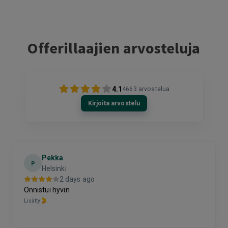
Offerillaajien arvosteluja
4.1
4663
arvostelua
Kirjoita arvostelu
Pekka
P
Helsinki
2 days ago
Onnistui hyvin
Lisätty