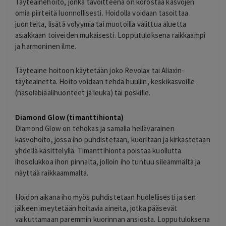
Täyteainehoito, jonka tavoitteena on korostaa kasvojen
omia piirteitä luonnollisesti. Hoidolla voidaan tasoittaa
juonteita, lisätä volyymia tai muotoilla valittua aluetta
asiakkaan toiveiden mukaisesti. Lopputuloksena raikkaampi
ja harmoninen ilme.
Täyteaine hoitoon käytetään joko Revolax tai Aliaxin-
täyteainetta. Hoito voidaan tehdä huuliin, keskikasvoille
(nasolabiaalihuonteet ja leuka) tai poskille.
Diamond Glow (timanttihionta)
Diamond Glow on tehokas ja samalla hellävarainen
kasvohoito, jossa iho puhdistetaan, kuoritaan ja kirkastetaan
yhdellä käsittelyllä. Timanttihionta poistaa kuollutta
ihosolukkoa ihon pinnalta, jolloin iho tuntuu sileämmältä ja
näyttää raikkaammalta.
Hoidon aikana iho myös puhdistetaan huolellisesti ja sen
jälkeen imeytetään hoitavia aineita, jotka pääsevät
vaikuttamaan paremmin kuorinnan ansiosta. Lopputuloksena