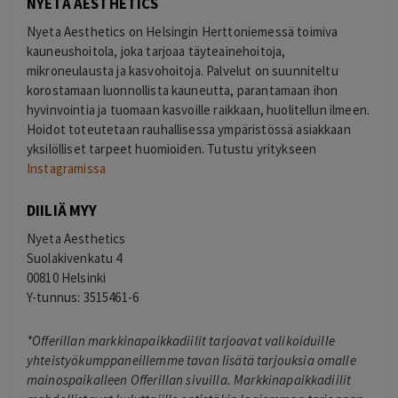
NYETA AESTHETICS
Nyeta Aesthetics on Helsingin Herttoniemessä toimiva
kauneushoitola, joka tarjoaa täyteainehoitoja,
mikroneulausta ja kasvohoitoja. Palvelut on suunniteltu
korostamaan luonnollista kauneutta, parantamaan ihon
hyvinvointia ja tuomaan kasvoille raikkaan, huolitellun ilmeen.
Hoidot toteutetaan rauhallisessa ympäristössä asiakkaan
yksilölliset tarpeet huomioiden. Tutustu yritykseen
Instagramissa
DIILIÄ MYY
Nyeta Aesthetics
Suolakivenkatu 4
00810 Helsinki
Y-tunnus: 3515461-6
*Offerillan markkinapaikkadiilit tarjoavat valikoiduille
yhteistyökumppaneillemme tavan lisätä tarjouksia omalle
mainospaikalleen Offerillan sivuilla. Markkinapaikkadiilit