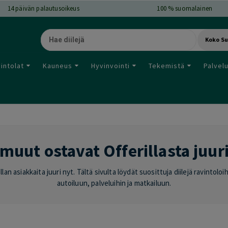
14
päivän palautusoikeus
100 % suomalainen
Koko S
intolat
Kauneus
Hyvinvointi
Tekemistä
Palvel
muut ostavat Offerillasta juur
lan asiakkaita juuri nyt. Tältä sivulta löydät suosittuja diilejä ravintol
autoiluun, palveluihin ja matkailuun.