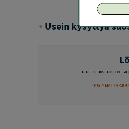
Usein kysyttyä suo
Lö
Tutustu suosituimpien tarjou
UUSIMMAT TARJOU