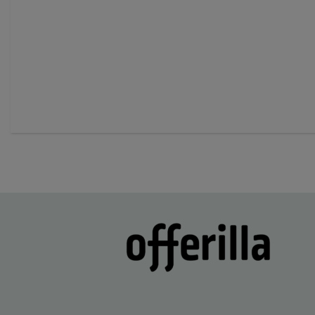
of
60