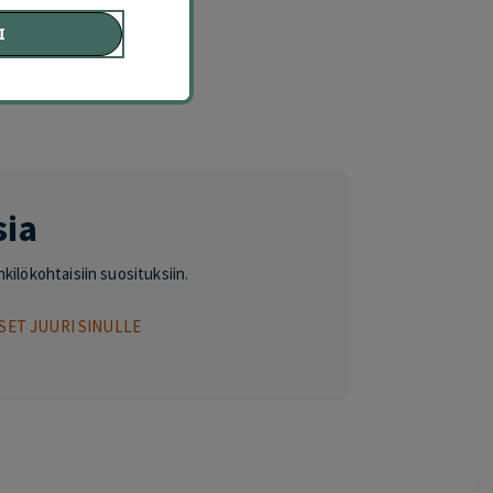
Ä
I
sia
nkilökohtaisiin suosituksiin.
SET JUURI SINULLE