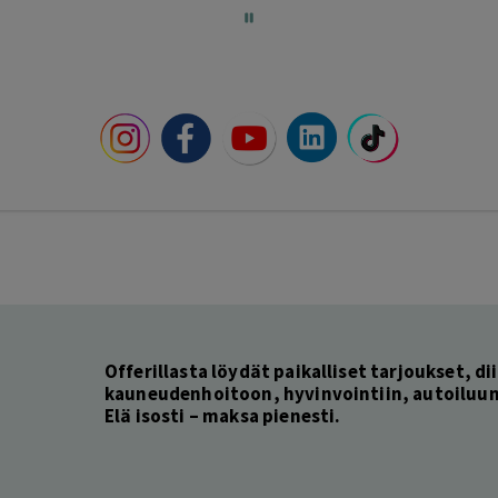
Offerillasta löydät paikalliset tarjoukset, dii
kauneudenhoitoon, hyvinvointiin, autoiluun 
Elä isosti – maksa pienesti.