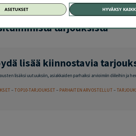
HELSINKI
–
VANTAA
–
ESPOO
–
TAMPERE
–
TURKU
–
OULU
–
JYVÄSKYL
ASETUKSET
HYVÄKSY KAIKK
situimmista tarjouksista
ydä lisää kiinnostavia tarjouk
sten lisäksi uutuuksiin, asiakkaiden parhaiksi arvioimiin diileihin ja he
KSET
–
TOP10-TARJOUKSET
–
PARHAITEN ARVOSTELLUT
–
TARJOUK