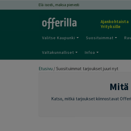
Elä isosti, maksa pienesti
Ajankohtaista
Yrityksille
Valitse Kaupunki
Suosituimmat
Rav
Valtakunnalliset
Infoa
Etusivu
/
Suosituimmat tarjoukset juuri nyt
Mitä 
Katso, mitkä tarjoukset kiinnostavat Offeril