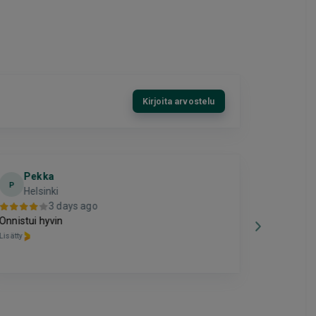
Kirjoita arvostelu
Pekka
El
E
P
Helsinki
3 days ago
Hyvä
Onnistui hyvin
Lisätty
Lisätty