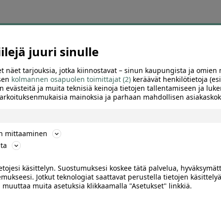
ä tämän hetken suosikkitarjo
lejä juuri sinulle
osituimpien tarjousten sivu auttaa löytämään nopeasti diilit, joihin muu
t näet tarjouksia, jotka kiinnostavat – sinun kaupungista ja omien 
 sen
kolmannen osapuolen toimittajat (2)
keräävät henkilötietoja (esi
olaelämyksiä, hierontoja, kauneushoitoja, autopesuja, aktiviteetteja ja 
n evästeitä ja muita teknisiä keinoja tietojen tallentamiseen ja luke
 tarkoituksenmukaisia mainoksia ja parhaan mahdollisen asiakask
 suuren alennuksen, kiinnostavan palvelun tai hyvän sijainnin ansiosta
käyttöpaikka, voimassaoloaika ja mahdolliset ajanvarausohjeet.
ön mittaaminen
iinnostuksen mukana. Sivulle kannattaa siksi palata säännöllisesti kats
ta
suosituimpien joukkoon.
ietojesi käsittelyn. Suostumuksesi koskee tätä palvelua, hyväksymät
suosittuja tarjouksia kaupung
mukseesi. Jotkut teknologiat saattavat perustella tietojen käsittelyä
ai muuttaa muita asetuksia klikkaamalla "Asetukset" linkkiä.
a löydä alueesi kiinnostavimmat ravintola-, kauneus-, hyvinvointi-, tekem