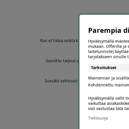
Löyd
Parempia dii
Kun et halua selata koko Offerillan valikoimaa, su
Hyväksymällä evästee
mukaan. Offerilla ja
esimerkiksi ravint
laitetunniste) käyttäe
tarjotakseen sinulle
Suosittu tarjous voi erottua edukseen hinnan,
Tarkoitukset
Mainonnan ja sisäll
Suosikit vaihtuvat valikoiman ja asiakkaiden k
Kohdennettu mainon
Hyväksymällä sallit t
Selaa 
vaikuttaa asiakaskoke
voit vastustaa tätä t
Valitse oma kaupunkisi j
Tietosuoja