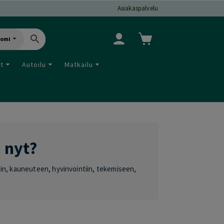
Asiakaspalvelu
uomi
ut
Autoilu
Matkailu
i nyt?
oihin, kauneuteen, hyvinvointiin, tekemiseen,