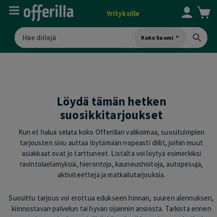
Yrityksille
Koko Suomi
Löydä tämän hetken
suosikkitarjoukset
Kun et halua selata koko Offerillan valikoimaa, suosituimpien
tarjousten sivu auttaa löytämään nopeasti diilit, joihin muut
asiakkaat ovat jo tarttuneet. Listalta voi löytyä esimerkiksi
ravintolaelämyksiä, hierontoja, kauneushoitoja, autopesuja,
aktiviteetteja ja matkailutarjouksia.
Suosittu tarjous voi erottua edukseen hinnan, suuren alennuksen,
kiinnostavan palvelun tai hyvän sijainnin ansiosta. Tarkista ennen