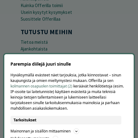
Kuinka Offerilla toimii
Usein kysytyt kysymykset
Suosittele Offerillaa
TUTUSTU MEIHIN
Tietoa meistä
Ajankohtaista
Tilaa uutiskirje
Avoimet työpaikat
Parempia diilejä juuri sinulle
Offerilla mediassa
Hyväksymällä evästeet näet tarjouksia, jotka kiinnostavat – sinun
kaupungista ja omien mieltymystesi mukaan. Offerilla ja sen
YRITYKSILLE
kolmannen osapuolen toimittajat (2)
keräävät henkilötietoja (esim.
IP-osoite tai laitetunniste) käyttäen evästeitä ja muita teknisiä
Markkinoi Offerillassa
keinoja tietojen tallentamiseen ja lukemiseen laitteellasi
Vaikuttajayhteistyö
tarjotakseen sinulle tarkoituksenmukaisia mainoksia ja parhaan
Partneriportaali
mahdollisen asiakaskokemuksen.
Tarkoitukset
LATAA APPI
Mainonnan ja sisällön mittaaminen