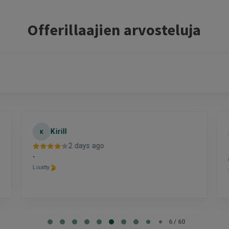
Offerillaajien arvosteluja
Kirill
K
2 days ago
-
Lisätty
6 / 60