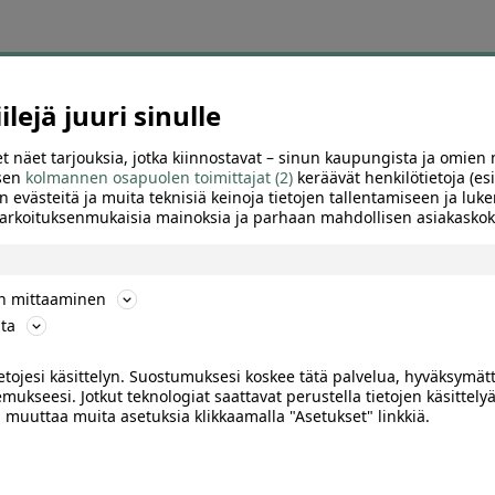
ä tämän hetken suosikkitarjo
lejä juuri sinulle
osituimpien tarjousten sivu auttaa löytämään nopeasti diilit, joihin muu
t näet tarjouksia, jotka kiinnostavat – sinun kaupungista ja omien 
 sen
kolmannen osapuolen toimittajat (2)
keräävät henkilötietoja (esi
olaelämyksiä, hierontoja, kauneushoitoja, autopesuja, aktiviteetteja ja 
n evästeitä ja muita teknisiä keinoja tietojen tallentamiseen ja luke
 tarkoituksenmukaisia mainoksia ja parhaan mahdollisen asiakask
 suuren alennuksen, kiinnostavan palvelun tai hyvän sijainnin ansiosta
käyttöpaikka, voimassaoloaika ja mahdolliset ajanvarausohjeet.
ön mittaaminen
iinnostuksen mukana. Sivulle kannattaa siksi palata säännöllisesti kats
ta
suosituimpien joukkoon.
ietojesi käsittelyn. Suostumuksesi koskee tätä palvelua, hyväksymät
suosittuja tarjouksia kaupung
mukseesi. Jotkut teknologiat saattavat perustella tietojen käsittelyä
ai muuttaa muita asetuksia klikkaamalla "Asetukset" linkkiä.
a löydä alueesi kiinnostavimmat ravintola-, kauneus-, hyvinvointi-, tekem