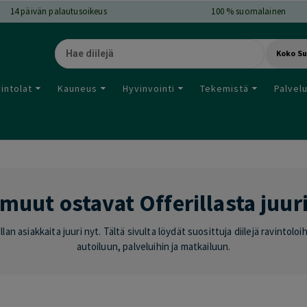
14
päivän palautusoikeus
100 % suomalainen
Koko S
intolat
Kauneus
Hyvinvointi
Tekemistä
Palvel
muut ostavat Offerillasta juur
lan asiakkaita juuri nyt. Tältä sivulta löydät suosittuja diilejä ravintol
autoiluun, palveluihin ja matkailuun.