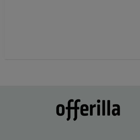
of
60