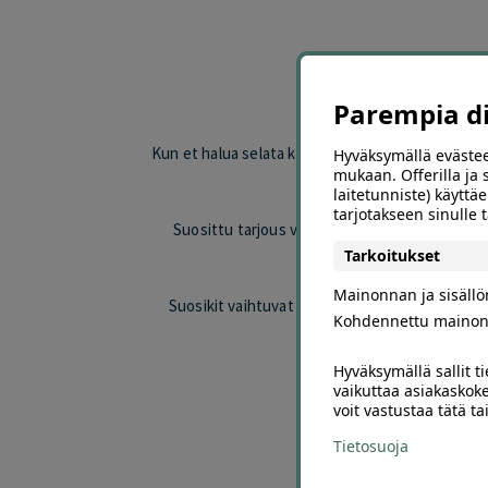
Löyd
Parempia dii
Kun et halua selata koko Offerillan valikoimaa, su
Hyväksymällä evästee
mukaan. Offerilla ja
esimerkiksi ravint
laitetunniste) käyttäe
tarjotakseen sinulle
Suosittu tarjous voi erottua edukseen hinnan,
Tarkoitukset
Mainonnan ja sisäll
Suosikit vaihtuvat valikoiman ja asiakkaiden k
Kohdennettu mainon
Hyväksymällä sallit t
Selaa 
vaikuttaa asiakaskoke
voit vastustaa tätä t
Valitse oma kaupunkisi j
Tietosuoja