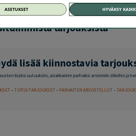
HELSINKI
–
VANTAA
–
ESPOO
–
TAMPERE
–
TURKU
–
OULU
–
JYVÄSKYL
ASETUKSET
HYVÄKSY KAIKK
situimmista tarjouksista
ydä lisää kiinnostavia tarjouk
sten lisäksi uutuuksiin, asiakkaiden parhaiksi arvioimiin diileihin ja he
KSET
–
TOP10-TARJOUKSET
–
PARHAITEN ARVOSTELLUT
–
TARJOUK