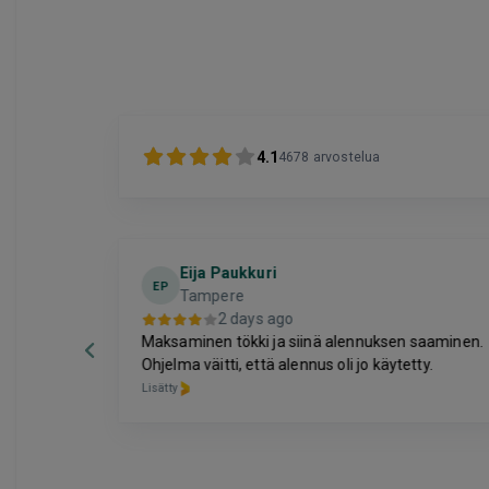
4.1
4678
arvostelua
Eija Paukkuri
EP
Tampere
2 days ago
Maksaminen tökki ja siinä alennuksen saaminen.
Ohjelma väitti, että alennus oli jo käytetty.
Lisätty
Page
6