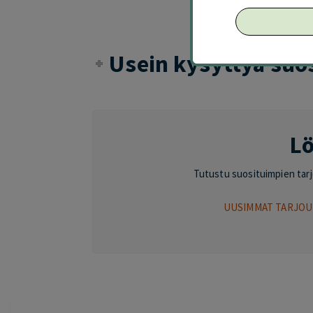
Usein kysyttyä suo
Lö
Tutustu suosituimpien tarjou
UUSIMMAT TARJOU