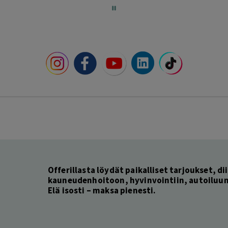
Offerillasta löydät paikalliset tarjoukset, dii
kauneudenhoitoon, hyvinvointiin, autoiluun 
Elä isosti – maksa pienesti.