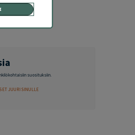
Ä
I
sia
nkilökohtaisiin suosituksiin.
SET JUURI SINULLE