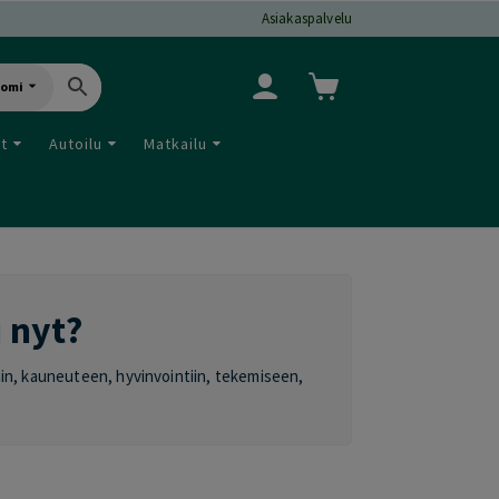
Asiakaspalvelu
uomi
ut
Autoilu
Matkailu
i nyt?
oihin, kauneuteen, hyvinvointiin, tekemiseen,