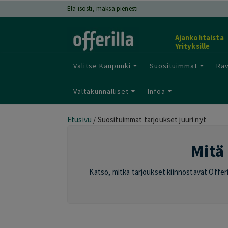
Elä isosti, maksa pienesti
Ajankohtaista
Yrityksille
Valitse Kaupunki
Suosituimmat
Rav
Valtakunnalliset
Infoa
Etusivu
/
Suosituimmat tarjoukset juuri nyt
Mitä 
Katso, mitkä tarjoukset kiinnostavat Offeril