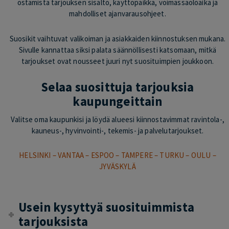
ostamista tarjouksen sisältö, käyttöpaikka, voimassaoloaika ja
mahdolliset ajanvarausohjeet.
Suosikit vaihtuvat valikoiman ja asiakkaiden kiinnostuksen mukana.
Sivulle kannattaa siksi palata säännöllisesti katsomaan, mitkä
tarjoukset ovat nousseet juuri nyt suosituimpien joukkoon.
Selaa suosittuja tarjouksia
kaupungeittain
Valitse oma kaupunkisi ja löydä alueesi kiinnostavimmat ravintola-,
kauneus-, hyvinvointi-, tekemis- ja palvelutarjoukset.
HELSINKI
–
VANTAA
–
ESPOO
–
TAMPERE
–
TURKU
–
OULU
–
JYVÄSKYLÄ
Usein kysyttyä suosituimmista
tarjouksista