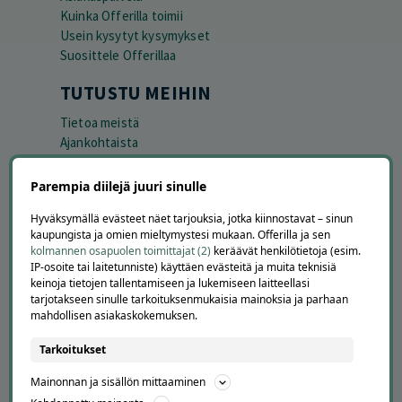
Kuinka Offerilla toimii
Usein kysytyt kysymykset
Suosittele Offerillaa
TUTUSTU MEIHIN
Tietoa meistä
Ajankohtaista
Tilaa uutiskirje
Avoimet työpaikat
Parempia diilejä juuri sinulle
Offerilla mediassa
Hyväksymällä evästeet näet tarjouksia, jotka kiinnostavat – sinun
kaupungista ja omien mieltymystesi mukaan. Offerilla ja sen
YRITYKSILLE
kolmannen osapuolen toimittajat (2)
keräävät henkilötietoja (esim.
IP-osoite tai laitetunniste) käyttäen evästeitä ja muita teknisiä
Markkinoi Offerillassa
keinoja tietojen tallentamiseen ja lukemiseen laitteellasi
Vaikuttajayhteistyö
tarjotakseen sinulle tarkoituksenmukaisia mainoksia ja parhaan
Partneriportaali
mahdollisen asiakaskokemuksen.
Tarkoitukset
LATAA APPI
Mainonnan ja sisällön mittaaminen