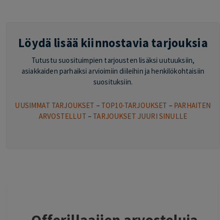
Löydä lisää kiinnostavia tarjouksia
Tutustu suosituimpien tarjousten lisäksi uutuuksiin,
asiakkaiden parhaiksi arvioimiin diileihin ja henkilökohtaisiin
suosituksiin.
UUSIMMAT TARJOUKSET
–
TOP10-TARJOUKSET
–
PARHAITEN
ARVOSTELLUT
–
TARJOUKSET JUURI SINULLE
Offerillaajien arvosteluja