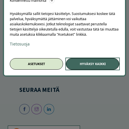
Kohdennettu mainonta
Hyväksymällä sallit tietojesi käsittelyn. Suostumuksesi koskee tätä
palvelua, hyväksymättä jättäminen voi vaikuttaa
asiakaskokemukseesi. Jotkut teknologiat saattavat perustella
tietojen käsittelyä oikeutetulla edulla, voit vastustaa tätä tai muuttaa
muita asetuksia klikkaamalla "Asetukset" linkkiä.
SESONGISSA
Tietosuoja
Suosituimmat tarjoukset
Uusimmat tarjoukset
ASETUKSET
HYVÄKSY KAIKKI
Kesätekemistä
Autopesut
SEURAA MEITÄ