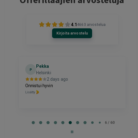
4.1
4663
arvostelua
Kirjoita arvostelu
Pekka
P
Helsinki
2 days ago
Onnistui hyvin
Lisätty
Page
6
6 / 60
of
60