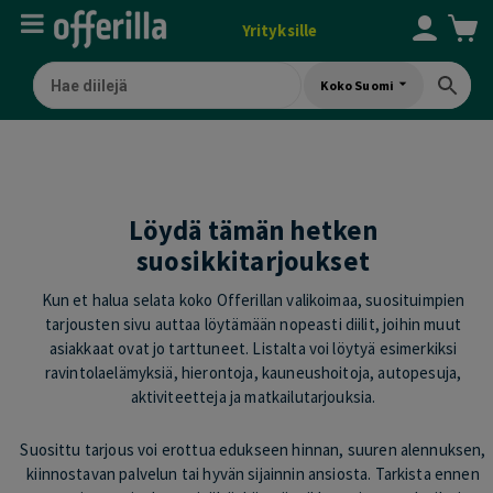
Yrityksille
Koko Suomi
Löydä tämän hetken
suosikkitarjoukset
Kun et halua selata koko Offerillan valikoimaa, suosituimpien
tarjousten sivu auttaa löytämään nopeasti diilit, joihin muut
asiakkaat ovat jo tarttuneet. Listalta voi löytyä esimerkiksi
ravintolaelämyksiä, hierontoja, kauneushoitoja, autopesuja,
aktiviteetteja ja matkailutarjouksia.
Suosittu tarjous voi erottua edukseen hinnan, suuren alennuksen,
kiinnostavan palvelun tai hyvän sijainnin ansiosta. Tarkista ennen