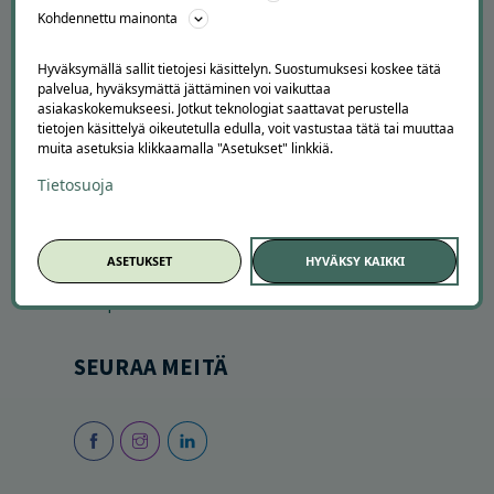
Kohdennettu mainonta
Hyväksymällä sallit tietojesi käsittelyn. Suostumuksesi koskee tätä
palvelua, hyväksymättä jättäminen voi vaikuttaa
asiakaskokemukseesi. Jotkut teknologiat saattavat perustella
tietojen käsittelyä oikeutetulla edulla, voit vastustaa tätä tai muuttaa
muita asetuksia klikkaamalla "Asetukset" linkkiä.
Tietosuoja
SESONGISSA
Suosituimmat tarjoukset
Uusimmat tarjoukset
ASETUKSET
HYVÄKSY KAIKKI
Kesätekemistä
Autopesut
SEURAA MEITÄ