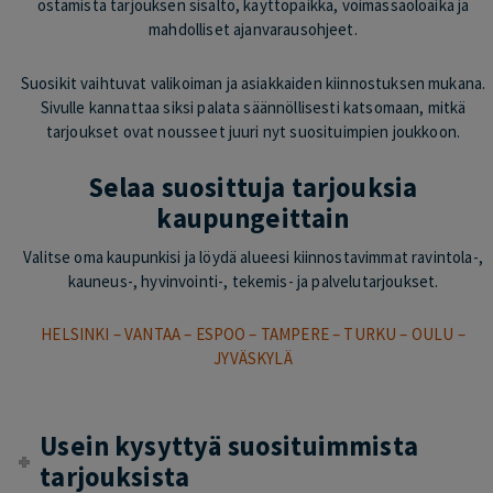
ostamista tarjouksen sisältö, käyttöpaikka, voimassaoloaika ja
mahdolliset ajanvarausohjeet.
Suosikit vaihtuvat valikoiman ja asiakkaiden kiinnostuksen mukana.
Sivulle kannattaa siksi palata säännöllisesti katsomaan, mitkä
tarjoukset ovat nousseet juuri nyt suosituimpien joukkoon.
Selaa suosittuja tarjouksia
kaupungeittain
Valitse oma kaupunkisi ja löydä alueesi kiinnostavimmat ravintola-,
kauneus-, hyvinvointi-, tekemis- ja palvelutarjoukset.
HELSINKI
–
VANTAA
–
ESPOO
–
TAMPERE
–
TURKU
–
OULU
–
JYVÄSKYLÄ
Usein kysyttyä suosituimmista
tarjouksista