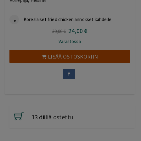
Konepaja, Helsinki
Korealaiset fried chicken annokset kahdelle
24
,00
€
Alkuperäinen
Nykyinen
30
,00
€
hinta
hinta
Varastossa
oli:
on:
30,00 €.
24,00 €.
LISÄÄ OSTOSKORIIN
13 diiliä
ostettu