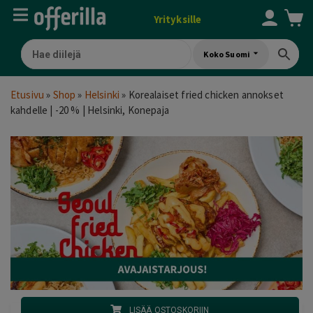
Yrityksille
Koko Suomi
Etusivu
»
Shop
»
Helsinki
»
Korealaiset fried chicken annokset
kahdelle | -20 % | Helsinki, Konepaja
LISÄÄ OSTOSKORIIN