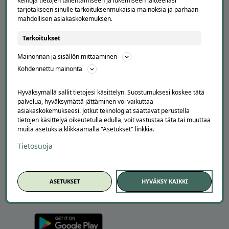
keinoja tietojen tallentamiseen ja lukemiseen laitteellasi
Usein kysytyt kysymykset
tarjotakseen sinulle tarkoituksenmukaisia mainoksia ja parhaan
Suosittele Offerillaa
mahdollisen asiakaskokemuksen.
TUTUSTU MEIHIN
Tarkoitukset
Tietoa meistä
Mainonnan ja sisällön mittaaminen
Ajankohtaista
Kohdennettu mainonta
Tilaa uutiskirje
Avoimet työpaikat
Hyväksymällä sallit tietojesi käsittelyn. Suostumuksesi koskee tätä
Offerilla mediassa
palvelua, hyväksymättä jättäminen voi vaikuttaa
asiakaskokemukseesi. Jotkut teknologiat saattavat perustella
YRITYKSILLE
tietojen käsittelyä oikeutetulla edulla, voit vastustaa tätä tai muuttaa
muita asetuksia klikkaamalla "Asetukset" linkkiä.
Markkinoi Offerillassa
Tietosuoja
Vaikuttajayhteistyö
Partneriportaali
ASETUKSET
HYVÄKSY KAIKKI
LATAA APPI