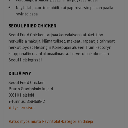
Näytä lahjakortin mobiili- tai paperiversio paikan päällä
ravintolassa
SEOUL FRIED CHICKEN
Seoul Fried Chicken tarjoaa korealaisen katukeittiön
herkullisia makuja. Nämä tuliset, makeat, rapeat ja tahmeat
herkut löydät Helsingin Konepajan alueen Train Factoryn
kauppahallin ravintolamaailmasta. Tervetuloa kokemaan
Seoul Helsingissä!
DIILIÄ MYY
Seoul Fried Chicken
Bruno Granholmin kuja 4
00510 Helsinki
Y-tunnus: 3584688-2
Yrityksen sivut
Katso myös muita Ravintolat-kategorian diilejä