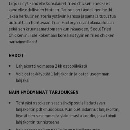
tarjoaa nyt kahdelle korealaiset fried chicken annokset
kahdelle edulliseen hintaan. Tarjous on täydellinen hetki
jakaa herkullinen ateria ystävän kanssa ja samalla tutustua
uutuuttaan hohtavaan Train Factoryn ravintolamaailmaan
sekä sen kruunaamattomaan kuninkaaseen, Seoul Fried
Chickeniin. Tule kokemaan korealaistyylinen fried chicken
parhaimmillaan!
EHDOT
Lahjakortti voimassa 2 kk ostopäivästä
Voit ostaa/käyttää 1 lahjakortin ja ostaa useamman
lahjaksi
NÄIN HYÖDYNNÄT TARJOUKSEN
Tehtyäsi ostoksen saat sähköpostiisi ladattavan
lahjakortin pdf-muodossa. Kun olet ladannut lahjakortin,
löydät sen vasemmasta yläkulmasta koodin, joka toimii
lahjakortin tunnisteena
Voit saapua paikan päälle ilman pöytävarausta