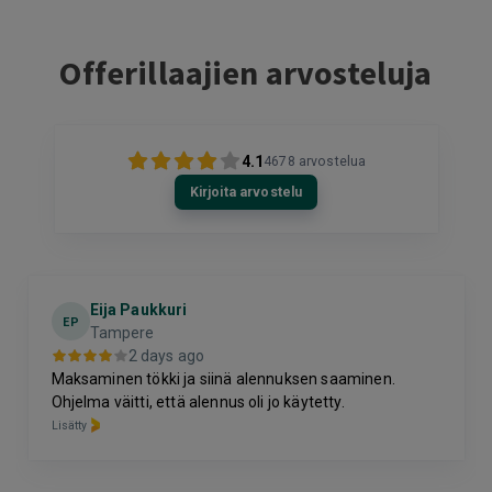
Offerillaajien arvosteluja
4.1
4678
arvostelua
Kirjoita arvostelu
Eija Paukkuri
EP
Tampere
2 days ago
Maksaminen tökki ja siinä alennuksen saaminen.
Ohjelma väitti, että alennus oli jo käytetty.
Lisätty
Page