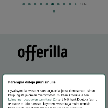
6
6 / 60
of
60
Parempia diilejä juuri sinulle
APUA JA NEUVOJA
Hyväksymällä evästeet näet tarjouksia, jotka kiinnostavat – sinun
Peruuta tilaus
kaupungista ja omien mieltymystesi mukaan. Offerilla ja sen
Asiakaspalvelu
kolmannen osapuolen toimittajat (2)
keräävät henkilötietoja (esim.
IP-osoite tai laitetunniste) käyttäen evästeitä ja muita teknisiä
Kuinka Offerilla toimii