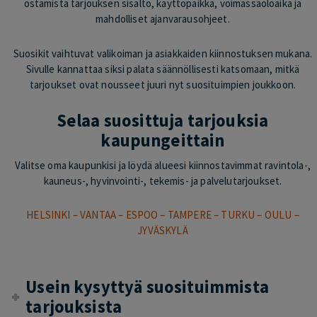
ostamista tarjouksen sisältö, käyttöpaikka, voimassaoloaika ja
mahdolliset ajanvarausohjeet.
Suosikit vaihtuvat valikoiman ja asiakkaiden kiinnostuksen mukana.
Sivulle kannattaa siksi palata säännöllisesti katsomaan, mitkä
tarjoukset ovat nousseet juuri nyt suosituimpien joukkoon.
Selaa suosittuja tarjouksia
kaupungeittain
Valitse oma kaupunkisi ja löydä alueesi kiinnostavimmat ravintola-,
kauneus-, hyvinvointi-, tekemis- ja palvelutarjoukset.
HELSINKI
–
VANTAA
–
ESPOO
–
TAMPERE
–
TURKU
–
OULU
–
JYVÄSKYLÄ
Usein kysyttyä suosituimmista
tarjouksista