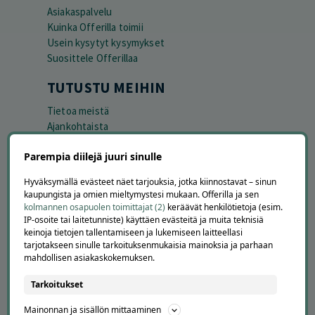
Asiakaspalvelu
Kuinka Offerilla toimii
Usein kysytyt kysymykset
Suosittele Offerillaa
TUTUSTU MEIHIN
Tietoa meistä
Ajankohtaista
Tilaa uutiskirje
Parempia diilejä juuri sinulle
Avoimet työpaikat
Offerilla mediassa
Hyväksymällä evästeet näet tarjouksia, jotka kiinnostavat – sinun
kaupungista ja omien mieltymystesi mukaan. Offerilla ja sen
YRITYKSILLE
kolmannen osapuolen toimittajat (2)
keräävät henkilötietoja (esim.
IP-osoite tai laitetunniste) käyttäen evästeitä ja muita teknisiä
Markkinoi Offerillassa
keinoja tietojen tallentamiseen ja lukemiseen laitteellasi
Vaikuttajayhteistyö
tarjotakseen sinulle tarkoituksenmukaisia mainoksia ja parhaan
Partneriportaali
mahdollisen asiakaskokemuksen.
Tarkoitukset
LATAA APPI
Mainonnan ja sisällön mittaaminen