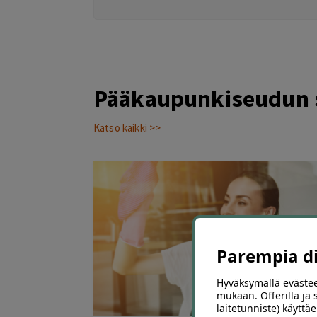
Pääkaupunkiseudun s
Katso kaikki >>
Parempia dii
Hyväksymällä evästee
mukaan. Offerilla ja
3
laitetunniste) käyttäe