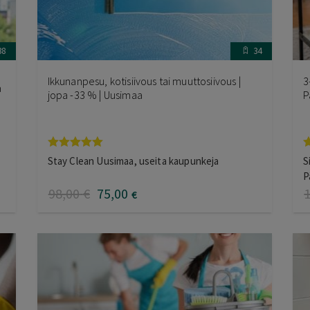
38
34
Ikkunanpesu, kotisiivous tai muuttosiivous |
3
a
jopa -33 % | Uusimaa
P
Arvostelu
A
Stay Clean Uusimaa, useita kaupunkeja
S
tuotteesta:
t
P
5.00
/ 5
5
98
,00
€
75
,00
€