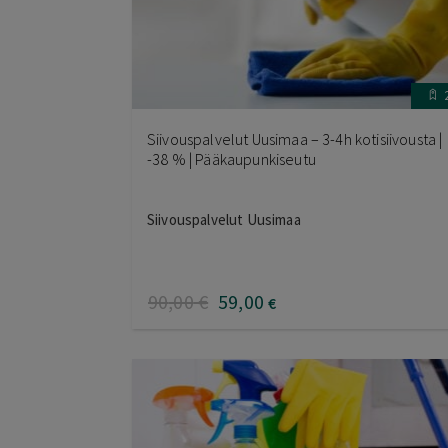
Siivouspalvelut Uusimaa – 3-4h kotisiivousta |
-38 % | Pääkaupunkiseutu
Siivouspalvelut Uusimaa
90
,00
€
59
,00
€