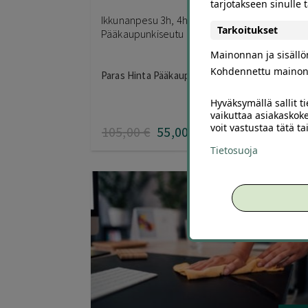
tarjotakseen sinulle
Ikkunanpesu 3h, 4h tai 5h | jopa -51 % |
Tarkoitukset
Pääkaupunkiseutu
Mainonnan ja sisäll
Kohdennettu mainon
Paras Hinta Pääkaupunkiseutu
Hyväksymällä sallit t
vaikuttaa asiakaskoke
voit vastustaa tätä t
105
,00
€
55
,00
€
Tietosuoja