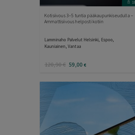
1
Kotisiivous 3–5 tuntia pääkaupunkiseudulla –
Ammattisiivous helposti kotiin
Lamminaho Palvelut Helsinki, Espoo,
Kauniainen, Vantaa
120
,90
€
59
,00
€