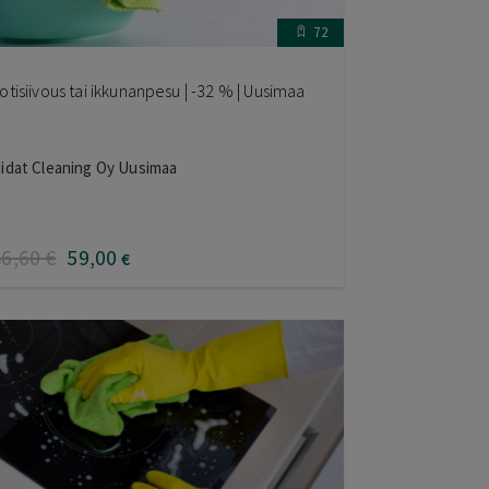
72
otisiivous tai ikkunanpesu | -32 % | Uusimaa
idat Cleaning Oy Uusimaa
86
,60
€
59
,00
€