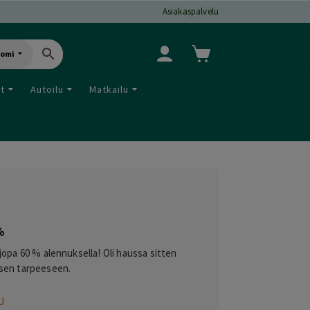
Asiakaspalvelu
uomi
ut
Autoilu
Matkailu
%
opa 60 % alennuksella! Oli haussa sitten
aisen tarpeeseen.
U