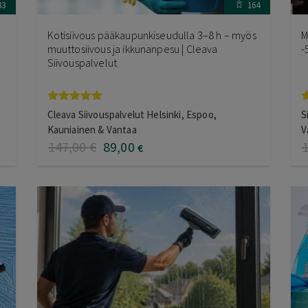
83
164
Kotisiivous pääkaupunkiseudulla 3–8 h – myös
M
muuttosiivous ja ikkunanpesu | Cleava
-
Siivouspalvelut
Arvostelu
A
Cleava Siivouspalvelut Helsinki, Espoo,
S
tuotteesta:
t
Kauniainen & Vantaa
V
5.00
/ 5
4
147
,00
€
89
,00
€