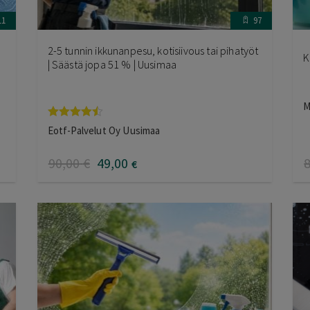
11
97
2-5 tunnin ikkunanpesu, kotisiivous tai pihatyöt
K
| Säästä jopa 51 % | Uusimaa
M
Arvostelu
Eotf-Palvelut Oy Uusimaa
tuotteesta:
4.40
/ 5
90
,00
€
49
,00
€