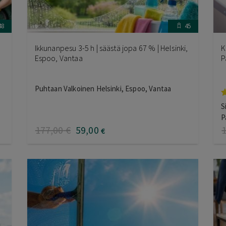
48
45
Ikkunanpesu 3-5 h | säästä jopa 67 % | Helsinki,
K
Espoo, Vantaa
P
Puhtaan Valkoinen Helsinki, Espoo, Vantaa
A
S
t
P
5
177
,00
€
59
,00
€