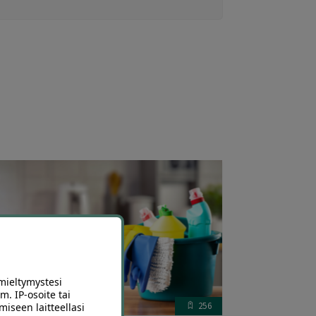
mieltymystesi
m. IP-osoite tai
256
miseen laitteellasi