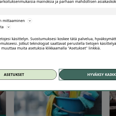
 tarkoituksenmukaisia mainoksia ja parhaan mahdollisen asiakask
Kotisiivous tai ikkunanpesu
K
pääkaupunkiseudulla – jopa -43 %
-
ön mittaaminen
ta
Arvostelu
A
Crystal Clear Cleaning Pääkaupunkiseutu
C
ietojesi käsittelyn. Suostumuksesi koskee tätä palvelua, hyväksymät
tuotteesta:
t
mukseesi. Jotkut teknologiat saattavat perustella tietojen käsittelyä
4.83
/ 5
4
ai muuttaa muita asetuksia klikkaamalla "Asetukset" linkkiä.
75
,30
€
49
,00
€
ASETUKSET
HYVÄKSY KAIKK