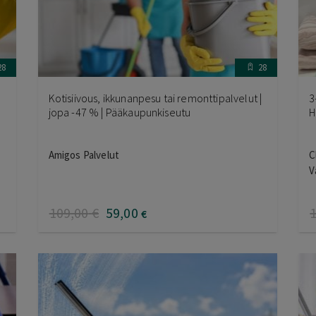
28
28
Kotisiivous, ikkunanpesu tai remonttipalvelut |
3
jopa -47 % | Pääkaupunkiseutu
H
Amigos Palvelut
C
V
109
,00
€
59
,00
€