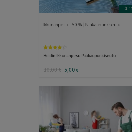
1
Ikkunanpesu | -50 % | Pääkaupunkiseutu
Arvostelu
Heidin Ikkunanpesu Pääkaupunkiseutu
tuotteesta:
4.00
/ 5
10
,00
€
5
,00
€