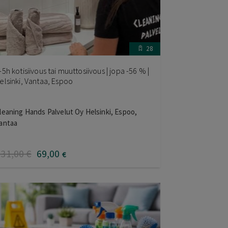
28
-5h kotisiivous tai muuttosiivous | jopa -56 % |
elsinki, Vantaa, Espoo
leaning Hands Palvelut Oy Helsinki, Espoo,
antaa
131
,00
€
69
,00
€