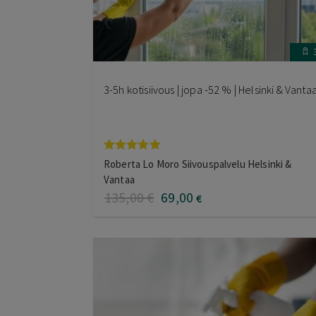
3-5h kotisiivous | jopa -52 % | Helsinki & Vanta
Arvostelu
Roberta Lo Moro Siivouspalvelu Helsinki &
tuotteesta:
Vantaa
5.00
/ 5
135
,00
€
69
,00
€