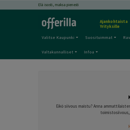
Elä isosti, maksa pienesti
Ajankohtaista
Yrityksille
Valitse Kaupunki
Suosituimmat
Rav
Valtakunnalliset
Infoa
Eikö siivous maistu? Anna ammattilaiste
toimistosiivous,