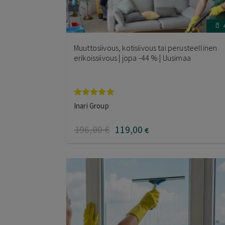
Muuttosiivous, kotisiivous tai perusteellinen
erikoissiivous | jopa -44 % | Uusimaa
Arvostelu
Inari Group
tuotteesta:
5.00
/ 5
196
,00
€
119
,00
€