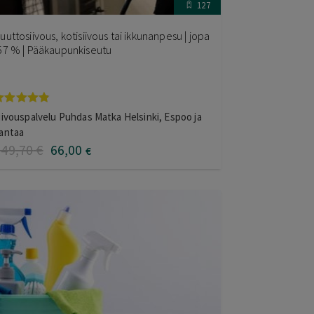
127
uuttosiivous, kotisiivous tai ikkunanpesu | jopa
57 % | Pääkaupunkiseutu
rvostelu
iivouspalvelu Puhdas Matka Helsinki, Espoo ja
uotteesta:
antaa
.75
/ 5
149
,70
€
66
,00
€