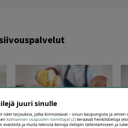
iivouspalvelut
lejä juuri sinulle
t näet tarjouksia, jotka kiinnostavat – sinun kaupungista ja omien 
 sen
kolmannen osapuolen toimittajat (2)
keräävät henkilötietoja (esi
63
336
n evästeitä ja muita teknisiä keinoja tietojen tallentamiseen ja luke