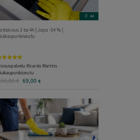
44
otisiivous 3 tai 4h | Jopa -54 % |
ääkaupunkiseutu
rvostelu
iivouspalvelu Ricardo Martins
uotteesta:
ääkaupunkiseutu
.00
/ 5
150
,00
€
69
,00
€