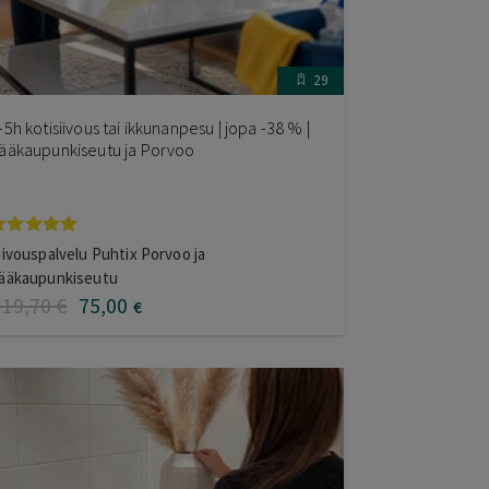
29
-5h kotisiivous tai ikkunanpesu | jopa -38 % |
ääkaupunkiseutu ja Porvoo
rvostelu
iivouspalvelu Puhtix Porvoo ja
uotteesta:
ääkaupunkiseutu
.00
/ 5
119
,70
€
75
,00
€