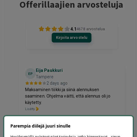
Offerillaajien arvosteluja
4.1
4678
arvostelua
Kirjoita arvostelu
Eija Paukkuri
EP
Tampere
2 days ago
Maksaminen tökki ja siinä alennuksen
saaminen. Ohjelma väitti, että alennus oli jo
käytetty.
Lisätty
Page
Parempia diilejä juuri sinulle
6
6 / 60
Hyväksymällä evästeet näet tarjouksia, jotka kiinnostavat – sinun