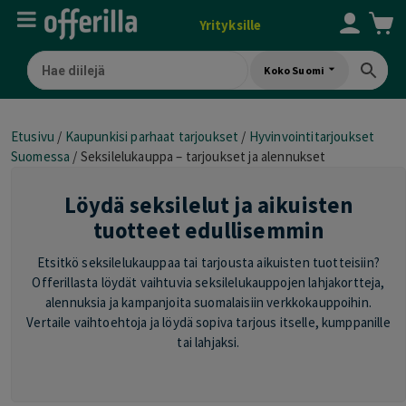
Yrityksille
Koko Suomi
Etusivu
/
Kaupunkisi parhaat tarjoukset
/
Hyvinvointitarjoukset
Suomessa
/
Seksilelukauppa – tarjoukset ja alennukset
Löydä seksilelut ja aikuisten
tuotteet edullisemmin
Etsitkö seksilelukauppaa tai tarjousta aikuisten tuotteisiin?
Offerillasta löydät vaihtuvia seksilelukauppojen lahjakortteja,
alennuksia ja kampanjoita suomalaisiin verkkokauppoihin.
Vertaile vaihtoehtoja ja löydä sopiva tarjous itselle, kumppanille
tai lahjaksi.