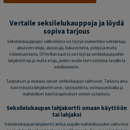
Vertaile seksilelukauppoja ja löydä
sopiva tarjous
Seksilelukauppojen valikoimista voi löytyä esimerkiksi seksileluja,
aikuisten leluja, alusasuja, liukuvoiteita, pelejä ja muita
intiimituotteita. Offerillan kautta voit löytää verkkokauppoihin
lahjakortteja ja muita etuja, joiden avulla teet ostoksia tavallista
edullisemmin.
Tarjoukset ja mukana olevat verkkokaupat vaihtuvat. Tarkista aina
tuotesivulta lahjakortin arvo, tarjoushinta, voimassaoloaika ja
mahdolliset käyttörajoitukset ennen ostamista.
Seksilelukaupan lahjakortti omaan käyttöön
tai lahjaksi
Seksilelukaupan lahjakortti antaa saajalle mahdollisuuden valita itse