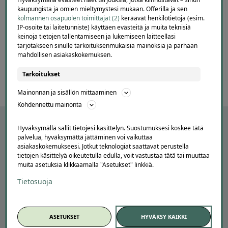
of
kaupungista ja omien mieltymystesi mukaan. Offerilla ja sen
60
kolmannen osapuolen toimittajat (2)
keräävät henkilötietoja (esim.
IP-osoite tai laitetunniste) käyttäen evästeitä ja muita teknisiä
keinoja tietojen tallentamiseen ja lukemiseen laitteellasi
tarjotakseen sinulle tarkoituksenmukaisia mainoksia ja parhaan
mahdollisen asiakaskokemuksen.
Tarkoitukset
Mainonnan ja sisällön mittaaminen
Kohdennettu mainonta
Hyväksymällä sallit tietojesi käsittelyn. Suostumuksesi koskee tätä
palvelua, hyväksymättä jättäminen voi vaikuttaa
asiakaskokemukseesi. Jotkut teknologiat saattavat perustella
tietojen käsittelyä oikeutetulla edulla, voit vastustaa tätä tai muuttaa
muita asetuksia klikkaamalla "Asetukset" linkkiä.
Tietosuoja
APUA JA NEUVOJA
ASETUKSET
HYVÄKSY KAIKKI