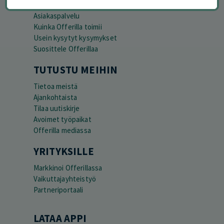
Peruuta tilaus
Asiakaspalvelu
Kuinka Offerilla toimii
Usein kysytyt kysymykset
Suosittele Offerillaa
TUTUSTU MEIHIN
Tietoa meistä
Ajankohtaista
Tilaa uutiskirje
Avoimet työpaikat
Offerilla mediassa
YRITYKSILLE
Markkinoi Offerillassa
Vaikuttajayhteistyö
Partneriportaali
LATAA APPI