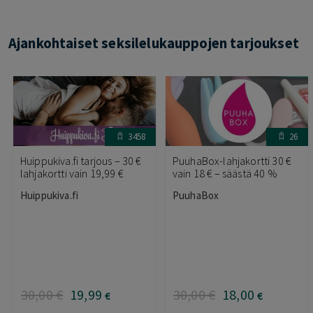
Ajankohtaiset seksilelukauppojen tarjoukset
3458
26
Huippukiva.fi tarjous – 30 €
PuuhaBox-lahjakortti 30 €
lahjakortti vain 19,99 €
vain 18 € – säästä 40 %
Huippukiva.fi
PuuhaBox
30
,00
€
19
,99
30
,00
€
18
,00
€
€