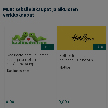
Muut seksilelukaupat ja aikuisten
verkkokaupat
0
0
Kaalimato.com – Suomen
HotLips.fi – lelut
suurin ja tunnetuin
nautinnollisiin hetkiin
seksivälinekauppa
Hotlips
Kaalimato.com
0
,00
0
,00
€
€