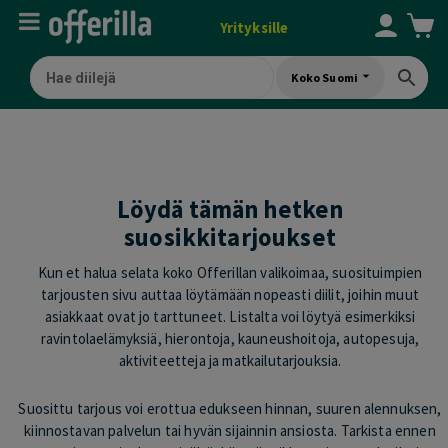
Yrityksille
Koko Suomi
Löydä tämän hetken
suosikkitarjoukset
Kun et halua selata koko Offerillan valikoimaa, suosituimpien
tarjousten sivu auttaa löytämään nopeasti diilit, joihin muut
asiakkaat ovat jo tarttuneet. Listalta voi löytyä esimerkiksi
ravintolaelämyksiä, hierontoja, kauneushoitoja, autopesuja,
aktiviteetteja ja matkailutarjouksia.
Suosittu tarjous voi erottua edukseen hinnan, suuren alennuksen,
kiinnostavan palvelun tai hyvän sijainnin ansiosta. Tarkista ennen