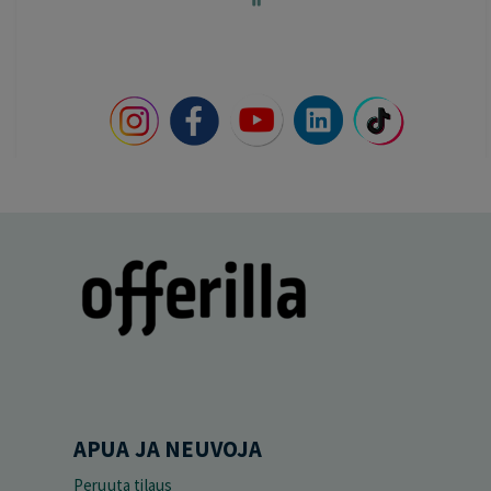
60
APUA JA NEUVOJA
Peruuta tilaus