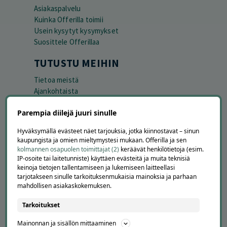
Asiakaspalvelu
Kuinka Offerilla toimii
Usein kysytyt kysymykset
Suosittele Offerillaa
TUTUSTU MEIHIN
Tietoa meistä
Ajankohtaista
Tilaa uutiskirje
Parempia diilejä juuri sinulle
Avoimet työpaikat
Offerilla mediassa
Hyväksymällä evästeet näet tarjouksia, jotka kiinnostavat – sinun
kaupungista ja omien mieltymystesi mukaan. Offerilla ja sen
YRITYKSILLE
kolmannen osapuolen toimittajat (2)
keräävät henkilötietoja (esim.
IP-osoite tai laitetunniste) käyttäen evästeitä ja muita teknisiä
Markkinoi Offerillassa
keinoja tietojen tallentamiseen ja lukemiseen laitteellasi
Vaikuttajayhteistyö
tarjotakseen sinulle tarkoituksenmukaisia mainoksia ja parhaan
Partneriportaali
mahdollisen asiakaskokemuksen.
Tarkoitukset
LATAA APPI
Mainonnan ja sisällön mittaaminen