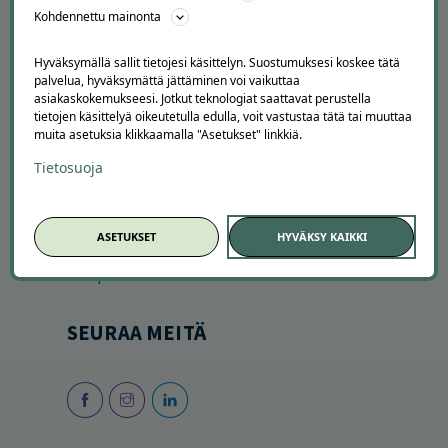
Kohdennettu mainonta
Hyväksymällä sallit tietojesi käsittelyn. Suostumuksesi koskee tätä
palvelua, hyväksymättä jättäminen voi vaikuttaa
asiakaskokemukseesi. Jotkut teknologiat saattavat perustella
tietojen käsittelyä oikeutetulla edulla, voit vastustaa tätä tai muuttaa
muita asetuksia klikkaamalla "Asetukset" linkkiä.
Tietosuoja
SESONGISSA
Suosituimmat tarjoukset
Uusimmat tarjoukset
ASETUKSET
HYVÄKSY KAIKKI
Kesätekemistä
Autopesut
SEURAA MEITÄ