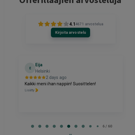
4.1
4671
arvostelua
Kirjoita arvostelu
Eija
E
Helsinki
2 days ago
Kaikki meni ihan nappiin! Suosittelen!
Lisätty
Page
6
6 / 60
of