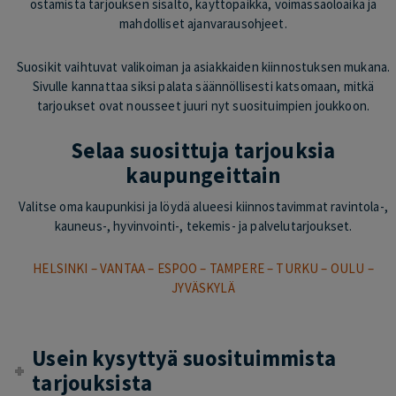
ostamista tarjouksen sisältö, käyttöpaikka, voimassaoloaika ja
mahdolliset ajanvarausohjeet.
Suosikit vaihtuvat valikoiman ja asiakkaiden kiinnostuksen mukana.
Sivulle kannattaa siksi palata säännöllisesti katsomaan, mitkä
tarjoukset ovat nousseet juuri nyt suosituimpien joukkoon.
Selaa suosittuja tarjouksia
kaupungeittain
Valitse oma kaupunkisi ja löydä alueesi kiinnostavimmat ravintola-,
kauneus-, hyvinvointi-, tekemis- ja palvelutarjoukset.
HELSINKI
–
VANTAA
–
ESPOO
–
TAMPERE
–
TURKU
–
OULU
–
JYVÄSKYLÄ
Usein kysyttyä suosituimmista
tarjouksista