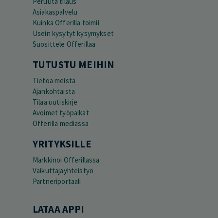
Peruuta tilaus
Asiakaspalvelu
Kuinka Offerilla toimii
Usein kysytyt kysymykset
Suosittele Offerillaa
TUTUSTU MEIHIN
Tietoa meistä
Ajankohtaista
Tilaa uutiskirje
Avoimet työpaikat
Offerilla mediassa
YRITYKSILLE
Markkinoi Offerillassa
Vaikuttajayhteistyö
Partneriportaali
LATAA APPI