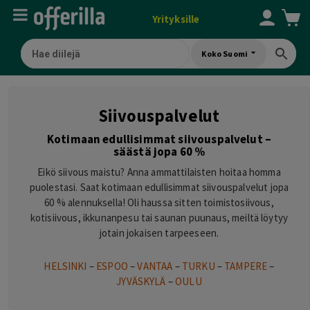
Yrityksille
Koko Suomi
Siivouspalvelut
Kotimaan edullisimmat siivouspalvelut –
säästä jopa 60 %
Eikö siivous maistu? Anna ammattilaisten hoitaa homma
puolestasi. Saat kotimaan edullisimmat siivouspalvelut jopa
60 % alennuksella! Oli haussa sitten toimistosiivous,
kotisiivous, ikkunanpesu tai saunan puunaus, meiltä löytyy
jotain jokaisen tarpeeseen.
HELSINKI
–
ESPOO
–
VANTAA
–
TURKU
–
TAMPERE
–
JYVÄSKYLÄ
–
OULU