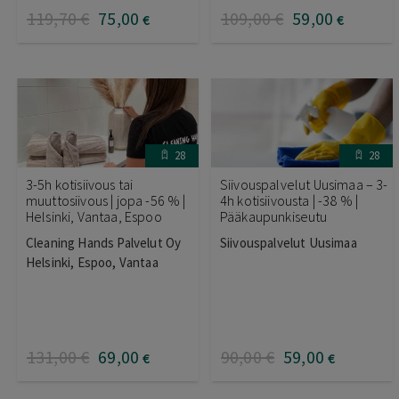
119
,70
€
75
,00
109
,00
€
59
,00
€
€
28
28
3-5h kotisiivous tai
Siivouspalvelut Uusimaa – 3-
muuttosiivous | jopa -56 % |
4h kotisiivousta | -38 % |
Helsinki, Vantaa, Espoo
Pääkaupunkiseutu
Cleaning Hands Palvelut Oy
Siivouspalvelut Uusimaa
Helsinki, Espoo, Vantaa
131
,00
€
69
,00
90
,00
€
59
,00
€
€