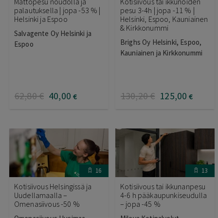
Mattopesu noudolla ja
Kotisiivous tai ikkunoiden
palautuksella | jopa -53 % |
pesu 3-4h | jopa -11 % |
Helsinki ja Espoo
Helsinki, Espoo, Kauniainen
& Kirkkonummi
Salvagente Oy Helsinki ja
Brighs Oy Helsinki, Espoo,
Espoo
Kauniainen ja Kirkkonummi
62
,80
€
40
,00
130
,20
€
125
,00
€
€
16
13
Kotisiivous Helsingissä ja
Kotisiivous tai ikkunanpesu
Uudellamaalla –
4-6 h pääkaupunkiseudulla
Omenasiivous -50 %
– jopa -45 %