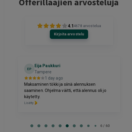
Offerillaajien arvosteluja
4.1
4678
arvostelua
Kirjoita arvostelu
Eija Paukkuri
EP
Tampere
1 day ago
Maksaminen tökki ja siinä alennuksen
saaminen. Ohjelma väitti, että alennus oli jo
käytetty.
Lisätty
Page
6
6 / 60
of