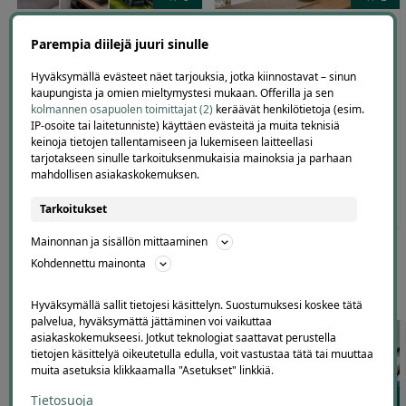
Premium-tason kodinhoito-,
Kotiapua ikääntyvälle
siivous- ja
Turussa – lämmin arkiapu
Parempia diilejä juuri sinulle
autonhoitopalvelut | jopa
kotiin alk. 49 €
-60 % | Turku, Kaarina,
Hyväksymällä evästeet näet tarjouksia, jotka kiinnostavat – sinun
M.A. Abir Turku, Kaarina,
Raisio, Lieto & Naantali
kaupungista ja omien mieltymystesi mukaan. Offerilla ja sen
Raisio, Naantali, Lieto, Rusko
kolmannen osapuolen toimittajat (2)
keräävät henkilötietoja (esim.
M.A. Abir Turku, Kaarina,
ja Masku
IP-osoite tai laitetunniste) käyttäen evästeitä ja muita teknisiä
Raisio, Lieto ja Naantali
keinoja tietojen tallentamiseen ja lukemiseen laitteellasi
tarjotakseen sinulle tarkoituksenmukaisia mainoksia ja parhaan
mahdollisen asiakaskokemuksen.
149
,00
€
59
,00
90
,00
€
49
,00
€
€
Tarkoitukset
Mainonnan ja sisällön mittaaminen
Kohdennettu mainonta
Muiden kaupunkien siivouspalvelut
Hyväksymällä sallit tietojesi käsittelyn. Suostumuksesi koskee tätä
palvelua, hyväksymättä jättäminen voi vaikuttaa
asiakaskokemukseesi. Jotkut teknologiat saattavat perustella
tietojen käsittelyä oikeutetulla edulla, voit vastustaa tätä tai muuttaa
muita asetuksia klikkaamalla "Asetukset" linkkiä.
97
48
Tietosuoja