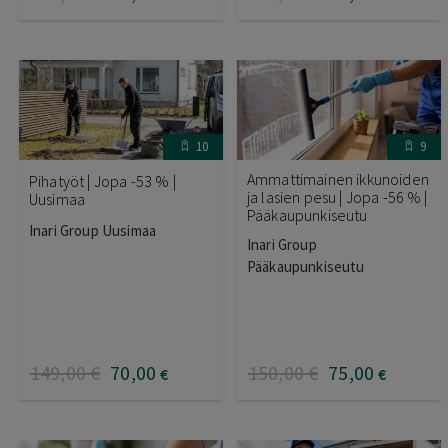
10
9
Ammattimainen ikkunoiden
Pihatyöt | Jopa -53 % |
ja lasien pesu | Jopa -56 % |
Uusimaa
Pääkaupunkiseutu
Inari Group Uusimaa
Inari Group
Pääkaupunkiseutu
149
,00
€
70
,00
150
,00
€
75
,00
€
€