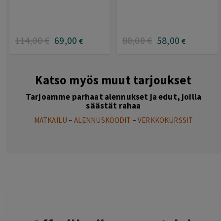
114
,00
€
69
,00
80
,00
€
58
,00
€
€
Katso myös muut tarjoukset
Tarjoamme parhaat alennukset ja edut, joilla
säästät rahaa
MATKAILU
–
ALENNUSKOODIT
–
VERKKOKURSSIT