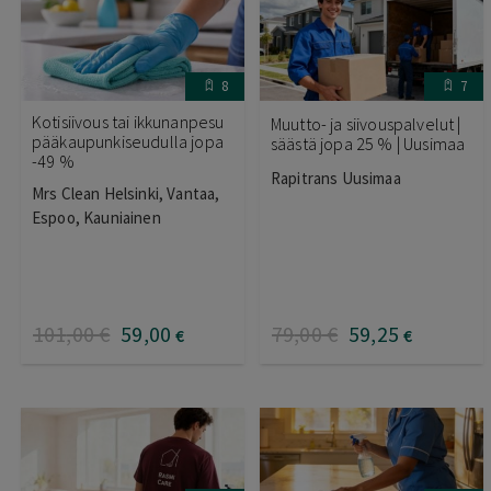
8
7
Kotisiivous tai ikkunanpesu
Muutto- ja siivouspalvelut |
pääkaupunkiseudulla jopa
säästä jopa 25 % | Uusimaa
-49 %
Rapitrans Uusimaa
Mrs Clean Helsinki, Vantaa,
Espoo, Kauniainen
101
,00
€
59
,00
79
,00
€
59
,25
€
€