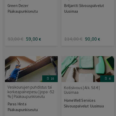
Green Dezer
Briljantti Siivouspalvelut
Pääkaupunkiseutu
Uusimaa
93
,00
€
59
,00
114
,00
€
90
,00
€
€
16
4
Vesikourujen puhdistus tai
Kotisiivous | Alk. 58 € |
korkeapainepesu | jopa -52
Uusimaa
% | Pääkaupunkiseutu
HomeWell Services
Paras Hinta
Siivouspalvelut Uusimaa
Pääkaupunkiseutu