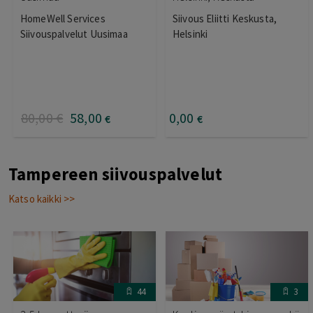
HomeWell Services
Siivous Eliitti Keskusta,
Siivouspalvelut Uusimaa
Helsinki
80
,00
€
58
,00
0
,00
€
€
Tampereen siivouspalvelut
Katso kaikki >>
44
3