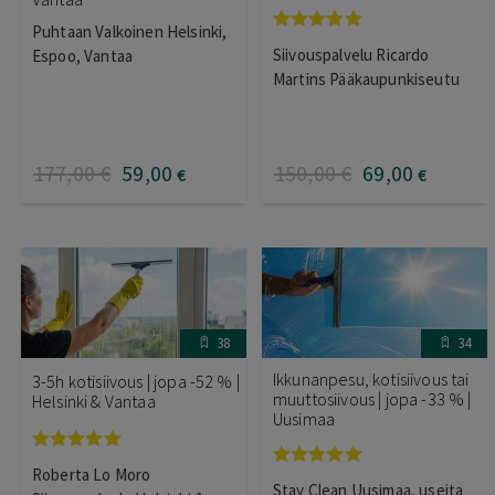
Puhtaan Valkoinen Helsinki,
Arvostelu
Siivouspalvelu Ricardo
Espoo, Vantaa
tuotteesta:
5.00
/ 5
Martins Pääkaupunkiseutu
177
,00
€
59
,00
150
,00
€
69
,00
€
€
38
34
Ikkunanpesu, kotisiivous tai
3-5h kotisiivous | jopa -52 % |
muuttosiivous | jopa -33 % |
Helsinki & Vantaa
Uusimaa
Arvostelu
Roberta Lo Moro
Arvostelu
tuotteesta:
Stay Clean Uusimaa, useita