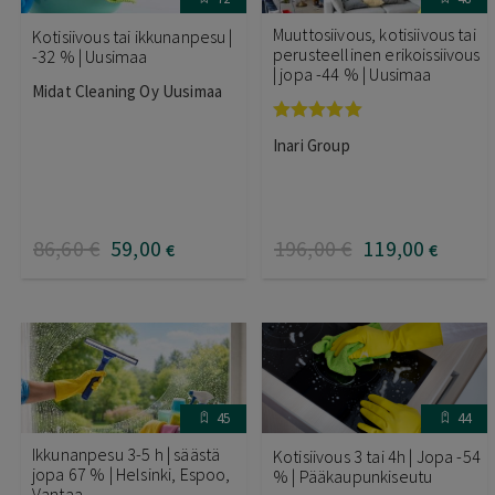
Muuttosiivous, kotisiivous tai
Kotisiivous tai ikkunanpesu |
perusteellinen erikoissiivous
-32 % | Uusimaa
| jopa -44 % | Uusimaa
Midat Cleaning Oy Uusimaa
Arvostelu
Inari Group
tuotteesta:
5.00
/ 5
86
,60
€
59
,00
196
,00
€
119
,00
€
€
45
44
Ikkunanpesu 3-5 h | säästä
Kotisiivous 3 tai 4h | Jopa -54
jopa 67 % | Helsinki, Espoo,
% | Pääkaupunkiseutu
Vantaa