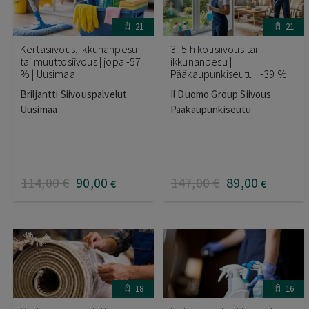
21
21
Kertasiivous, ikkunanpesu
3–5 h kotisiivous tai
tai muuttosiivous | jopa -57
ikkunanpesu |
% | Uusimaa
Pääkaupunkiseutu | -39 %
Briljantti Siivouspalvelut
Il Duomo Group Siivous
Uusimaa
Pääkaupunkiseutu
114
,00
€
90
,00
147
,00
€
89
,00
€
€
18
16