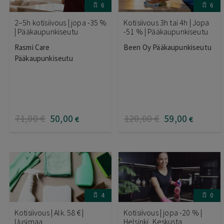
6
6
2–5h kotisiivous | jopa -35 %
Kotisiivous 3h tai 4h | Jopa
| Pääkaupunkiseutu
-51 % | Pääkaupunkiseutu
Rasmi Care
Been Oy Pääkaupunkiseutu
Pääkaupunkiseutu
71
,00
€
50
,00
120
,00
€
59
,00
€
€
4
0
Kotisiivous | Alk. 58 € |
Kotisiivous | jopa -20 % |
Uusimaa
Helsinki, Keskusta