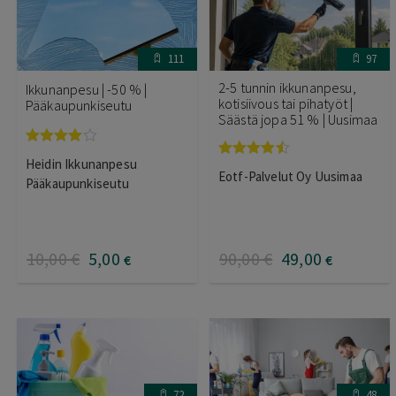
111
97
2-5 tunnin ikkunanpesu,
Ikkunanpesu | -50 % |
kotisiivous tai pihatyöt |
Pääkaupunkiseutu
Säästä jopa 51 % | Uusimaa
Arvostelu
Heidin Ikkunanpesu
Arvostelu
tuotteesta:
Eotf-Palvelut Oy Uusimaa
tuotteesta:
4.00
/ 5
Pääkaupunkiseutu
4.40
/ 5
10
,00
€
5
,00
90
,00
€
49
,00
€
€
72
48