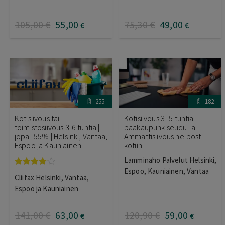
105
,00
€
55
,00
75
,30
€
49
,00
€
€
255
182
Kotisiivous tai
Kotisiivous 3–5 tuntia
toimistosiivous 3-6 tuntia |
pääkaupunkiseudulla –
jopa -55% | Helsinki, Vantaa,
Ammattisiivous helposti
Espoo ja Kauniainen
kotiin
Lamminaho Palvelut Helsinki,
Espoo, Kauniainen, Vantaa
Arvostelu
Cliifax Helsinki, Vantaa,
tuotteesta:
4.00
/ 5
Espoo ja Kauniainen
141
,00
€
63
,00
120
,90
€
59
,00
€
€