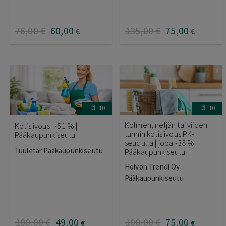
76
,00
€
60
,00
135
,00
€
75
,00
€
€
10
10
Kolmen, neljän tai viiden
Kotisiivous | -51 % |
tunnin kotisiivous PK-
Pääkaupunkiseutu
seudulla | jopa -38 % |
Tuuletar Pääkaupunkiseutu
Pääkaupunkiseutu
Hoivon Trendi Oy
Pääkaupunkiseutu
100
,00
€
49
,00
108
,00
€
75
,00
€
€