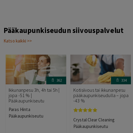
Pääkaupunkiseudun siivouspalvelut
Katso kaikki >>
362
334
Ikkunanpesu 3h, 4h tai 5h |
Kotisiivous tai ikkunanpesu
jopa -51 % |
pääkaupunkiseudulla – jopa
Pääkaupunkiseutu
-43 %
Paras Hinta
Pääkaupunkiseutu
Arvostelu
Crystal Clear Cleaning
tuotteesta:
4.83
/ 5
Pääkaupunkiseutu