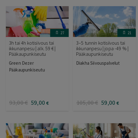
27
21
3h tai 4h kotisiivous tai
3–5 tunnin kotisiivous tai
ikkunanpesu | alk. 59 € |
ikkunanpesu | jopa -49 % |
Pääkaupunkiseutu
Pääkaupunkiseutu
Green Dezer
Diakha Siivouspalvelut
Pääkaupunkiseutu
93
,00
€
59
,00
105
,00
€
59
,00
€
€