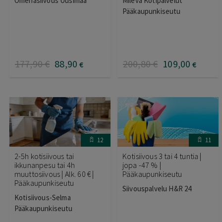
Omenasiivous Uusimaa
Mileva Kotipalvelut
Pääkaupunkiseutu
177
,90
€
88
,90
200
,80
€
109
,00
€
€
12
11
2-5h kotisiivous tai
Kotisiivous 3 tai 4 tuntia |
ikkunanpesu tai 4h
jopa -47 % |
muuttosiivous | Alk. 60 € |
Pääkaupunkiseutu
Pääkaupunkiseutu
Siivouspalvelu H&R 24
Kotisiivous-Selma
Pääkaupunkiseutu