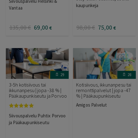
tuotteesta:
5.00
/ 5
Siivouspalvelu Helsinki &
5.00
/ 5
kaupunkeja
Vantaa
135
,00
€
69
,00
98
,00
€
75
,00
€
€
29
28
3-5h kotisiivous tai
Kotisiivous, ikkunanpesu tai
ikkunanpesu | jopa -38 % |
remonttipalvelut | jopa -47
Pääkaupunkiseutu ja Porvoo
% | Pääkaupunkiseutu
Amigos Palvelut
Arvostelu
Siivouspalvelu Puhtix Porvoo
tuotteesta:
5.00
/ 5
ja Pääkaupunkiseutu