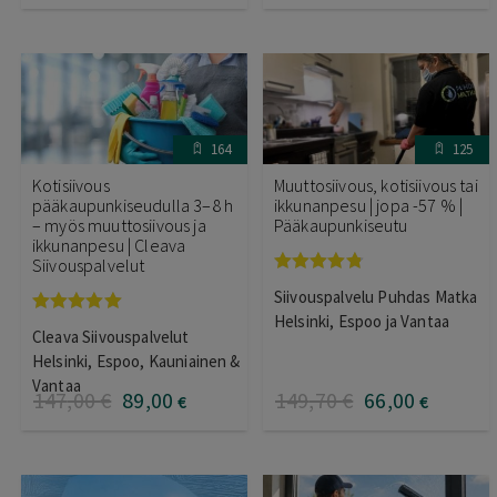
164
125
Kotisiivous
Muuttosiivous, kotisiivous tai
pääkaupunkiseudulla 3–8 h
ikkunanpesu | jopa -57 % |
– myös muuttosiivous ja
Pääkaupunkiseutu
ikkunanpesu | Cleava
Siivouspalvelut
Arvostelu
Siivouspalvelu Puhdas Matka
tuotteesta:
4.75
/ 5
Helsinki, Espoo ja Vantaa
Arvostelu
Cleava Siivouspalvelut
tuotteesta:
5.00
/ 5
Helsinki, Espoo, Kauniainen &
Vantaa
147
,00
€
89
,00
149
,70
€
66
,00
€
€