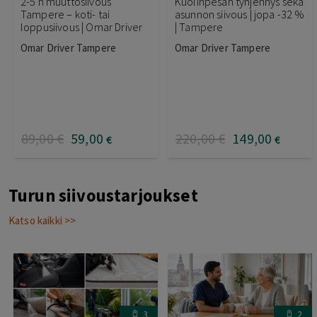
2-5 h muuttosiivous
Kuolinpesän tyhjennys sekä
Tampere – koti- tai
asunnon siivous | jopa -32 %
loppusiivous | Omar Driver
| Tampere
Omar Driver Tampere
Omar Driver Tampere
89
,00
€
59
,00
220
,00
€
149
,00
€
€
Turun siivoustarjoukset
Katso kaikki >>
3
2