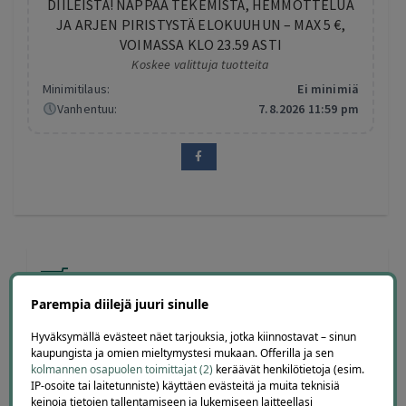
DIILEISTÄ! NAPPAA TEKEMISTÄ, HEMMOTTELUA
JA ARJEN PIRISTYSTÄ ELOKUUHUN – MAX 5 €,
VOIMASSA KLO 23.59 ASTI
Koskee valittuja tuotteita
Minimitilaus:
Ei minimiä
Vanhentuu:
7.8.2026 11:59 pm
9 diiliä
ostettu
Parempia diilejä juuri sinulle
Hyväksymällä evästeet näet tarjouksia, jotka kiinnostavat – sinun
kaupungista ja omien mieltymystesi mukaan. Offerilla ja sen
kolmannen osapuolen toimittajat (2)
keräävät henkilötietoja (esim.
IP-osoite tai laitetunniste) käyttäen evästeitä ja muita teknisiä
keinoja tietojen tallentamiseen ja lukemiseen laitteellasi