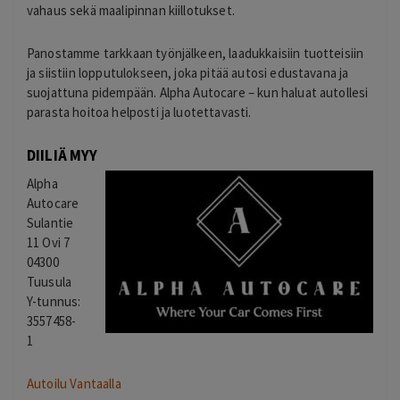
vahaus sekä maalipinnan kiillotukset.
Panostamme tarkkaan työnjälkeen, laadukkaisiin tuotteisiin
ja siistiin lopputulokseen, joka pitää autosi edustavana ja
suojattuna pidempään. Alpha Autocare – kun haluat autollesi
parasta hoitoa helposti ja luotettavasti.
DIILIÄ MYY
Alpha
Autocare
Sulantie
11 Ovi 7
04300
Tuusula
Y-tunnus:
3557458-
1
Autoilu Vantaalla