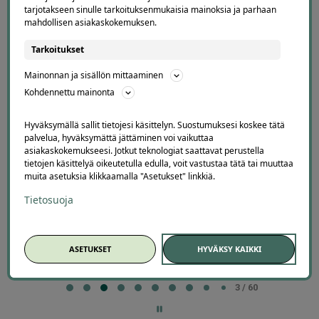
Offerillaajien arvosteluja
tarjotakseen sinulle tarkoituksenmukaisia mainoksia ja parhaan
mahdollisen asiakaskokemuksen.
Tarkoitukset
4.1
4671
arvostelua
Mainonnan ja sisällön mittaaminen
Kirjoita arvostelu
Kohdennettu mainonta
Hyväksymällä sallit tietojesi käsittelyn. Suostumuksesi koskee tätä
palvelua, hyväksymättä jättäminen voi vaikuttaa
asiakaskokemukseesi. Jotkut teknologiat saattavat perustella
Petteri
tietojen käsittelyä oikeutetulla edulla, voit vastustaa tätä tai muuttaa
P
Espoo
muita asetuksia klikkaamalla "Asetukset" linkkiä.
2 days ago
Tietosuoja
OK
Lisätty
ASETUKSET
HYVÄKSY KAIKKI
Page
4
4 / 60
of
60