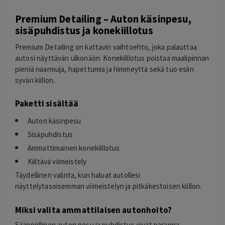
Premium Detailing – Auton käsinpesu,
sisäpuhdistus ja konekiillotus
Premium Detailing on kattavin vaihtoehto, joka palauttaa
autosi näyttävän ulkonäön. Konekiillotus poistaa maalipinnan
pieniä naarmuja, hapettumia ja himmeyttä sekä tuo esiin
syvän kiillon.
Paketti sisältää
Auton käsinpesu
Sisäpuhdistus
Ammattimainen konekiillotus
Kiiltävä viimeistely
Täydellinen valinta, kun haluat autollesi
näyttelytasoisemman viimeistelyn ja pitkäkestoisen kiillon.
Miksi valita ammattilaisen autonhoito?
Säännöllinen auton pesu ja puhdistus eivät paranna