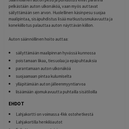
pelkästään auton ulkonäköä, vaan myös auttavat
säilyttämään sen arvon. Huolellinen käsinpesu suojaa
maalipintaa, sisäpuhdistus lisää matkustusmukavuutta ja
konekiillotus palauttaa auton näyttävän kiillon.
Auton säännöllinen hoito auttaa:
säilyttämään maalipinnan hyvässä kunnossa
poistamaan likaa, tiesuolaa ja epäpuhtauksia
parantamaan auton ulkonäköä
suojaamaan pintaa kulumiselta
ylläpitämään auton jälleenmyyntiarvoa
lisäämään ajomukavuutta puhtailla sisätiloilla
EHDOT
Lahjakortti on voimassa 4 kk ostohetkestä
Lahjakortilla henkilöautot