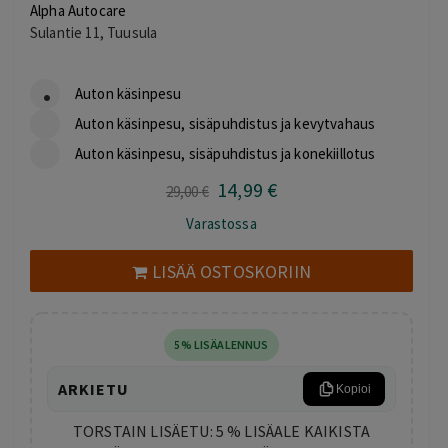
Alpha Autocare
Sulantie 11, Tuusula
Auton käsinpesu
Auton käsinpesu, sisäpuhdistus ja kevytvahaus
Auton käsinpesu, sisäpuhdistus ja konekiillotus
14
,99
€
Alkuperäinen
Nykyinen
29
,00
€
hinta
hinta
Varastossa
oli:
on:
29,00 €.
14,99 €.
LISÄÄ OSTOSKORIIN
5% LISÄALENNUS
ARKIETU
Kopioi
TORSTAIN LISÄETU: 5 % LISÄALE KAIKISTA