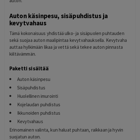
auton.
Auton käsinpesu, sisäpuhdistus ja
kevytvahaus
Tämä kokonaisuus yhdistää ulko- ja sisäpuolen puhtauden
sekä suojaa auton maalipintaa kevytvahauksella. Kevytvaha
auttaa hylkimään likaa ja vettä sekä tekee auton pinnasta
kiiltävämmän.
Paketti sisältää
Auton käsinpesu
Sisäpuhdistus
Huolellinen imurointi
Kojelaudan puhdistus
Ikkunoiden puhdistus
Kevytvahaus
Erinomainen valinta, kun haluat puhtaan, raikkaan ja hyvin
suojatun auton.