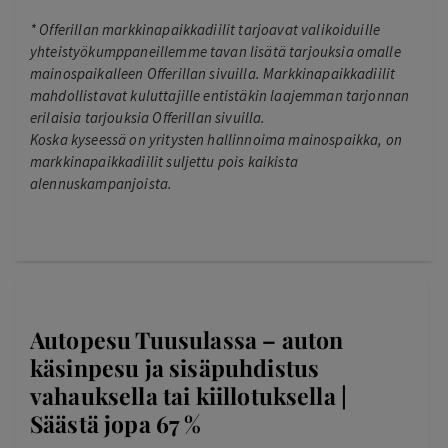
*
Offerillan markkinapaikkadiilit tarjoavat valikoiduille
yhteistyökumppaneillemme tavan lisätä tarjouksia omalle
mainospaikalleen Offerillan sivuilla. Markkinapaikkadiilit
mahdollistavat kuluttajille entistäkin laajemman tarjonnan
erilaisia tarjouksia Offerillan sivuilla.
Koska kyseessä on yritysten hallinnoima mainospaikka, on
markkinapaikkadiilit suljettu pois kaikista
alennuskampanjoista.
Autopesu Tuusulassa – auton
käsinpesu ja sisäpuhdistus
vahauksella tai kiillotuksella |
Säästä jopa 67 %