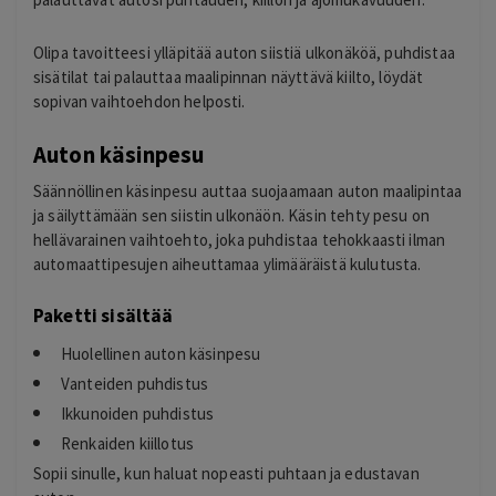
Olipa tavoitteesi ylläpitää auton siistiä ulkonäköä, puhdistaa
sisätilat tai palauttaa maalipinnan näyttävä kiilto, löydät
sopivan vaihtoehdon helposti.
Auton käsinpesu
Säännöllinen käsinpesu auttaa suojaamaan auton maalipintaa
ja säilyttämään sen siistin ulkonäön. Käsin tehty pesu on
hellävarainen vaihtoehto, joka puhdistaa tehokkaasti ilman
automaattipesujen aiheuttamaa ylimääräistä kulutusta.
Paketti sisältää
Huolellinen auton käsinpesu
Vanteiden puhdistus
Ikkunoiden puhdistus
Renkaiden kiillotus
Sopii sinulle, kun haluat nopeasti puhtaan ja edustavan