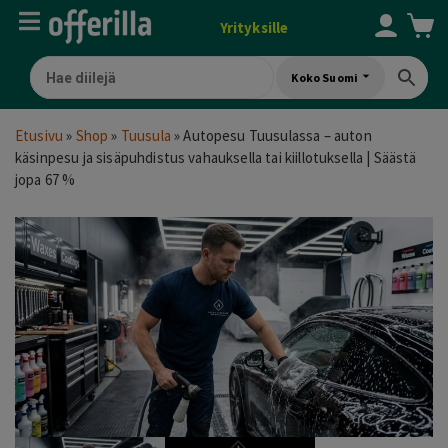
Yrityksille
Koko Suomi
Etusivu
»
Shop
»
Tuusula
»
Autopesu Tuusulassa – auton
käsinpesu ja sisäpuhdistus vahauksella tai kiillotuksella | Säästä
jopa 67 %