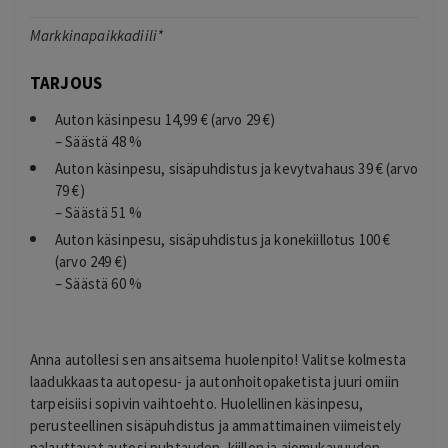
Markkinapaikkadiili*
TARJOUS
Auton käsinpesu 14,99 € (arvo 29 €)
– Säästä 48 %
Auton käsinpesu, sisäpuhdistus ja kevytvahaus 39 € (arvo
79 €)
– Säästä 51 %
Auton käsinpesu, sisäpuhdistus ja konekiillotus 100 €
(arvo 249 €)
– Säästä 60 %
Anna autollesi sen ansaitsema huolenpito! Valitse kolmesta
laadukkaasta autopesu- ja autonhoitopaketista juuri omiin
tarpeisiisi sopivin vaihtoehto. Huolellinen käsinpesu,
perusteellinen sisäpuhdistus ja ammattimainen viimeistely
palauttavat autosi puhtauden, kiillon ja ajomukavuuden.