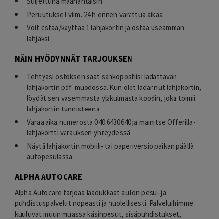
Suljettuna maanantaisin
Peruutukset viim. 24 h ennen varattua aikaa
Voit ostaa/käyttää 1 lahjakortin ja ostaa useamman
lahjaksi
NÄIN HYÖDYNNÄT TARJOUKSEN
Tehtyäsi ostoksen saat sähköpostiisi ladattavan
lahjakortin pdf-muodossa. Kun olet ladannut lahjakortin,
löydät sen vasemmasta yläkulmasta koodin, joka toimii
lahjakortin tunnisteena
Varaa aika numerosta 040 6430640 ja mainitse Offerilla-
lahjakortti varauksen yhteydessä
Näytä lahjakortin mobiili- tai paperiversio paikan päällä
autopesulassa
ALPHA AUTOCARE
Alpha Autocare tarjoaa laadukkaat auton pesu- ja
puhdistuspalvelut nopeasti ja huolellisesti. Palveluihimme
kuuluvat muun muassa käsinpesut, sisäpuhdistukset,