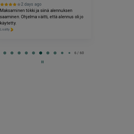
2 da
2 days ago
-
Maksaminen tökki ja siinä alennuksen
Lisätty
saaminen. Ohjelma väitti, että alennus oli jo
käytetty.
Lisätty
e
6 / 60