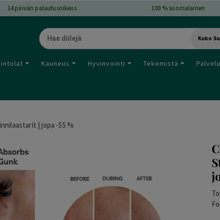
14
päivän palautusoikeus
100 % suomalainen
Koko S
intolat
Kauneus
Hyvinvointi
Tekemistä
Palvel
nnilaastarit | jopa -55 %
C
S
j
To
Fo