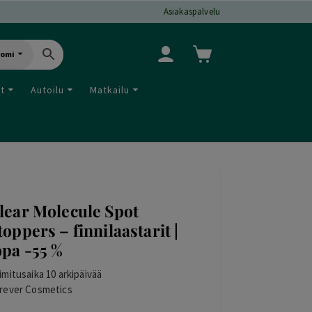
Asiakaspalvelu
uomi
ut
Autoilu
Matkailu
lear Molecule Spot
toppers – finnilaastarit |
opa -55 %
imitusaika 10 arkipäivää
rever Cosmetics