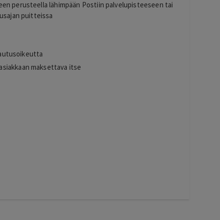
en perusteella lähimpään Postiin palvelupisteeseen tai
usajan puitteissa
alautusoikeutta
asiakkaan maksettava itse