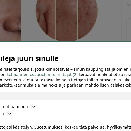
Tu
lejä juuri sinulle
t näet tarjouksia, jotka kiinnostavat – sinun kaupungista ja omien 
 sen
kolmannen osapuolen toimittajat (2)
keräävät henkilötietoja (esi
n evästeitä ja muita teknisiä keinoja tietojen tallentamiseen ja luke
 tarkoituksenmukaisia mainoksia ja parhaan mahdollisen asiakask
ön mittaaminen
ta
ietojesi käsittelyn. Suostumuksesi koskee tätä palvelua, hyväksymät
TTELE