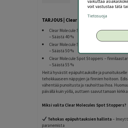
vaikuttaa asiakaskoke
voit vastustaa tätä t
Tietosuoja
TARJOUS | Clear Molecule Spot Stopper
Clear Molecule Spot Stoppers – finnilaastarit
– Säästä 40 %
Clear Molecule Spot Stoppers – finnilaastarit
– Säästä 50 %
Clear Molecule Spot Stoppers – finnilaastarit
– Säästä 55 %
Heitä hyvästit epäpuhtauksille ja punoitukselle
tehokkaaseen näppyjen ja finnien hoitoon. Edi
vähentää punoitusta ja rauhoittaa ihoa. Huom
päivällä kuin yöllä, auttaen saavuttamaan kirkka
Miksi valita Clear Molecules Spot Stoppers?
Tehokas epäpuhtauksien hallinta
– Imeytt
Sonja Halonen
paranemista