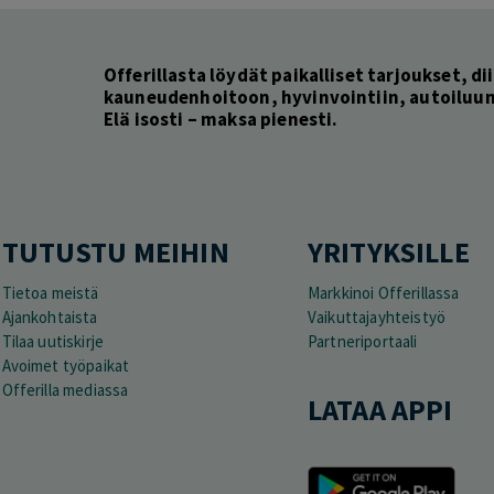
Offerillasta löydät paikalliset tarjoukset, dii
kauneudenhoitoon, hyvinvointiin, autoiluun 
Elä isosti – maksa pienesti.
TUTUSTU MEIHIN
YRITYKSILLE
Tietoa meistä
Markkinoi Offerillassa
Ajankohtaista
Vaikuttajayhteistyö
Tilaa uutiskirje
Partneriportaali
Avoimet työpaikat
Offerilla mediassa
LATAA APPI