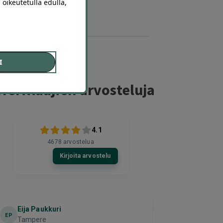
 oikeutetulla edulla,
2 diiliä
ostettu
I
ferillaajien arvosteluja
4.1
4678
arvostelua
Kirjoita arvostelu
Eija Paukkuri
Kirill
K
EP
Tampere