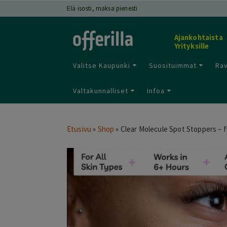
Elä isosti, maksa pienesti
Ajankohtaista
Yrityksille
Valitse Kaupunki
Suosituimmat
Rav
Valtakunnalliset
Infoa
Etusivu
»
Shop
»
Clear Molecule Spot Stoppers – fi