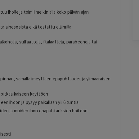
2 days ago
Hyvä hintalaatu suhde, suositukset.
u iholle ja toimii meikin alla koko päivän ajan
Lisätty
ta ainesosista eikä testattu eläimillä
ä alkoholia, sulfaatteja, ftalaatteja, parabeeneja tai
Pag
6
of
60
pinnan, samalla imeyttäen epäpuhtaudet ja ylimääräisen
 pitkäaikaiseen käyttöön
en ihoon ja pysyy paikallaan yli 6 tuntia
äiden ja muiden ihon epäpuhtauksien hoitoon
isesti