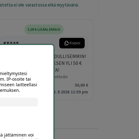
otetta ei ole varastossa eikä myytävänä.
5
,00
€
LISÄALENNUS
KESA5
Kopioi
NAPPAA KESÄN DIILIT EDULLISEMMIN!
SAAT 5 € LISÄALENNUKSEN YLI 50 €
OSTOKSESTA!
mieltymystesi
Koskee valittuja tuotteita
m. IP-osoite tai
miseen laitteellasi
Minimitilaus:
50
,00
€
okemuksen.
Vanhentuu:
1.9.2026 11:59 pm
tä jättäminen voi