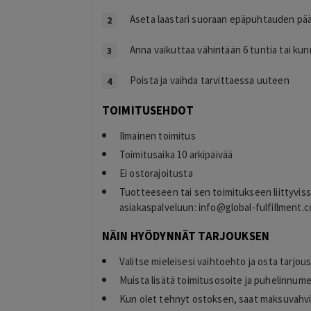
Aseta laastari suoraan epäpuhtauden pää
Anna vaikuttaa vähintään 6 tuntia tai kun
Poista ja vaihda tarvittaessa uuteen
TOIMITUSEHDOT
Ilmainen toimitus
Toimitusaika 10 arkipäivää
Ei ostorajoitusta
Tuotteeseen tai sen toimitukseen liittyvis
asiakaspalveluun:
info@global-fulfillment.c
NÄIN HYÖDYNNÄT TARJOUKSEN
Valitse mieleisesi vaihtoehto ja osta tarjou
Muista lisätä toimitusosoite ja puhelinnume
Kun olet tehnyt ostoksen, saat maksuvahvi