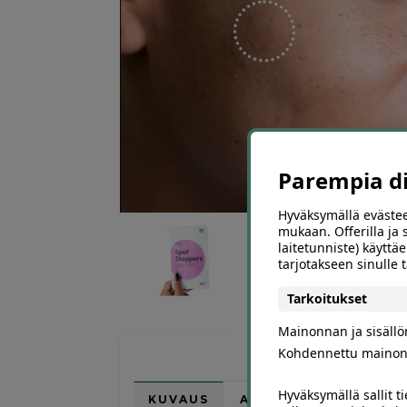
Parempia dii
Hyväksymällä evästee
mukaan. Offerilla ja
laitetunniste) käyttäe
tarjotakseen sinulle
Tarkoitukset
Mainonnan ja sisäll
Kohdennettu mainon
Hyväksymällä sallit t
KUVAUS
ARVIOT (0)
SUOSI