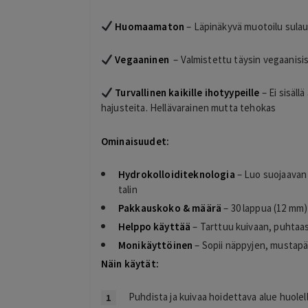
2 days ago
Hyvä kokemus kasvohoidosta sekä
ä, ja ostaminen oli
Huomaamaton
– Läpinäkyvä muotoilu sulautu
lymfabuutseista.
Lisätty
Vegaaninen
– Valmistettu täysin vegaanisis
Turvallinen kaikille ihotyypeille
– Ei sisäll
hajusteita. Hellävarainen mutta tehokas
Ominaisuudet:
Hydrokolloiditeknologia
– Luo suojaavan 
talin
Pakkauskoko & määrä
– 30 lappua (12 mm)
Helppo käyttää
– Tarttuu kuivaan, puhtaase
Monikäyttöinen
– Sopii näppyjen, mustap
Näin käytät:
Puhdista ja kuivaa hoidettava alue huolell