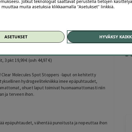
mukseesi. Jotkut teknologiat saattavat perustella tietojen käsittelyä
ai muuttaa muita asetuksia klikkaamalla "Asetukset" linkkiä.
s – finnilaastarit
, 1 pkt 8,99 € (ovh 14,99 €)
ASETUKSET
HYVÄKSY KAIKK
, 2 pkt 14,99 € (ovh 29,98 €)
Of
, 3 pkt 19,99 € (ovh 44,97 €)
! Clear Molecules Spot Stoppers -laput on kehitetty
styksellinen hydrogeelitekniikka imee epäpuhtaudet,
aamattomat, ohuet laput toimivat huomaamattomasti niin
an ja terveen ihon.
ää epäpuhtaudet, vähentää punoitusta ja nopeuttaa ihon
Maria Kujala