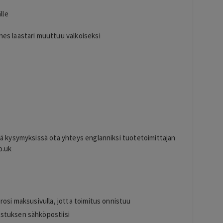
lle
nes laastari muuttuu valkoiseksi
sä kysymyksissä ota yhteys englanniksi tuotetoimittajan
o.uk
s
rosi maksusivulla, jotta toimitus onnistuu
stuksen sähköpostiisi