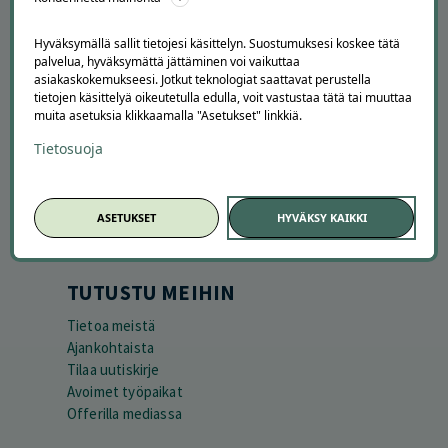
Hyväksymällä sallit tietojesi käsittelyn. Suostumuksesi koskee tätä
palvelua, hyväksymättä jättäminen voi vaikuttaa
asiakaskokemukseesi. Jotkut teknologiat saattavat perustella
tietojen käsittelyä oikeutetulla edulla, voit vastustaa tätä tai muuttaa
muita asetuksia klikkaamalla "Asetukset" linkkiä.
APUA JA NEUVOJA
Tietosuoja
Peruuta tilaus
Asiakaspalvelu
Kuinka Offerilla toimii
ASETUKSET
HYVÄKSY KAIKKI
Usein kysytyt kysymykset
Suosittele Offerillaa
TUTUSTU MEIHIN
Tietoa meistä
Ajankohtaista
Tilaa uutiskirje
Avoimet työpaikat
Offerilla mediassa