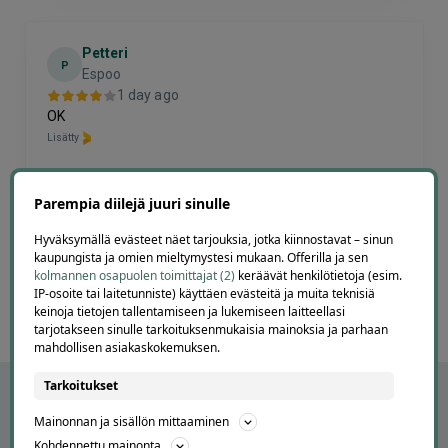
Petteri
P
Espoo
1 day ago
OK
Lisätty
Parempia diilejä juuri sinulle
Page
3
3 / 60
Hyväksymällä evästeet näet tarjouksia, jotka kiinnostavat – sinun
of
kaupungista ja omien mieltymystesi mukaan. Offerilla ja sen
kolmannen osapuolen toimittajat (2)
keräävät henkilötietoja (esim.
60
IP-osoite tai laitetunniste) käyttäen evästeitä ja muita teknisiä
keinoja tietojen tallentamiseen ja lukemiseen laitteellasi
tarjotakseen sinulle tarkoituksenmukaisia mainoksia ja parhaan
mahdollisen asiakaskokemuksen.
Tarkoitukset
Mainonnan ja sisällön mittaaminen
Kohdennettu mainonta