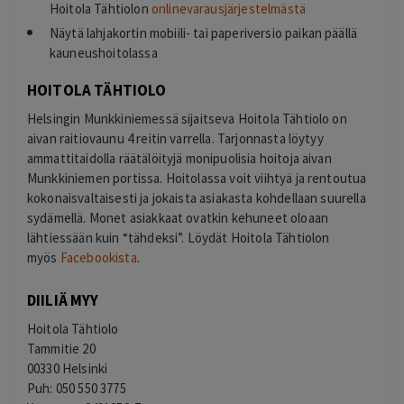
Hoitola Tähtiolon
onlinevarausjärjestelmästä
Näytä lahjakortin mobiili- tai paperiversio paikan päällä
kauneushoitolassa
HOITOLA TÄHTIOLO
Helsingin Munkkiniemessä sijaitseva Hoitola Tähtiolo on
aivan raitiovaunu 4 reitin varrella. Tarjonnasta löytyy
ammattitaidolla räätälöityjä monipuolisia hoitoja aivan
Munkkiniemen portissa. Hoitolassa voit viihtyä ja rentoutua
kokonaisvaltaisesti ja jokaista asiakasta kohdellaan suurella
sydämellä. Monet asiakkaat ovatkin kehuneet oloaan
lähtiessään kuin “tähdeksi”. Löydät Hoitola Tähtiolon
myös
Facebookista
.
DIILIÄ MYY
Hoitola Tähtiolo
Tammitie 20
00330 Helsinki
Puh: 050 550 3775