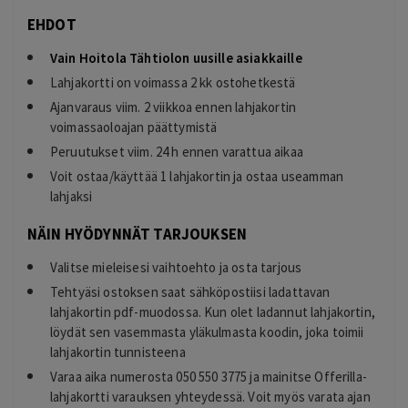
EHDOT
Vain Hoitola Tähtiolon uusille asiakkaille
Lahjakortti on voimassa 2 kk ostohetkestä
Ajanvaraus viim. 2 viikkoa ennen lahjakortin
voimassaoloajan päättymistä
Peruutukset viim. 24 h ennen varattua aikaa
Voit ostaa/käyttää 1 lahjakortin ja ostaa useamman
lahjaksi
NÄIN HYÖDYNNÄT TARJOUKSEN
Valitse mieleisesi vaihtoehto ja osta tarjous
Tehtyäsi ostoksen saat sähköpostiisi ladattavan
lahjakortin pdf-muodossa. Kun olet ladannut lahjakortin,
löydät sen vasemmasta yläkulmasta koodin, joka toimii
lahjakortin tunnisteena
Varaa aika numerosta 050 550 3775 ja mainitse Offerilla-
lahjakortti varauksen yhteydessä. Voit myös varata ajan