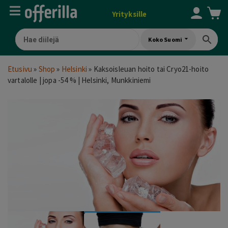
Yrityksille
Koko Suomi
Etusivu
»
Shop
»
Helsinki
»
Kaksoisleuan hoito tai Cryo21-hoito
vartalolle | jopa -54 % | Helsinki, Munkkiniemi