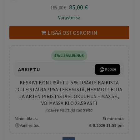
85
,00
€
Alkuperäinen
Nykyinen
185
,00
€
hinta
hinta
Varastossa
oli:
on:
185,00 €.
85,00 €.
LISÄÄ OSTOSKORIIN
5% LISÄALENNUS
ARKIETU
Kopioi
KESKIVIIKON LISÄETU: 5 % LISÄALE KAIKISTA
DIILEISTÄ! NAPPAA TEKEMISTÄ, HEMMOTTELUA
JA ARJEN PIRISTYSTÄ ELOKUUHUN – MAX 5 €,
VOIMASSA KLO 23.59 ASTI
Koskee valittuja tuotteita
Minimitilaus:
Ei minimiä
Vanhentuu:
6.8.2026 11:59 pm