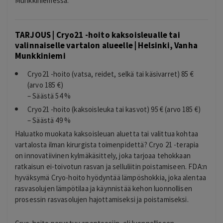
Munkkiniemessä.
TARJOUS | Cryo21 -hoito kaksoisleualle tai
valinnaiselle vartalon alueelle | Helsinki, Vanha
Munkkiniemi
Cryo21 -hoito (vatsa, reidet, selkä tai käsivarret) 85 €
(arvo 185 €)
– Säästä 54 %
Cryo21 -hoito (kaksoisleuka tai kasvot) 95 € (arvo 185 €)
– Säästä 49 %
Haluatko muokata kaksoisleuan aluetta tai valittua kohtaa
vartalosta ilman kirurgista toimenpidettä? Cryo 21 -terapia
on innovatiivinen kylmäkäsittely, joka tarjoaa tehokkaan
ratkaisun ei-toivotun rasvan ja selluliitin poistamiseen. FDA:n
hyväksymä Cryo-hoito hyödyntää lämpöshokkia, joka alentaa
rasvasolujen lämpötilaa ja käynnistää kehon luonnollisen
prosessin rasvasolujen hajottamiseksi ja poistamiseksi.