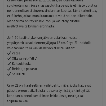
Cryo-hoito perustuu apoptoosiin, eli luonnolliseen
solukuolemaan, jossa rasvasolut hajoavat ja elimistö poistaa
ne luonnollisesti aineenvaihdunnan kautta. Tämä tarkoittaa,
että keho jatkaa muokkautumista vielä hoidon jälkeenkin.
Menetelmä on täysin kivuton, ja käsittely tuntuu
miellyttävältä kylmähieronnalta.
Jo 4–10 käsittelykerran jälkeen asiakkaan vatsan
ympärysmitta voi pienentyä jopa 12 cm. Cryo 21 -hoidolla
voidaan käsitellä kaikkia kehon alueita, kuten:
Vatsa
Olkavarret (”allit”)
Kaksoisleuka
Reidet ja pakarat
Selluliitti
Cryo 21 on ihanteellinen vaihtoehto niille, jotka haluavat
päästä eroon paikallisista rasvakertymistä ja kiinteyttää
kehoaan luonnollisesti ilman leikkauksia, neuloja tai
toipumisaikaa.