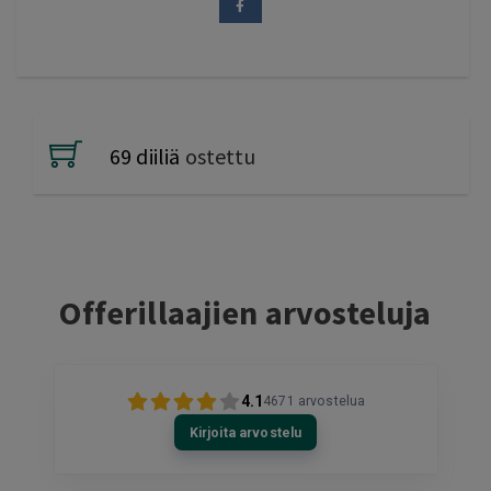
69 diiliä
ostettu
Offerillaajien arvosteluja
4.1
4671
arvostelua
Kirjoita arvostelu