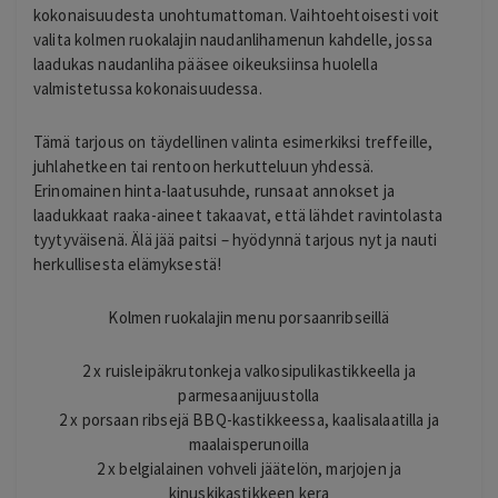
kokonaisuudesta unohtumattoman. Vaihtoehtoisesti voit
valita kolmen ruokalajin naudanlihamenun kahdelle, jossa
laadukas naudanliha pääsee oikeuksiinsa huolella
valmistetussa kokonaisuudessa.
Tämä tarjous on täydellinen valinta esimerkiksi treffeille,
juhlahetkeen tai rentoon herkutteluun yhdessä.
Erinomainen hinta-laatusuhde, runsaat annokset ja
laadukkaat raaka-aineet takaavat, että lähdet ravintolasta
tyytyväisenä. Älä jää paitsi – hyödynnä tarjous nyt ja nauti
herkullisesta elämyksestä!
Kolmen ruokalajin menu porsaanribseillä
2 x ruisleipäkrutonkeja valkosipulikastikkeella ja
parmesaanijuustolla
2 x porsaan ribsejä BBQ-kastikkeessa, kaalisalaatilla ja
maalaisperunoilla
2 x belgialainen vohveli jäätelön, marjojen ja
kinuskikastikkeen kera