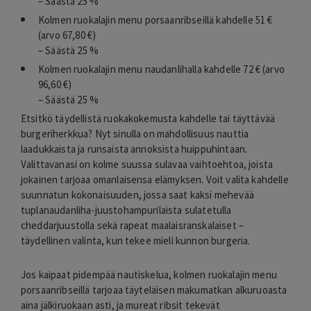
– Säästä 25 %
Kolmen ruokalajin menu porsaanribseillä kahdelle 51 €
(arvo 67,80 €)
– Säästä 25 %
Kolmen ruokalajin menu naudanlihalla kahdelle 72 € (arvo
96,60 €)
– Säästä 25 %
Etsitkö täydellistä ruokakokemusta kahdelle tai täyttävää
burgeriherkkua? Nyt sinulla on mahdollisuus nauttia
laadukkaista ja runsaista annoksista huippuhintaan.
Valittavanasi on kolme suussa sulavaa vaihtoehtoa, joista
jokainen tarjoaa omanlaisensa elämyksen. Voit valita kahdelle
suunnatun kokonaisuuden, jossa saat kaksi mehevää
tuplanaudanliha-juustohampurilaista sulatetulla
cheddarjuustolla sekä rapeat maalaisranskalaiset –
täydellinen valinta, kun tekee mieli kunnon burgeria.
Jos kaipaat pidempää nautiskelua, kolmen ruokalajin menu
porsaanribseillä tarjoaa täyteläisen makumatkan alkuruoasta
aina jälkiruokaan asti, ja mureat ribsit tekevät