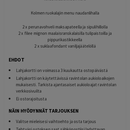
Kolmen ruokalajin menu naudanlihalla
2 x perunavohveli maksapateella ja sipulihillolla
2 x filee mignon maalaisranskalaisilla tulipaistoilla ja
pippurikastikkeella
2 x suklaafondant vaniljajäätelöllä
EHDOT
Lahjakortti on voimassa 3 kuukautta ostopäivästä
Lahjakortti on käytettävissä ravintolan aukioloaikojen
mukaisesti. Tarkista ajantasaiset aukioloajat ravintolan
verkkosivuilta
Ei ostorajoitusta
NÄIN HYÖDYNNÄT TARJOUKSEN
Valitse mieleisesi vaihtoehto ja osta tarjous
Tehtyäsi ostoksen saat sähköpostiisi ladattavan