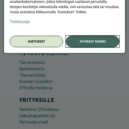
asiakaskokemukseesi. Jotkut teknologiat saattavat perustella
APUA JA NEUVOJA
tietojen käsittelyä oikeutetulla edulla, voit vastustaa tätä tai muuttaa
muita asetuksia klikkaamalla "Asetukset" linkkiä.
Peruuta tilaus
Tietosuoja
Asiakaspalvelu
Kuinka Offerilla toimii
Usein kysytyt kysymykset
Suosittele Offerillaa
ASETUKSET
HYVÄKSY KAIKKI
TUTUSTU MEIHIN
Tietoa meistä
Ajankohtaista
Tilaa uutiskirje
Avoimet työpaikat
Offerilla mediassa
YRITYKSILLE
Markkinoi Offerillassa
Vaikuttajayhteistyö
Partneriportaali