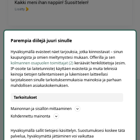
Kaikki meni ihan nappiin! Suosittelen!
Lisätty
Page
6
Parempia diilejä juuri sinulle
6 / 60
of
Hyväksymällä evästeet näet tarjouksia, jotka kiinnostavat – sinun
60
kaupungista ja omien mieltymystesi mukaan. Offerilla ja sen
kolmannen osapuolen toimittajat (2)
keräävät henkilötietoja (esim.
IP-osoite tai laitetunniste) käyttäen evästeitä ja muita teknisiä
keinoja tietojen tallentamiseen ja lukemiseen laitteellasi
tarjotakseen sinulle tarkoituksenmukaisia mainoksia ja parhaan
mahdollisen asiakaskokemuksen.
Tarkoitukset
Mainonnan ja sisällön mittaaminen
Kohdennettu mainonta
Hyväksymällä sallit tietojesi käsittelyn. Suostumuksesi koskee tätä
palvelua, hyväksymättä jättäminen voi vaikuttaa