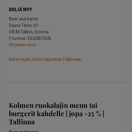
DIILIÄ MYY
Beer and barrel
Sauna Tänav 10
10140 Tallinn, Estonia
Y-tunnus: EE102671641
Yrityksen sivut
Katso myös muita tarjouksia Tallinnaan
Kolmen ruokalajin menu tai
burgerit kahdelle | jopa -25 % |
Tallinna
Beer and barrel