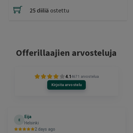
25 diiliä
ostettu
Offerillaajien arvosteluja
4.1
4671
arvostelua
Kirjoita arvostelu
Eija
E
Helsinki
2 days ago