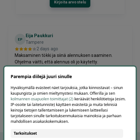
Kirjoita arvostelu
Eija Paukkuri
EP
Tampere
2 days ago
Maksaminen tökki ja siinä alennuksen saaminen.
Ohjelma väitti, että alennus oli jo käytetty.
Lisätty
Parempia diilejä juuri sinulle
Page
Hyväksymällä evästeet näet tarjouksia, jotka kiinnostavat – sinun
6
6 / 60
kaupungista ja omien mieltymystesi mukaan. Offerilla ja sen
of
kolmannen osapuolen toimittajat (2)
keräävät henkilötietoja (esim.
IP-osoite tai laitetunniste) käyttäen evästeitä ja muita teknisiä
60
keinoja tietojen tallentamiseen ja lukemiseen laitteellasi
tarjotakseen sinulle tarkoituksenmukaisia mainoksia ja parhaan
mahdollisen asiakaskokemuksen.
Tarkoitukset