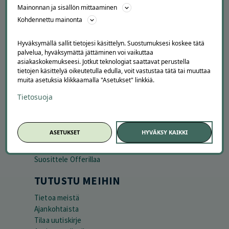
Mainonnan ja sisällön mittaaminen
Kohdennettu mainonta
Hyväksymällä sallit tietojesi käsittelyn. Suostumuksesi koskee tätä
palvelua, hyväksymättä jättäminen voi vaikuttaa
asiakaskokemukseesi. Jotkut teknologiat saattavat perustella
tietojen käsittelyä oikeutetulla edulla, voit vastustaa tätä tai muuttaa
muita asetuksia klikkaamalla "Asetukset" linkkiä.
APUA JA NEUVOJA
Tietosuoja
Peruuta tilaus
Asiakaspalvelu
ASETUKSET
HYVÄKSY KAIKKI
Kuinka Offerilla toimii
Usein kysytyt kysymykset
Suosittele Offerillaa
TUTUSTU MEIHIN
Tietoa meistä
Ajankohtaista
Tilaa uutiskirje