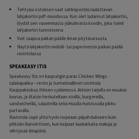
Tehtyäsi ostoksen saat sähköpostiisi ladattavan
lahjakortin pdf-muodossa. Kun olet ladannut lahjakortin,
löydät sen vasemmasta yläkulmasta koodin, joka toimii
lahjakortin tunnisteena
Voit saapua paikan päälle ilman pöytävarausta
Näytä lahjakortin mobiili- tai paperiversio paikan päällä
ravintolassa
SPEAKEASY ITIS
Speakeasy Itis on kaupungin paras Chicken Wings -
salakapakka – rento ja tunnelmallinen ravintola
Kauppakeskus Itiksen sydämessä. Arkisin tarjolla on maukas
lounas, ja iltaisin herkutellaan siivillä, burgereilla,
sandwicheillä, salaateilla sekä muulla maistuvalla pikku
purtavalla.
Ravintola sopii yhtä hyvin nopeaan piipahdukseen kuin
pitkään illanviettoon, kun kaipaat laadukkaita makuja ja
viihtyisää ilmapiiriä.