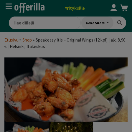
Yrityksille
Koko Suomi
Etusivu
»
Shop
»
Speakeasy Itis – Original Wings (12 kpl) | alk. 8,90
€ | Helsinki, Itäkeskus