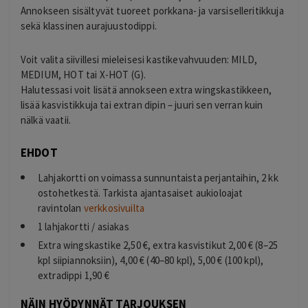
Annokseen sisältyvät tuoreet porkkana- ja varsiselleritikkuja
sekä klassinen aurajuustodippi.
Voit valita siivillesi mieleisesi kastikevahvuuden: MILD,
MEDIUM, HOT tai X-HOT (G).
Halutessasi voit lisätä annokseen extra wingskastikkeen,
lisää kasvistikkuja tai extran dipin – juuri sen verran kuin
nälkä vaatii.
EHDOT
Lahjakortti on voimassa sunnuntaista perjantaihin, 2 kk
ostohetkestä. Tarkista ajantasaiset aukioloajat
ravintolan
verkkosivuilta
1 lahjakortti / asiakas
Extra wingskastike 2,50 €, extra kasvistikut 2,00 € (8–25
kpl siipiannoksiin), 4,00 € (40–80 kpl), 5,00 € (100 kpl),
extradippi 1,90 €
NÄIN HYÖDYNNÄT TARJOUKSEN