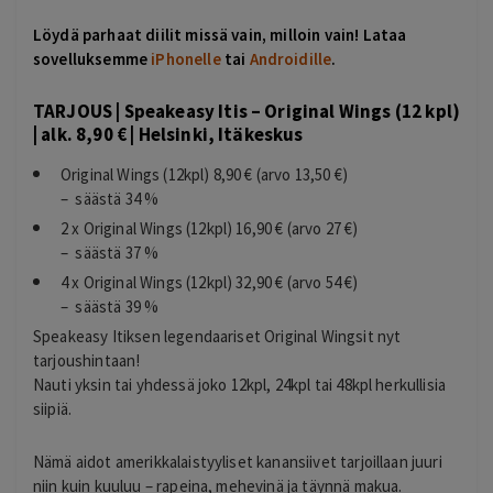
Löydä parhaat diilit missä vain, milloin vain! Lataa
sovelluksemme
iPhonelle
tai
Androidille
.
TARJOUS | Speakeasy Itis – Original Wings (12 kpl)
| alk. 8,90 € | Helsinki, Itäkeskus
Original Wings (12kpl) 8,90 € (arvo 13,50 €)
– säästä 34 %
2 x Original Wings (12kpl) 16,90 € (arvo 27 €)
– säästä 37 %
4 x Original Wings (12kpl) 32,90 € (arvo 54 €)
– säästä 39 %
Speakeasy Itiksen legendaariset Original Wingsit nyt
tarjoushintaan!
Nauti yksin tai yhdessä joko 12kpl, 24kpl tai 48kpl herkullisia
siipiä.
Nämä aidot amerikkalaistyyliset kanansiivet tarjoillaan juuri
niin kuin kuuluu – rapeina, mehevinä ja täynnä makua.