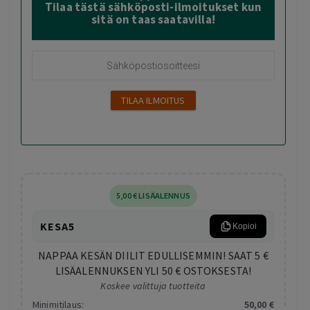
Tilaa tästä sähköposti-ilmoitukset kun
sitä on taas saatavilla!
5
,00
€
LISÄALENNUS
KESA5
Kopioi
NAPPAA KESÄN DIILIT EDULLISEMMIN! SAAT 5 €
LISÄALENNUKSEN YLI 50 € OSTOKSESTA!
Koskee valittuja tuotteita
Minimitilaus:
50
,00
€