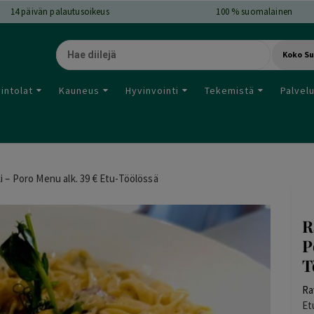
14
päivän palautusoikeus
100 % suomalainen
Koko S
intolat
Kauneus
Hyvinvointi
Tekemistä
Palvel
i – Poro Menu alk. 39 € Etu-Töölössä
R
P
T
Ra
Et