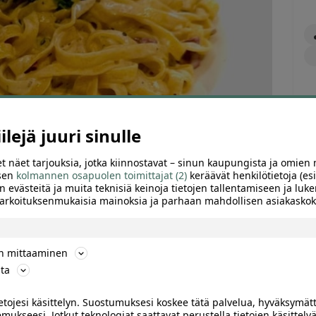
lejä juuri sinulle
t näet tarjouksia, jotka kiinnostavat – sinun kaupungista ja omien 
 sen
kolmannen osapuolen toimittajat (2)
keräävät henkilötietoja (esi
n evästeitä ja muita teknisiä keinoja tietojen tallentamiseen ja luke
 tarkoituksenmukaisia mainoksia ja parhaan mahdollisen asiakask
ön mittaaminen
ta
ietojesi käsittelyn. Suostumuksesi koskee tätä palvelua, hyväksymät
ARVIOT (0)
SUOSITTELE
mukseesi. Jotkut teknologiat saattavat perustella tietojen käsittelyä