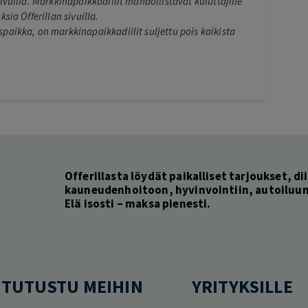
ivuilla. Markkinapaikkadiilit mahdollistavat kuluttajille
sia Offerillan sivuilla.
paikka, on markkinapaikkadiilit suljettu pois kaikista
Offerillasta löydät paikalliset tarjoukset, dii
kauneudenhoitoon, hyvinvointiin, autoiluun 
Elä isosti – maksa pienesti.
TUTUSTU MEIHIN
YRITYKSILLE