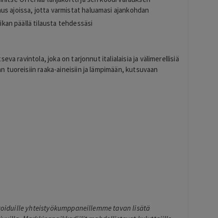
us ajoissa, jotta varmistat haluamasi ajankohdan
aikan päällä tilausta tehdessäsi
va ravintola, joka on tarjonnut italialaisia ja välimerellisiä
 tuoreisiin raaka-aineisiin ja lämpimään, kutsuvaan
ikoiduille yhteistyökumppaneillemme tavan lisätä