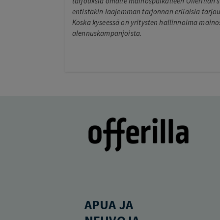
tarjouksia omalle mainospaikalleen Offerillan s
entistäkin laajemman tarjonnan erilaisia tarjouk
Koska kyseessä on yritysten hallinnoima mainos
alennuskampanjoista.
APUA JA