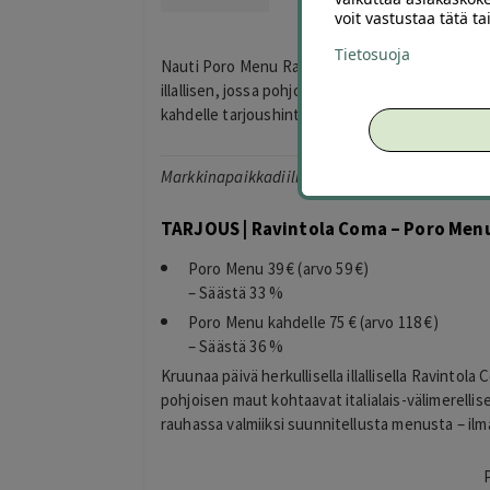
voit vastustaa tätä t
Tietosuoja
Nauti Poro Menu Ravintola Comassa Helsingissä, E
illallisen, jossa pohjoisen maut yhdistyvät italia
kahdelle tarjoushintaan.
Markkinapaikkadiili*
TARJOUS | Ravintola Coma – Poro Menu 
Poro Menu 39 € (arvo 59 €)
– Säästä 33 %
Poro Menu kahdelle 75 € (arvo 118 €)
– Säästä 36 %
Kruunaa päivä herkullisella illallisella Ravinto
pohjoisen maut kohtaavat italialais-välimerellis
rauhassa valmiiksi suunnitellusta menusta – ilm