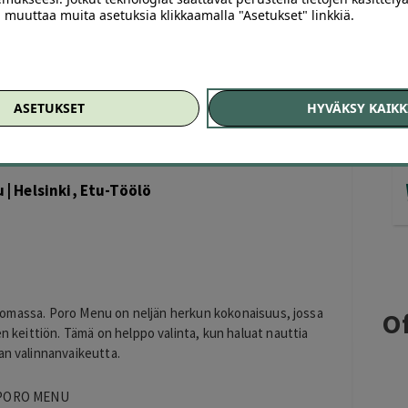
ai muuttaa muita asetuksia klikkaamalla "Asetukset" linkkiä.
tu-Töölössä. Tällä Offerillan diilillä saat neljän herkun
lais-välimerelliseen keittiöön. Valitse menu yhdelle tai
ASETUKSET
HYVÄKSY KAIKK
| Helsinki, Etu-Töölö
la Comassa. Poro Menu on neljän herkun kokonaisuus, jossa
Of
en keittiön. Tämä on helppo valinta, kun haluat nauttia
an valinnanvaikeutta.
PORO MENU