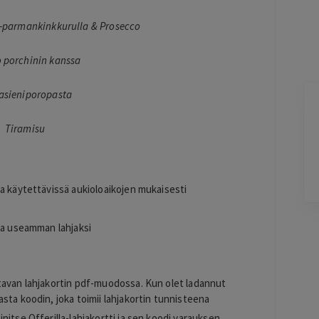
a-parmankinkkurulla & Prosecco
o porchinin kanssa
asieniporopasta
Marja
M
Helsinki
Tiramisu
21 hours ago
aminen
Vaivatonta ja nopea.
Lisätty
a käytettävissä aukioloaikojen mukaisesti
Pag
aa useamman lahjaksi
3
of
60
tavan lahjakortin pdf-muodossa. Kun olet ladannut
sta koodin, joka toimii lahjakortin tunnisteena
initse Offerilla-lahjakortti ja sen koodi varauksen