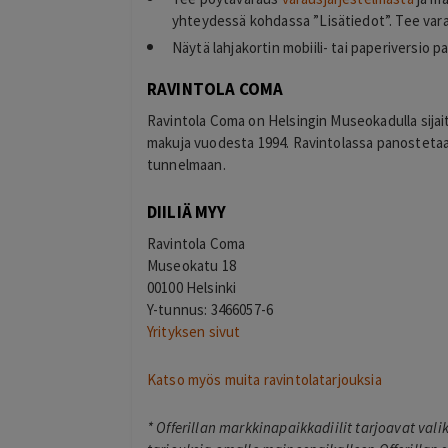
yhteydessä kohdassa ”Lisätiedot”. Tee vara
Näytä lahjakortin mobiili- tai paperiversio p
RAVINTOLA COMA
Ravintola Coma on Helsingin Museokadulla sijaitse
makuja vuodesta 1994. Ravintolassa panostetaan
tunnelmaan.
DIILIÄ MYY
Ravintola Coma
Museokatu 18
00100 Helsinki
Y-tunnus: 3466057-6
Yrityksen sivut
Katso myös muita ravintolatarjouksia
*
Offerillan markkinapaikkadiilit tarjoavat val