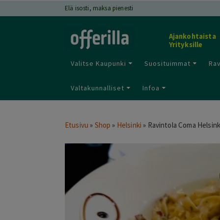
Elä isosti, maksa pienesti
Ajankohtaista
Yrityksille
Valitse Kaupunki
Suosituimmat
Rav
Valtakunnalliset
Infoa
Etusivu
»
Shop
»
Helsinki
»
Ravintola Coma Helsink