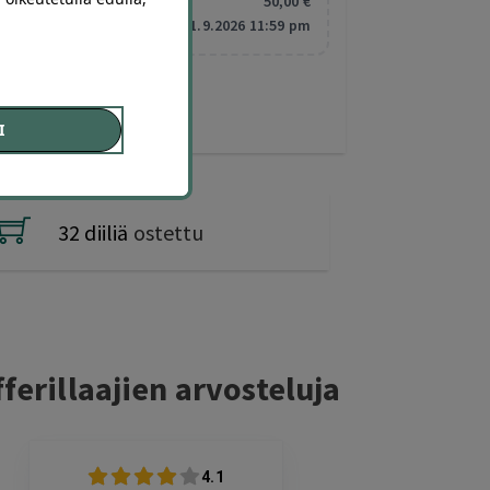
Minimitilaus:
50
,00
€
Vanhentuu:
1.9.2026 11:59 pm
I
32 diiliä
ostettu
ferillaajien arvosteluja
4.1