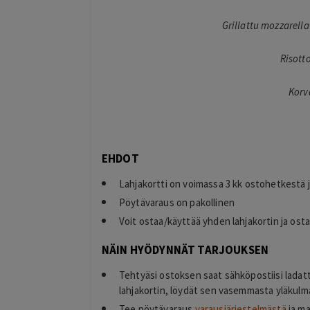
Grillattu mozzarell
Risott
Korv
Toni Raveala
19 hours ago
Palvelun hinta oli edullinen ja sen ost
!
oli selkeää ja vaivatonta
EHDOT
Lisätty
Lahjakortti on voimassa 3 kk ostohetkestä j
Pöytävaraus on pakollinen
Voit ostaa/käyttää yhden lahjakortin ja ost
NÄIN HYÖDYNNÄT TARJOUKSEN
Tehtyäsi ostoksen saat sähköpostiisi ladat
lahjakortin, löydät sen vasemmasta yläkulma
Tee pöytävaraus
varausjärjestelmästä
ja ma