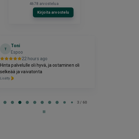
4678
arvostelua
Kirjoita arvostelu
Toni
Sonja Ha
T
Espoo
1 da
22 hours ago
Hyvä kokemus 
Hinta palvelulle oli hyvä, ja ostaminen oli
lymfabuutseist
selkeää ja vaivatonta
Lisätty
Lisätty
e
3 / 60