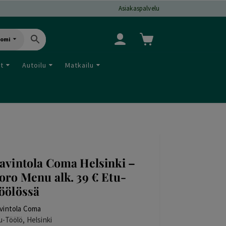
Asiakaspalvelu
uomi
ut
Autoilu
Matkailu
avintola Coma Helsinki –
oro Menu alk. 39 € Etu-
öölössä
vintola Coma
u-Töölö, Helsinki