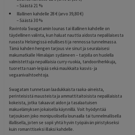
– Säästä 21 %
Illallinen kahdelle 28 € (arvo 39,80 €)
– Säästä 30 %
Ravintola Swagatamin lounas tai illallinen kahdelle on
täydellinen valinta, kun haluat nauttia aidosta nepalilaisesta
ruoasta Helsingissä edullisesti ja rennossa tunnelmassa.
Tämä kahden hengen tarjous vie sinut ja seuralaisesi
makumatkalle Himalajan sydämeen – tarjolla on huolella
valmistettuja nepalilaisia curry-ruokia, tandooriherkkuja,
tuoretta naan-leipää sekä maukkaita kasvis- ja
vegaanivaihtoehtoja.
Swagatam tunnetaan laadukkaista raaka-aineista,
perinteisistä mausteista ja ammattitaitoisista nepalilaisista
kokeista, jotka takaavat aidon ja tasalaatuisen
makuelämyksen jokaisella käynnillä. Voit hyödyntää
tarjouksen joko monipuolisella lounaalla tai tunnelmallisella
illallisella, joten se sopii yhtä hyvin työpäivän piristykseksi
kuin romanttiseksi illaksi kahdelle.