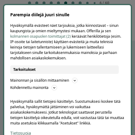
6
6 / 60
of
Parempia diilejä juuri sinulle
60
Hyväksymällä evästeet näet tarjouksia, jotka kiinnostavat – sinun
kaupungista ja omien mieltymystesi mukaan. Offerilla ja sen
kolmannen osapuolen toimittajat (2)
keräävät henkilötietoja (esim.
IP-osoite tai laitetunniste) käyttäen evästeitä ja muita teknisiä
keinoja tietojen tallentamiseen ja lukemiseen laitteellasi
tarjotakseen sinulle tarkoituksenmukaisia mainoksia ja parhaan
mahdollisen asiakaskokemuksen.
Tarkoitukset
Mainonnan ja sisällön mittaaminen
Kohdennettu mainonta
Hyväksymällä sallit tietojesi käsittelyn. Suostumuksesi koskee tätä
APUA JA NEUVOJA
palvelua, hyväksymättä jättäminen voi vaikuttaa
asiakaskokemukseesi. Jotkut teknologiat saattavat perustella
Peruuta tilaus
tietojen käsittelyä oikeutetulla edulla, voit vastustaa tätä tai muuttaa
Asiakaspalvelu
muita asetuksia klikkaamalla "Asetukset" linkkiä.
Kuinka Offerilla toimii
Tietosuoja