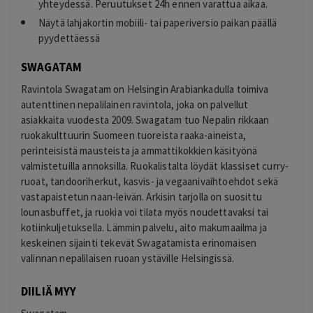
yhteydessä. Peruutukset 24h ennen varattua aikaa.
Näytä lahjakortin mobiili- tai paperiversio paikan päällä
pyydettäessä
SWAGATAM
Ravintola Swagatam on Helsingin Arabiankadulla toimiva
autenttinen nepalilainen ravintola, joka on palvellut
asiakkaita vuodesta 2009. Swagatam tuo Nepalin rikkaan
ruokakulttuurin Suomeen tuoreista raaka-aineista,
perinteisistä mausteista ja ammattikokkien käsityönä
valmistetuilla annoksilla. Ruokalistalta löydät klassiset curry-
ruoat, tandooriherkut, kasvis- ja vegaanivaihtoehdot sekä
vastapaistetun naan-leivän. Arkisin tarjolla on suosittu
lounasbuffet, ja ruokia voi tilata myös noudettavaksi tai
kotiinkuljetuksella. Lämmin palvelu, aito makumaailma ja
keskeinen sijainti tekevät Swagatamista erinomaisen
valinnan nepalilaisen ruoan ystäville Helsingissä.
DIILIÄ MYY