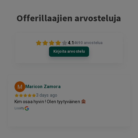
Offerillaajien arvosteluja
4.1
4690
arvostelua
Kirjoita arvostelu
Maricon Zamora
3 days ago
Kim osaa hyvin ! Olen tyytyväinen
Lisätty
Page