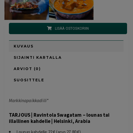
LISÄÄ OSTOSKORIIN
KUVAUS
SIJAINTI KARTALLA
ARVIOT (0)
SUOSITTELE
Markkinapaikkadiili*
TARJOUS | Ravintola Swagatam – lounas tai
illallinen kahdelle | Helsinki, Arabia
Lounas kahdelle 22 € (arvo 27,80 €)