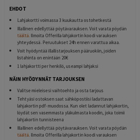
EHDOT
Lahjakortti voimassa 3 kuukautta ostohetkestä
Illallinen edellyttää pöytävarauksen. Voit varata pöydän
täältä
. Ilmoita Offerilla lahjakortin koodi varauksen
yhteydessä. Peruutukset 24h ennen varattua aikaa.
Voit hyödyntää illallistarjouksen pääruokiin, joiden
listahinta on enintään 20€
1 lahjakortti per henkilö, useampi lahjaksi
NÄIN HYÖDYNNÄT TARJOUKSEN
Valitse mieleisesi vaihtoehto ja osta tarjous
Tehtyäsi ostoksen saat sähköpostiisi ladattavan
lahjakortin pdf-muodossa. Kun olet ladannut lahjakortin,
löydät sen vasemmasta yläkulmasta koodin, joka toimii
lahjakortin tunnisteena
Illallinen edellyttää pöytävarauksen. Voit varata pöydän
täältä
. Ilmoita Offerilla lahjakortin koodi varauksen