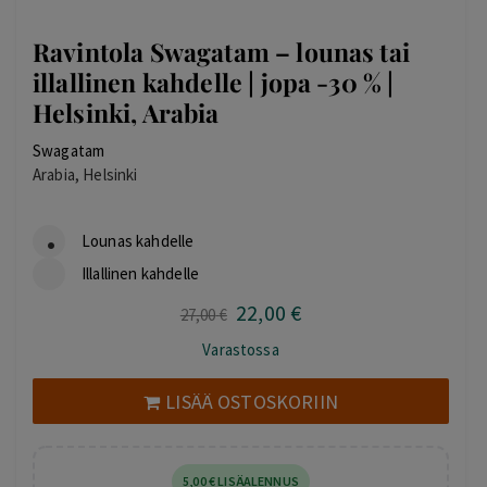
Ravintola Swagatam – lounas tai
illallinen kahdelle | jopa -30 % |
Helsinki, Arabia
Swagatam
Arabia, Helsinki
Lounas kahdelle
Illallinen kahdelle
22
,00
€
Alkuperäinen
Nykyinen
27
,00
€
hinta
hinta
Varastossa
oli:
on:
27,00 €.
22,00 €.
LISÄÄ OSTOSKORIIN
5
,00
€
LISÄALENNUS