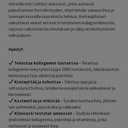
tieteellisesti tutkitut ainesosat, jotka auttavat
palauttamaan ihon kiinteyden, elvyttämään sameaa ihoa ja
tuomaan kasvoille nuorekasta hehkua. Korkeapitoiset
vaikuttavat aineet antavat intensiivisen kollageeniboostin,
tarjoten välittömän kosteutuksen ja näkyvän kiinteyttävän
vaikutuksen.
Hyödyt:
Tehostaa kollageenin tuotantoa
– Parantaa
kollageenin imeytymistä jopa 1000-kertaisesti, mikä lisää ihon
kimmoisuutta ja vähentää juonteita.
Kiinteyttää ja kohottaa
– Silottaa ryppyjä ja
veltostunutta ihoa, tehden kasvonpiirteistä selkeämmät ja
kiinteämmät.
Kosteuttaa ja virkistää
– Syväkosteuttaa ihoa, jättäen
sen pehmeäksi, joustavaksi ja raikkaaksi.
Kliinisesti testatut ainesosat
– Sisältää tehokkaan
yhdistelmän kollageenia, peptidejä ja vitamiineja, jotka
ravitsevat ja suojaavat ihoa.