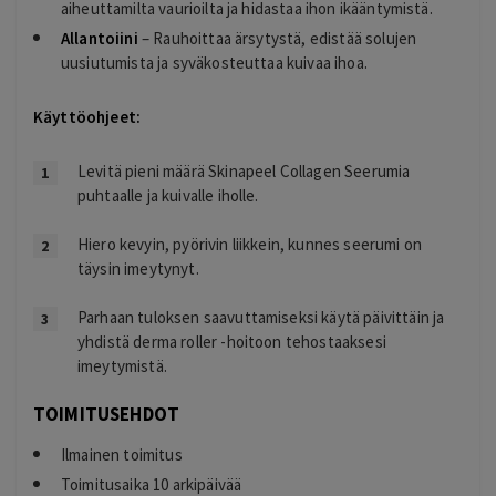
aiheuttamilta vaurioilta ja hidastaa ihon ikääntymistä.
Allantoiini
– Rauhoittaa ärsytystä, edistää solujen
uusiutumista ja syväkosteuttaa kuivaa ihoa.
Käyttöohjeet:
Levitä pieni määrä Skinapeel Collagen Seerumia
puhtaalle ja kuivalle iholle.
Hiero kevyin, pyörivin liikkein, kunnes seerumi on
täysin imeytynyt.
Parhaan tuloksen saavuttamiseksi käytä päivittäin ja
yhdistä derma roller -hoitoon tehostaaksesi
imeytymistä.
TOIMITUSEHDOT
Ilmainen toimitus
Toimitusaika 10 arkipäivää