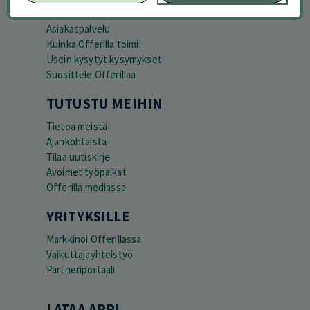
Peruuta tilaus
Asiakaspalvelu
Kuinka Offerilla toimii
Usein kysytyt kysymykset
Suosittele Offerillaa
TUTUSTU MEIHIN
Tietoa meistä
Ajankohtaista
Tilaa uutiskirje
Avoimet työpaikat
Offerilla mediassa
YRITYKSILLE
Markkinoi Offerillassa
Vaikuttajayhteistyö
Partneriportaali
LATAA APPI