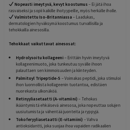
Nopeasti imeytyvä, kevyt koostumus
– Ei jätä ihoa
rasvaiseksi ja sopii kaikille ihotyypeille, myös herkälle iholle.
Valmistettu Iso-Britanniassa
– Laadukas,
dermatologien hyväksymä koostumus turvallisilla ja
tehokkailla ainesosilla.
Tehokkaat vaikuttavat ainesosat:
Hydrolysoitu kollageeni
– Erittäin hyvin imeytyvä
kollageenimuoto, joka tunkeutuu syvälle ihoon
palauttaen sen kimmoisuuden ja kiinteyden.
Palmitoyl Tripeptide-5
– Voimakas peptidi, joka stimuloi
ihon luonnollista kollageenin tuotantoa, edistäen
nuorekasta ulkonäköä.
Retinyyliasetaatti (A-vitamiini)
– Tehokas
ikääntymistä ehkäisevä ainesosa, joka nopeuttaa solujen
uusiutumista ja vähentää juonteita ja ryppyjä.
Tokoferyyliasetaatti (E-vitamiini)
– Vahva
antioksidantti, joka suojaa ihoa vapaiden radikaalien