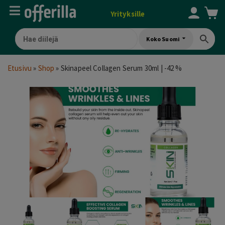
Yrityksille
Koko Suomi
Etusivu
»
Shop
»
Skinapeel Collagen Serum 30ml | -42 %