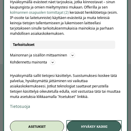
Hyväksymällä evästeet näet tarjouksia, jotka kiinnostavat – sinun
Lisätty
kaupungista ja omien mieltymystesi mukaan. Offerilla ja sen
kolmannen osapuolen toimittajat (2)
keräävät henkilötietoja (esim.
IP-osoite tai laitetunniste) käyttäen evästeitä ja muita teknisiä
Page
keinoja tietojen tallentamiseen ja lukemiseen laitteellasi
6
6 / 60
tarjotakseen sinulle tarkoituksenmukaisia mainoksia ja parhaan
of
mahdollisen asiakaskokemuksen.
60
Tarkoitukset
Mainonnan ja sisällön mittaaminen
Kohdennettu mainonta
Hyväksymällä sallit tietojesi käsittelyn. Suostumuksesi koskee tätä
palvelua, hyväksymättä jättäminen voi vaikuttaa
asiakaskokemukseesi. Jotkut teknologiat saattavat perustella
tietojen käsittelyä oikeutetulla edulla, voit vastustaa tätä tai muuttaa
muita asetuksia klikkaamalla "Asetukset" linkkiä.
Tietosuoja
APUA JA NEUVOJA
ASETUKSET
HYVÄKSY KAIKKI