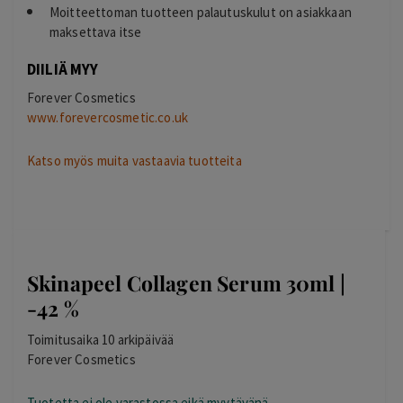
Moitteettoman tuotteen palautuskulut on asiakkaan
maksettava itse
DIILIÄ MYY
Forever Cosmetics
www.forevercosmetic.co.uk
Katso myös muita vastaavia tuotteita
Skinapeel Collagen Serum 30ml |
-42 %
Toimitusaika 10 arkipäivää
Forever Cosmetics
Tuotetta ei ole varastossa eikä myytävänä.