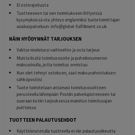
Ei ostorajoitusta
Tuotteeseen tai sen toimitukseen liittyvissä
kysymyksissä ota yhteys englanniksi tuotetoimittajan
asiakaspalveluun:
info@global-fulfillment.co.uk
NÄIN HYÖDYNNÄT TARJOUKSEN
Valitse mieleisesi vaihtoehto ja osta tarjous
Muista lisätä toimitusosoite ja puhelinnumerosi
maksusivulla, jotta toimitus onnistuu
Kun olet tehnyt ostoksen, saat maksuvahvistuksen
sähköpostiisi
Tuote toimitetaan antamasi toimitusosoitteen
perusteella lähimpään Postiin palvelupisteeseen tai
suoraan kotiin tarjouksessa mainitun toimitusajan
puitteissa.
TUOTTEEN PALAUTUSEHDOT
Käyttöönotetulla tuotteella ei ole palautusoikeutta