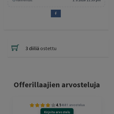
Vanhentuu:
1.9.2026 11:59 pm
3 diiliä
ostettu
Offerillaajien arvosteluja
4.1
4681
arvostelua
Kirjoita arvostelu