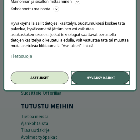
Mainonnan ja sisällön mittaaminen
Kohdennettu mainonta
Hyväksymällä sallit tietojesi käsittelyn. Suostumuksesi koskee tätä
palvelua, hyväksymättä jättäminen voi vaikuttaa
asiakaskokemukseesi. Jotkut teknologiat saattavat perustella
tietojen käsittelyä oikeutetulla edulla, voit vastustaa tätä tai muuttaa
muita asetuksia klikkaamalla "Asetukset" linkkiä.
APUA JA NEUVOJA
Tietosuoja
Peruuta tilaus
Asiakaspalvelu
ASETUKSET
HYVÄKSY KAIKKI
Kuinka Offerilla toimii
Usein kysytyt kysymykset
Suosittele Offerillaa
TUTUSTU MEIHIN
Tietoa meistä
Ajankohtaista
Tilaa uutiskirje
Avoimet työpaikat