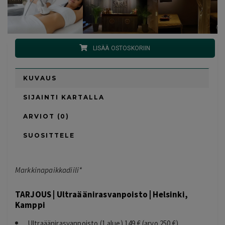
LISÄÄ OSTOSKORIIN
KUVAUS
SIJAINTI KARTALLA
ARVIOT (0)
SUOSITTELE
Markkinapaikkadiili*
TARJOUS | Ultraäänirasvanpoisto | Helsinki,
Kamppi
Ultraäänirasvanpoisto (1 alue) 149 € (arvo 250 €)