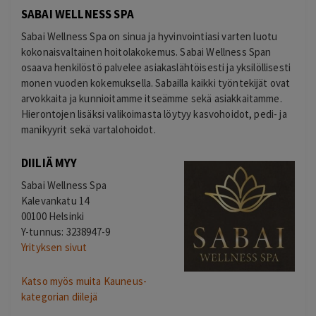
SABAI WELLNESS SPA
Sabai Wellness Spa on sinua ja hyvinvointiasi varten luotu
kokonaisvaltainen hoitolakokemus. Sabai Wellness Span
osaava henkilöstö palvelee asiakaslähtöisesti ja yksilöllisesti
monen vuoden kokemuksella. Sabailla kaikki työntekijät ovat
arvokkaita ja kunnioitamme itseämme sekä asiakkaitamme.
Hierontojen lisäksi valikoimasta löytyy kasvohoidot, pedi- ja
manikyyrit sekä vartalohoidot.
DIILIÄ MYY
Sabai Wellness Spa
Kalevankatu 14
00100 Helsinki
Y-tunnus: 3238947-9
Yrityksen sivut
Katso myös muita Kauneus-
kategorian diilejä