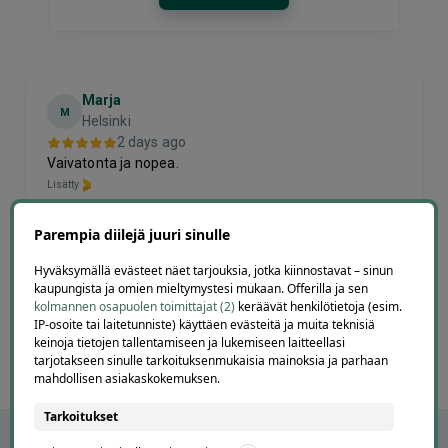
Marja
M
Helsinki
2 days ago
Vaivatonta ja nopea.
Lisätty
Parempia diilejä juuri sinulle
Page
Hyväksymällä evästeet näet tarjouksia, jotka kiinnostavat – sinun
3
3 / 60
kaupungista ja omien mieltymystesi mukaan. Offerilla ja sen
of
kolmannen osapuolen toimittajat (2)
keräävät henkilötietoja (esim.
60
IP-osoite tai laitetunniste) käyttäen evästeitä ja muita teknisiä
keinoja tietojen tallentamiseen ja lukemiseen laitteellasi
tarjotakseen sinulle tarkoituksenmukaisia mainoksia ja parhaan
mahdollisen asiakaskokemuksen.
Tarkoitukset