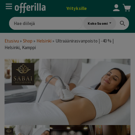
Yrityksille
Koko Suomi
Etusivu
»
Shop
»
Helsinki
»
Ultraäänirasvanpoisto | -40 % |
Helsinki, Kamppi