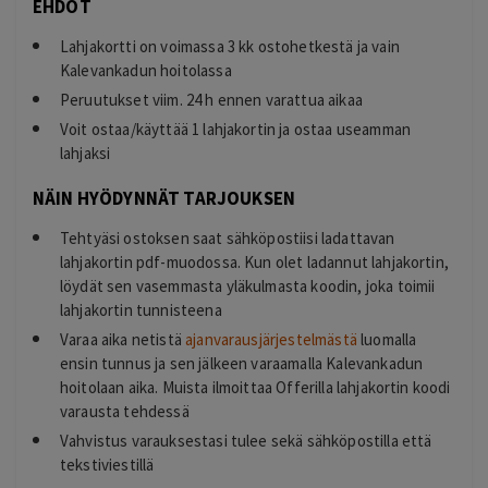
EHDOT
Lahjakortti on voimassa 3 kk ostohetkestä ja vain
Kalevankadun hoitolassa
Peruutukset viim. 24 h ennen varattua aikaa
Voit ostaa/käyttää 1 lahjakortin ja ostaa useamman
lahjaksi
NÄIN HYÖDYNNÄT TARJOUKSEN
Tehtyäsi ostoksen saat sähköpostiisi ladattavan
lahjakortin pdf-muodossa. Kun olet ladannut lahjakortin,
löydät sen vasemmasta yläkulmasta koodin, joka toimii
lahjakortin tunnisteena
Varaa aika netistä
ajanvarausjärjestelmästä
luomalla
ensin tunnus ja sen jälkeen varaamalla Kalevankadun
hoitolaan aika. Muista ilmoittaa Offerilla lahjakortin koodi
varausta tehdessä
Vahvistus varauksestasi tulee sekä sähköpostilla että
tekstiviestillä