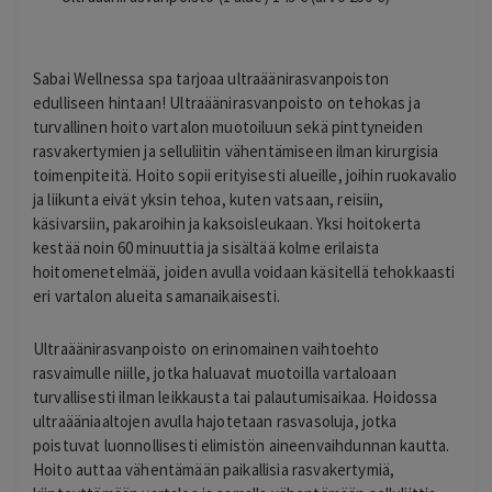
Sabai Wellnessa spa tarjoaa ultraäänirasvanpoiston
edulliseen hintaan! Ultraäänirasvanpoisto on tehokas ja
turvallinen hoito vartalon muotoiluun sekä pinttyneiden
rasvakertymien ja selluliitin vähentämiseen ilman kirurgisia
toimenpiteitä. Hoito sopii erityisesti alueille, joihin ruokavalio
ja liikunta eivät yksin tehoa, kuten vatsaan, reisiin,
käsivarsiin, pakaroihin ja kaksoisleukaan. Yksi hoitokerta
kestää noin 60 minuuttia ja sisältää kolme erilaista
hoitomenetelmää, joiden avulla voidaan käsitellä tehokkaasti
eri vartalon alueita samanaikaisesti.
Ultraäänirasvanpoisto on erinomainen vaihtoehto
rasvaimulle niille, jotka haluavat muotoilla vartaloaan
turvallisesti ilman leikkausta tai palautumisaikaa. Hoidossa
ultraääniaaltojen avulla hajotetaan rasvasoluja, jotka
poistuvat luonnollisesti elimistön aineenvaihdunnan kautta.
Hoito auttaa vähentämään paikallisia rasvakertymiä,