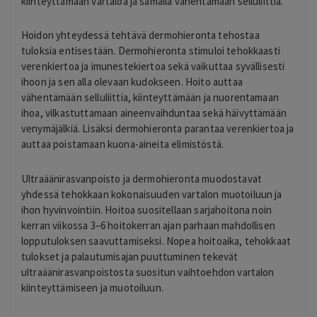
kiinteyttämään vartaloa ja samalla vähentämään selluliittia.
Hoidon yhteydessä tehtävä dermohieronta tehostaa
tuloksia entisestään. Dermohieronta stimuloi tehokkaasti
verenkiertoa ja imunestekiertoa sekä vaikuttaa syvällisesti
ihoon ja sen alla olevaan kudokseen. Hoito auttaa
vähentämään selluliittia, kiinteyttämään ja nuorentamaan
ihoa, vilkastuttamaan aineenvaihduntaa sekä häivyttämään
venymäjälkiä. Lisäksi dermohieronta parantaa verenkiertoa ja
auttaa poistamaan kuona-aineita elimistöstä.
Ultraäänirasvanpoisto ja dermohieronta muodostavat
yhdessä tehokkaan kokonaisuuden vartalon muotoiluun ja
ihon hyvinvointiin. Hoitoa suositellaan sarjahoitona noin
kerran viikossa 3–6 hoitokerran ajan parhaan mahdollisen
lopputuloksen saavuttamiseksi. Nopea hoitoaika, tehokkaat
tulokset ja palautumisajan puuttuminen tekevät
ultraäänirasvanpoistosta suositun vaihtoehdon vartalon
kiinteyttämiseen ja muotoiluun.