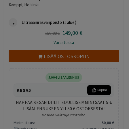
Kamppi, Helsinki
Ultraäänirasvanpoisto (1 alue)
149
,00
€
Alkuperäinen
Nykyinen
250
,00
€
hinta
hinta
Varastossa
oli:
on:
250,00 €.
149,00 €.
LISÄÄ OSTOSKORIIN
5
,00
€
LISÄALENNUS
KESA5
Kopioi
NAPPAA KESÄN DIILIT EDULLISEMMIN! SAAT 5 €
LISÄALENNUKSEN YLI 50 € OSTOKSESTA!
Koskee valittuja tuotteita
Minimitilaus:
50
,00
€