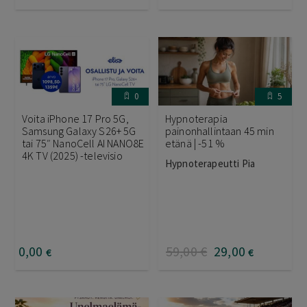
0
5
Voita iPhone 17 Pro 5G,
Hypnoterapia
Samsung Galaxy S26+ 5G
painonhallintaan 45 min
tai 75″ NanoCell AI NANO8E
etänä | -51 %
4K TV (2025) -televisio
Hypnoterapeutti Pia
0
,00
59
,00
€
29
,00
€
€