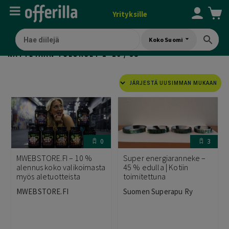
Yrityksille
Koko Suomi
SORTED
NÄYTETÄÄN TULOKSET 1–16 / 35
BY
LATEST
0
3
MWEBSTORE.FI – 10 %
Super energiaranneke –
alennus koko valikoimasta
45 % edulla | Kotiin
myös aletuotteista
toimitettuna
MWEBSTORE.FI
Suomen Superapu Ry