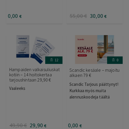
0
,00
55
,00
€
30
,00
€
€
12
0
Hampaiden valkaisuliuskat
Scandic kesäale – majoitu
kotiin – 14 hoitokertaa
alkaen 79 €
tarjoushintaan 29,90 €
Scandic Tarjous päättynyt!
Vaaleeks
Kurkkaa myös muita
alennuskoodeja täältä
49
,90
€
29
,90
0
,00
€
€