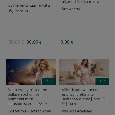
alkaen 170 € kahdelle
EE Hieronta Kuurnankatu
Strawberry
35, Joensuu
50
,00
€
30
,00
0
,00
€
€
5
2
Voita esiintymiskammo!
Äitiysliikuntavalmennus
Julkisen puhumisen
ensikäynti etänä tai
valmennuksen
lähitapaamisena | jopa -80
tutustumiskerta | -83 %
% | Turku
Better You – Better World
Wellnest Academy