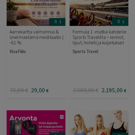
3
3
Aarrekartta valmennus &
Formula 1 -matka kahdelle
Unelmaelämä meditaatio |
Sports Travelilta – lennot,
-61 %
liput, hotelli ja kuljetukset
KivaFiilis
Sports Travel
75
,00
€
29
,00
2.508
,00
€
2.195
,00
€
€