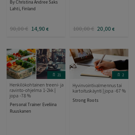
By Christina Andree Saks
Lahti, Finland
90
,00
€
14
,90
100
,00
€
20
,00
€
€
21
2
Henkilökohtainen treeni- ja
Hyvinvointivalmennus tai
ravinto-ohjelma 1-2kk |
kartoituskäynti | jopa -67 %
jopa -78 %
Strong Roots
Personal Trainer Eveliina
Ruuskanen