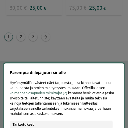
80
,00
€
25
,00
75
,00
€
25
,00
€
€
1
2
3
Parempia diilejä juuri sinulle
Hyväksymällä evästeet näet tarjouksia, jotka kiinnostavat – sinun
kaupungista ja omien mieltymystesi mukaan. Offerilla ja sen
kolmannen osapuolen toimittajat (2)
keräävät henkilötietoja (esim.
IP-osoite tai laitetunniste) käyttäen evästeitä ja muita teknisiä
keinoja tietojen tallentamiseen ja lukemiseen laitteellasi
tarjotakseen sinulle tarkoituksenmukaisia mainoksia ja parhaan
mahdollisen asiakaskokemuksen.
APUA JA NEUVOJA
Tarkoitukset