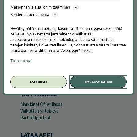
Peruuta tilaus
Mainonnan ja sisällön mittaaminen
Asiakaspalvelu
Kohdennettu mainonta
Kuinka Offerilla toimii
Usein kysytyt kysymykset
Hyväksymällä sallit tietojesi käsittelyn. Suostumuksesi koskee tätä
Suosittele Offerillaa
palvelua, hyväksymättä jättäminen voi vaikuttaa
asiakaskokemukseesi. Jotkut teknologiat saattavat perustella
TUTUSTU MEIHIN
tietojen käsittelyä oikeutetulla edulla, voit vastustaa tätä tai muuttaa
muita asetuksia klikkaamalla "Asetukset" linkkiä.
Tietoa meistä
Tietosuoja
Ajankohtaista
Tilaa uutiskirje
Avoimet työpaikat
Offerilla mediassa
ASETUKSET
HYVÄKSY KAIKKI
YRITYKSILLE
Markkinoi Offerillassa
Vaikuttajayhteistyö
Partneriportaali
LATAA APPI