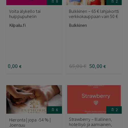
0
2
Voita älykello tai
Bulkkinen – 65 € lahjakortti
huippupuhelin
verkkokauppaan vain 50 €
Kilpailu.fi
Bulkkinen
0
,00
65
,00
€
50
,00
€
€
6
2
Strawberry – Illallinen,
Hieronta | jopa -54 % |
hotelliyö ja aamiainen,
Joensuu