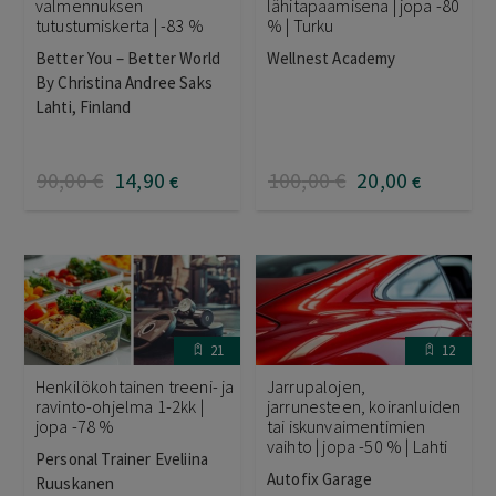
valmennuksen
lähitapaamisena | jopa -80
tutustumiskerta | -83 %
% | Turku
Better You – Better World
Wellnest Academy
By Christina Andree Saks
Lahti, Finland
90
,00
€
14
,90
100
,00
€
20
,00
€
€
21
12
Henkilökohtainen treeni- ja
Jarrupalojen,
ravinto-ohjelma 1-2kk |
jarrunesteen, koiranluiden
jopa -78 %
tai iskunvaimentimien
vaihto | jopa -50 % | Lahti
Personal Trainer Eveliina
Autofix Garage
Ruuskanen