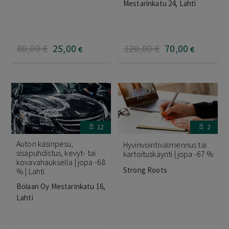
Mestarinkatu 24, Lahti
80
,00
€
25
,00
120
,00
€
70
,00
€
€
12
2
Auton käsinpesu,
Hyvinvointivalmennus tai
sisäpuhdistus, kevyt- tai
kartoituskäynti | jopa -67 %
kovavahauksella | jopa -68
Strong Roots
% | Lahti
Bolaan Oy Mestarinkatu 16,
Lahti