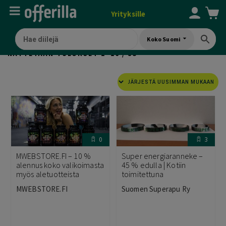
Yrityksille
Koko Suomi
SORTED
NÄYTETÄÄN TULOKSET 1–16 / 35
BY
LATEST
0
3
MWEBSTORE.FI – 10 %
Super energiaranneke –
alennus koko valikoimasta
45 % edulla | Kotiin
myös aletuotteista
toimitettuna
MWEBSTORE.FI
Suomen Superapu Ry