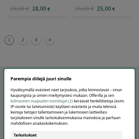
25
,00
€
18
,00
75
,00
€
25
,00
€
€
1
2
3
Parempia diilejä juuri sinulle
Hyväksymällä evästeet näet tarjouksia, jotka kiinnostavat – sinun
kaupungista ja omien mieltymystesi mukaan. Offerilla ja sen
kolmannen osapuolen toimittajat (2)
keräävät henkilötietoja (esim.
IP-osoite tai laitetunniste) käyttäen evästeitä ja muita teknisiä
keinoja tietojen tallentamiseen ja lukemiseen laitteellasi
tarjotakseen sinulle tarkoituksenmukaisia mainoksia ja parhaan
mahdollisen asiakaskokemuksen.
APUA JA NEUVOJA
Tarkoitukset