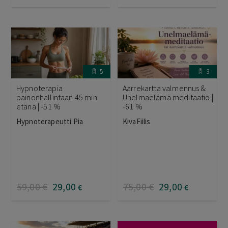
5
3
Hypnoterapia
Aarrekartta valmennus &
painonhallintaan 45 min
Unelmaelämä meditaatio |
etänä | -51 %
-61 %
Hypnoterapeutti Pia
KivaFiilis
59
,00
€
29
,00
75
,00
€
29
,00
€
€