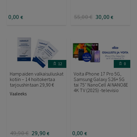
0
,00
55
,00
€
30
,00
€
€
12
0
Hampaiden valkaisuliuskat
Voita iPhone 17 Pro 5G,
kotiin – 14 hoitokertaa
Samsung Galaxy S26+ 5G
tarjoushintaan 29,90 €
tai 75″ NanoCell AI NANO8E
4K TV (2025) -televisio
Vaaleeks
49
,90
€
29
,90
0
,00
€
€