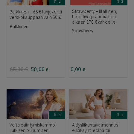
2
2
Strawberry – Illallinen,
Bulkkinen – 65 € lahjakortti
hotelliyö ja aamiainen,
verkkokauppaan vain 50 €
alkaen 170 € kahdelle
Bulkkinen
Strawberry
65
,00
€
50
,00
0
,00
€
€
5
2
Voita esiintymiskammo!
Äitiysliikuntavalmennus
Julkisen puhumisen
ensikäynti etänä tai