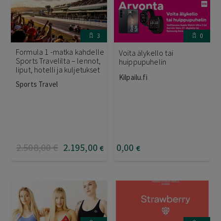
3
0
Formula 1 -matka kahdelle
Voita älykello tai
Sports Travelilta – lennot,
huippupuhelin
liput, hotelli ja kuljetukset
Kilpailu.fi
Sports Travel
2.508
,00
€
2.195
,00
0
,00
€
€