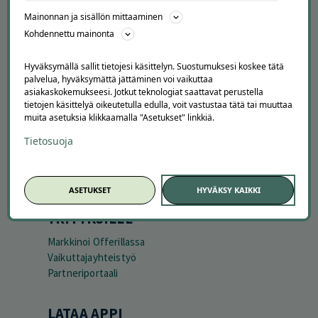
Peruuta tilaus
Mainonnan ja sisällön mittaaminen
Asiakaspalvelu
Kohdennettu mainonta
Kuinka Offerilla toimii
Usein kysytyt kysymykset
Hyväksymällä sallit tietojesi käsittelyn. Suostumuksesi koskee tätä
Suosittele Offerillaa
palvelua, hyväksymättä jättäminen voi vaikuttaa
asiakaskokemukseesi. Jotkut teknologiat saattavat perustella
TUTUSTU MEIHIN
tietojen käsittelyä oikeutetulla edulla, voit vastustaa tätä tai muuttaa
muita asetuksia klikkaamalla "Asetukset" linkkiä.
Tietoa meistä
Tietosuoja
Ajankohtaista
Tilaa uutiskirje
Avoimet työpaikat
Offerilla mediassa
ASETUKSET
HYVÄKSY KAIKKI
YRITYKSILLE
Markkinoi Offerillassa
Vaikuttajayhteistyö
Partneriportaali
LATAA APPI