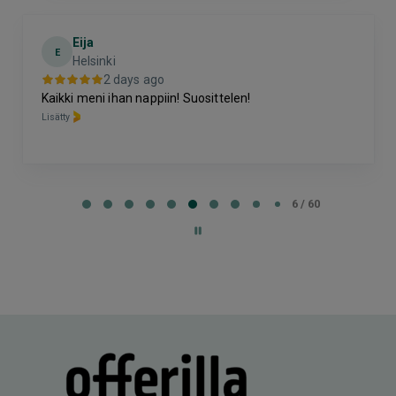
Eija
E
Helsinki
2 days ago
Kaikki meni ihan nappiin! Suosittelen!
Lisätty
Page
6
6 / 60
of
60