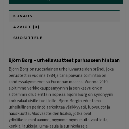
KUVAUS
ARVIOT (0)
SUOSITTELE
Björn Borg – urheiluvaatteet parhaaseen hintaan
Björn Borg on ruotsalainen urheiluvaatteiden brändi, joka
perustettiin vuonna 1984 ja tänä päivänä toimintaa on
kahdessakymmenessä Euroopan maassa. Vuonna 2010
aloitimme verkkokauppamyynnin ja sen kasvu onkin
sittemmin ollut erittäin nopeaa. Björn Borg on synonyymi
korkealaatuisille tuotteille. Björn Borgin edustama
urheilullinen perintö tarkoittaa värikkyyttä, luovuutta ja
hauskuutta. Alusvaatteiden lisäksi, jotka ovat
ydinliiketoimintaamme, myymme myös muita vaatteita,
kenkiä, laukkuja, uima-asuja ja aurinkolaseja.