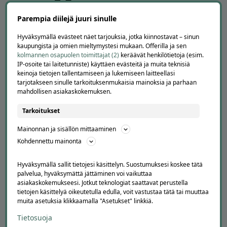
Parempia diilejä juuri sinulle
Hyväksymällä evästeet näet tarjouksia, jotka kiinnostavat – sinun
kaupungista ja omien mieltymystesi mukaan. Offerilla ja sen
APUA JA NEUVOJA
kolmannen osapuolen toimittajat (2)
keräävät henkilötietoja (esim.
IP-osoite tai laitetunniste) käyttäen evästeitä ja muita teknisiä
Peruuta tilaus
keinoja tietojen tallentamiseen ja lukemiseen laitteellasi
tarjotakseen sinulle tarkoituksenmukaisia mainoksia ja parhaan
Asiakaspalvelu
mahdollisen asiakaskokemuksen.
Kuinka Offerilla toimii
Usein kysytyt kysymykset
Tarkoitukset
Suosittele Offerillaa
Mainonnan ja sisällön mittaaminen
TUTUSTU MEIHIN
Kohdennettu mainonta
Tietoa meistä
Hyväksymällä sallit tietojesi käsittelyn. Suostumuksesi koskee tätä
Ajankohtaista
palvelua, hyväksymättä jättäminen voi vaikuttaa
Tilaa uutiskirje
asiakaskokemukseesi. Jotkut teknologiat saattavat perustella
Avoimet työpaikat
tietojen käsittelyä oikeutetulla edulla, voit vastustaa tätä tai muuttaa
Offerilla mediassa
muita asetuksia klikkaamalla "Asetukset" linkkiä.
Tietosuoja
YRITYKSILLE