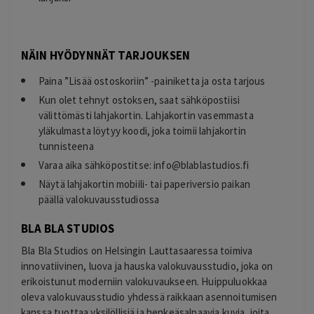
NÄIN HYÖDYNNÄT TARJOUKSEN
Paina ”Lisää ostoskoriin” -painiketta ja osta tarjous
Kun olet tehnyt ostoksen, saat sähköpostiisi
välittömästi lahjakortin. Lahjakortin vasemmasta
yläkulmasta löytyy koodi, joka toimii lahjakortin
tunnisteena
Varaa aika sähköpostitse:
info@blablastudios.fi
Näytä lahjakortin mobiili- tai paperiversio paikan
päällä valokuvausstudiossa
BLA BLA STUDIOS
Bla Bla Studios on Helsingin Lauttasaaressa toimiva
innovatiivinen, luova ja hauska valokuvausstudio, joka on
erikoistunut moderniin valokuvaukseen. Huippuluokkaa
oleva valokuvausstudio yhdessä raikkaan asennoitumisen
kanssa tuottaa yksilöllisiä ja henkeäsalpaavia kuvia, joita