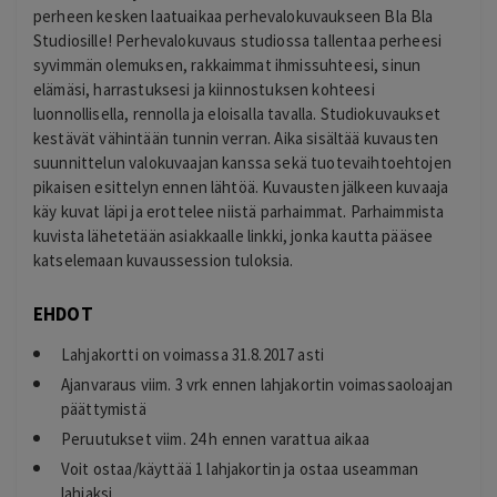
perheen kesken laatuaikaa perhevalokuvaukseen Bla Bla
Studiosille! Perhevalokuvaus studiossa tallentaa perheesi
syvimmän olemuksen, rakkaimmat ihmissuhteesi, sinun
elämäsi, harrastuksesi ja kiinnostuksen kohteesi
luonnollisella, rennolla ja eloisalla tavalla. Studiokuvaukset
kestävät vähintään tunnin verran. Aika sisältää kuvausten
suunnittelun valokuvaajan kanssa sekä tuotevaihtoehtojen
pikaisen esittelyn ennen lähtöä. Kuvausten jälkeen kuvaaja
käy kuvat läpi ja erottelee niistä parhaimmat. Parhaimmista
kuvista lähetetään asiakkaalle linkki, jonka kautta pääsee
katselemaan kuvaussession tuloksia.
EHDOT
Lahjakortti on voimassa 31.8.2017 asti
Ajanvaraus viim. 3 vrk ennen lahjakortin voimassaoloajan
päättymistä
Peruutukset viim. 24 h ennen varattua aikaa
Voit ostaa/käyttää 1 lahjakortin ja ostaa useamman
lahjaksi