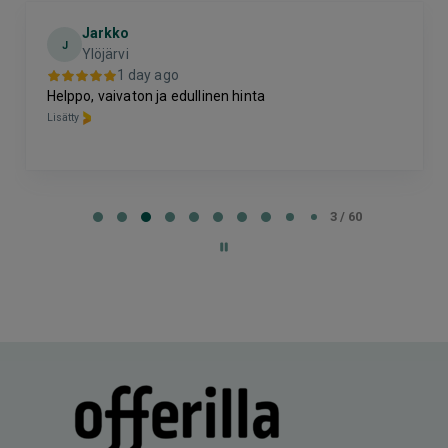
Jarkko
J
Ylöjärvi
1 day ago
Helppo, vaivaton ja edullinen hinta
Lisätty
Page
3
3 / 60
of
60