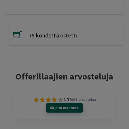
79 kohdetta
ostettu
Offerillaajien arvosteluja
4.1
4663
arvostelua
Kirjoita arvostelu