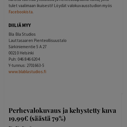
tulet vaalimaan ikuisesti! Löydät valokuvausstudion myös
Facebookista
.
DIILIÄ MYY
Bla Bla Studios
Lauttasaaren Pienteollisuustalo
Särkiniementie 5 A 27
00210 Helsinki
Puh: 046 846 6204
Y-tunnus: 2701663-5
www.blablastudios.fi
Perhevalokuvaus ja kehystetty kuva
19,99€ (säästä 79%)