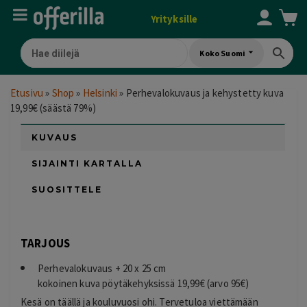
Yrityksille
Koko Suomi
Etusivu
»
Shop
»
Helsinki
»
Perhevalokuvaus ja kehystetty kuva
19,99€ (säästä 79%)
KUVAUS
SIJAINTI KARTALLA
SUOSITTELE
TARJOUS
Perhevalokuvaus + 20 x 25 cm
kokoinen kuva pöytäkehyksissä 19,99€ (arvo 95€)
Kesä on täällä ja kouluvuosi ohi. Tervetuloa viettämään