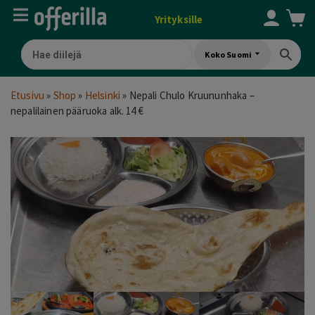
Yrityksille
Koko Suomi
Etusivu
»
Shop
»
Helsinki
»
Nepali Chulo Kruununhaka –
nepalilainen pääruoka alk. 14 €