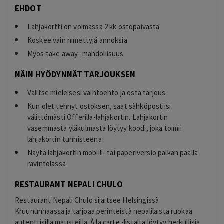
EHDOT
Lahjakortti on voimassa 2 kk ostopäivästä
Koskee vain nimettyjä annoksia
Myös take away -mahdollisuus
NÄIN HYÖDYNNÄT TARJOUKSEN
Valitse mieleisesi vaihtoehto ja osta tarjous
Kun olet tehnyt ostoksen, saat sähköpostiisi
välittömästi Offerilla-lahjakortin. Lahjakortin
vasemmasta yläkulmasta löytyy koodi, joka toimii
lahjakortin tunnisteena
Näytä lahjakortin mobiili- tai paperiversio paikan päällä
ravintolassa
RESTAURANT NEPALI CHULO
Restaurant Nepali Chulo sijaitsee Helsingissä
Kruununhaassa ja tarjoaa perinteistä nepalilaista ruokaa
autenttisilla mausteilla. À la carte -listalta löytyy herkullisia