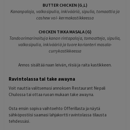
BUTTER CHICKEN (G,L)
Kananpaloja, valkosipulia, inkivääriä, sipulia, tomaattia ja
cashew voi- kermakastikkeessa
CHICKEN TIKKA MASALA (G)
Tandoorimarinoituja kanan rintapaloja, tomaatteja, sipulia,
valkosipulia, inkivääriä ja tuore korianteri masala-
currykastikkeessa
Annos sisältää naan leivän, riisiä ja raita kastikkeen.
Ravintolassa tai take awayna
Voit nauttia valitsemasi annoksen Restaurant Nepali
Chulossa tai ottaa ruoan mukaan take awayna.
Osta ensin sopiva vaihtoehto Offerillasta ja näytä
sähköpostiisi saamasi lahjakortti ravintolassa tilausta
tehdessäsi.