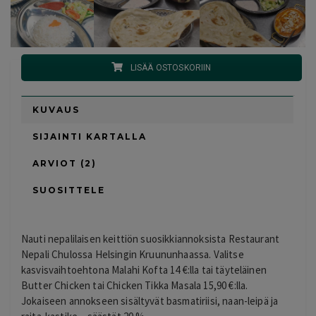
LISÄÄ OSTOSKORIIN
KUVAUS
SIJAINTI KARTALLA
ARVIOT (2)
SUOSITTELE
Nauti nepalilaisen keittiön suosikkiannoksista Restaurant
Nepali Chulossa Helsingin Kruununhaassa. Valitse
kasvisvaihtoehtona Malahi Kofta 14 €:lla tai täyteläinen
Butter Chicken tai Chicken Tikka Masala 15,90 €:lla.
Jokaiseen annokseen sisältyvät basmatiriisi, naan-leipä ja