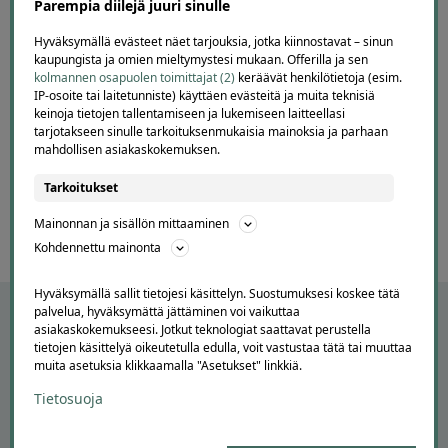
Parempia diilejä juuri sinulle
2 days ago
Maksaminen tökki ja siinä alennuksen saaminen.
Hyväksymällä evästeet näet tarjouksia, jotka kiinnostavat – sinun
Ohjelma väitti, että alennus oli jo käytetty.
kaupungista ja omien mieltymystesi mukaan. Offerilla ja sen
kolmannen osapuolen toimittajat (2)
keräävät henkilötietoja (esim.
Lisätty
IP-osoite tai laitetunniste) käyttäen evästeitä ja muita teknisiä
keinoja tietojen tallentamiseen ja lukemiseen laitteellasi
Page
tarjotakseen sinulle tarkoituksenmukaisia mainoksia ja parhaan
mahdollisen asiakaskokemuksen.
6
6 / 60
of
Tarkoitukset
60
Mainonnan ja sisällön mittaaminen
Kohdennettu mainonta
Hyväksymällä sallit tietojesi käsittelyn. Suostumuksesi koskee tätä
palvelua, hyväksymättä jättäminen voi vaikuttaa
asiakaskokemukseesi. Jotkut teknologiat saattavat perustella
tietojen käsittelyä oikeutetulla edulla, voit vastustaa tätä tai muuttaa
muita asetuksia klikkaamalla "Asetukset" linkkiä.
Tietosuoja