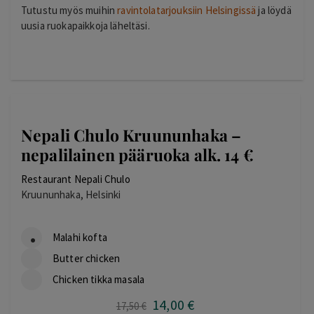
Tutustu myös muihin
ravintolatarjouksiin Helsingissä
ja löydä
uusia ruokapaikkoja läheltäsi.
Nepali Chulo Kruununhaka –
nepalilainen pääruoka alk. 14 €
Restaurant Nepali Chulo
Kruununhaka, Helsinki
Malahi kofta
Butter chicken
Chicken tikka masala
14
,00
€
Alkuperäinen
Nykyinen
17
,50
€