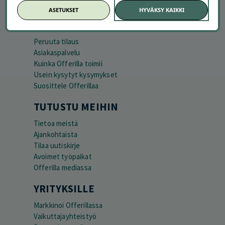
ASETUKSET
HYVÄKSY KAIKKI
APUA JA NEUVOJA
Peruuta tilaus
Asiakaspalvelu
Kuinka Offerilla toimii
Usein kysytyt kysymykset
Suosittele Offerillaa
TUTUSTU MEIHIN
Tietoa meistä
Ajankohtaista
Tilaa uutiskirje
Avoimet työpaikat
Offerilla mediassa
YRITYKSILLE
Markkinoi Offerillassa
Vaikuttajayhteistyö