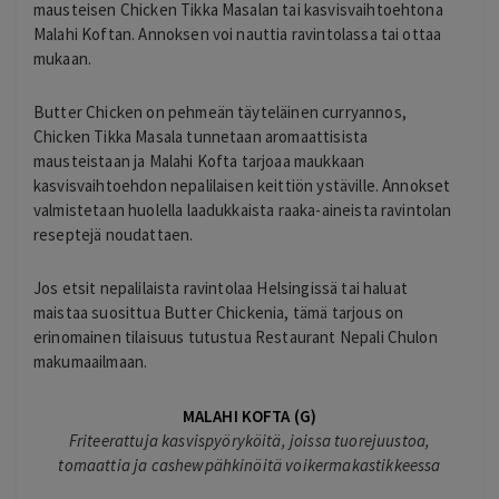
mausteisen Chicken Tikka Masalan tai kasvisvaihtoehtona
Malahi Koftan. Annoksen voi nauttia ravintolassa tai ottaa
mukaan.
Butter Chicken on pehmeän täyteläinen curryannos,
Chicken Tikka Masala tunnetaan aromaattisista
mausteistaan ja Malahi Kofta tarjoaa maukkaan
kasvisvaihtoehdon nepalilaisen keittiön ystäville. Annokset
valmistetaan huolella laadukkaista raaka-aineista ravintolan
reseptejä noudattaen.
Jos etsit nepalilaista ravintolaa Helsingissä tai haluat
maistaa suosittua Butter Chickenia, tämä tarjous on
erinomainen tilaisuus tutustua Restaurant Nepali Chulon
makumaailmaan.
MALAHI KOFTA (G)
Friteerattuja kasvispyöryköitä, joissa tuorejuustoa,
tomaattia ja cashewpähkinöitä voikermakastikkeessa