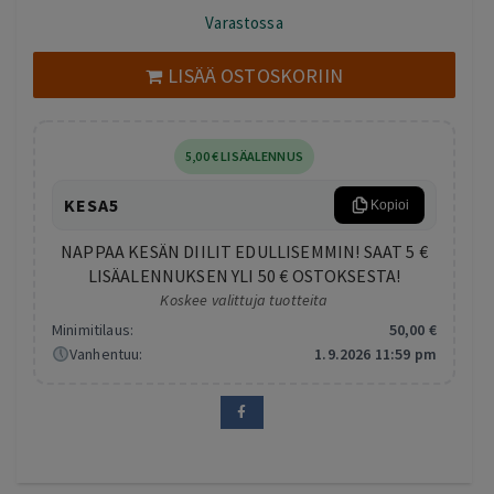
hinta
hinta
Varastossa
oli:
on:
17,50 €.
14,00 €.
LISÄÄ OSTOSKORIIN
5
,00
€
LISÄALENNUS
KESA5
Kopioi
NAPPAA KESÄN DIILIT EDULLISEMMIN! SAAT 5 €
LISÄALENNUKSEN YLI 50 € OSTOKSESTA!
Koskee valittuja tuotteita
Minimitilaus:
50
,00
€
Vanhentuu:
1.9.2026 11:59 pm