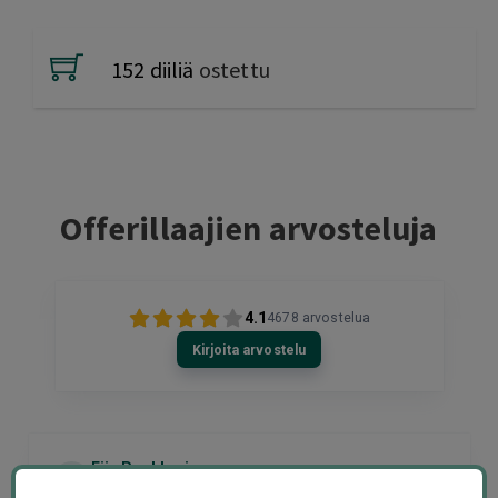
152 diiliä
ostettu
Offerillaajien arvosteluja
4.1
4678
arvostelua
Kirjoita arvostelu
Eija Paukkuri
EP
Tampere