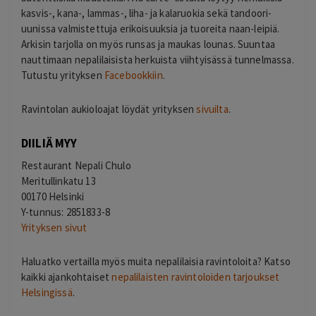
kasvis-, kana-, lammas-, liha- ja kalaruokia sekä tandoori-
uunissa valmistettuja erikoisuuksia ja tuoreita naan-leipiä.
Arkisin tarjolla on myös runsas ja maukas lounas. Suuntaa
nauttimaan nepalilaisista herkuista viihtyisässä tunnelmassa.
Tutustu yrityksen
Facebookkiin
.
Ravintolan aukioloajat löydät yrityksen
sivuilta
.
DIILIÄ MYY
Restaurant Nepali Chulo
Meritullinkatu 13
00170 Helsinki
Y-tunnus: 2851833-8
Yrityksen sivut
Haluatko vertailla myös muita nepalilaisia ravintoloita? Katso
kaikki ajankohtaiset
nepalilaisten ravintoloiden tarjoukset
Helsingissä
.