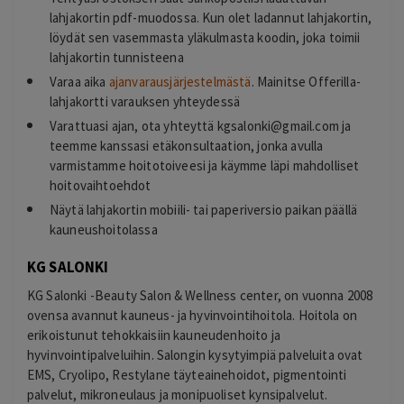
lahjakortin pdf-muodossa. Kun olet ladannut lahjakortin,
löydät sen vasemmasta yläkulmasta koodin, joka toimii
lahjakortin tunnisteena
Varaa aika
ajanvarausjärjestelmästä
. Mainitse Offerilla-
lahjakortti varauksen yhteydessä
Varattuasi ajan, ota yhteyttä
kgsalonki@gmail.com
ja
teemme kanssasi etäkonsultaation, jonka avulla
varmistamme hoitotoiveesi ja käymme läpi mahdolliset
hoitovaihtoehdot
Näytä lahjakortin mobiili- tai paperiversio paikan päällä
kauneushoitolassa
KG SALONKI
KG Salonki -Beauty Salon & Wellness center, on vuonna 2008
ovensa avannut kauneus- ja hyvinvointihoitola. Hoitola on
erikoistunut tehokkaisiin kauneudenhoito ja
hyvinvointipalveluihin. Salongin kysytyimpiä palveluita ovat
EMS, Cryolipo, Restylane täyteainehoidot, pigmentointi
palvelut, mikroneulaus ja monipuoliset kynsipalvelut.