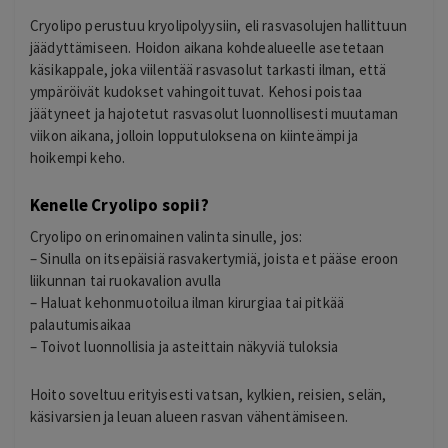
Cryolipo perustuu kryolipolyysiin, eli rasvasolujen hallittuun
jäädyttämiseen. Hoidon aikana kohdealueelle asetetaan
käsikappale, joka viilentää rasvasolut tarkasti ilman, että
ympäröivät kudokset vahingoittuvat. Kehosi poistaa
jäätyneet ja hajotetut rasvasolut luonnollisesti muutaman
viikon aikana, jolloin lopputuloksena on kiinteämpi ja
hoikempi keho.
Kenelle Cryolipo sopii?
Cryolipo on erinomainen valinta sinulle, jos:
– Sinulla on itsepäisiä rasvakertymiä, joista et pääse eroon
liikunnan tai ruokavalion avulla
– Haluat kehonmuotoilua ilman kirurgiaa tai pitkää
palautumisaikaa
– Toivot luonnollisia ja asteittain näkyviä tuloksia
Hoito soveltuu erityisesti vatsan, kylkien, reisien, selän,
käsivarsien ja leuan alueen rasvan vähentämiseen.