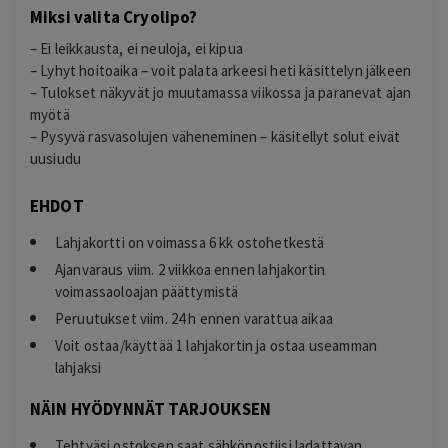
Miksi valita Cryolipo?
– Ei leikkausta, ei neuloja, ei kipua
– Lyhyt hoitoaika – voit palata arkeesi heti käsittelyn jälkeen
– Tulokset näkyvät jo muutamassa viikossa ja paranevat ajan
myötä
– Pysyvä rasvasolujen väheneminen – käsitellyt solut eivät
uusiudu
EHDOT
Lahjakortti on voimassa 6 kk ostohetkestä
Ajanvaraus viim. 2 viikkoa ennen lahjakortin
voimassaoloajan päättymistä
Peruutukset viim. 24 h ennen varattua aikaa
Voit ostaa/käyttää 1 lahjakortin ja ostaa useamman
lahjaksi
NÄIN HYÖDYNNÄT TARJOUKSEN
Tehtyäsi ostoksen saat sähköpostiisi ladattavan