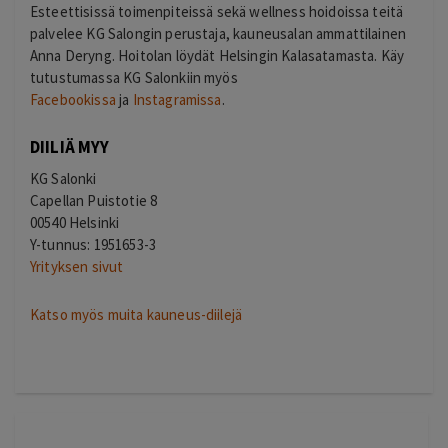
Esteettisissä toimenpiteissä sekä wellness hoidoissa teitä
palvelee KG Salongin perustaja, kauneusalan ammattilainen
Anna Deryng. Hoitolan löydät Helsingin Kalasatamasta. Käy
tutustumassa KG Salonkiin myös
Facebookissa
ja
Instagramissa
.
DIILIÄ MYY
KG Salonki
Capellan Puistotie 8
00540 Helsinki
Y-tunnus: 1951653-3
Yrityksen sivut
Katso myös muita kauneus-diilejä