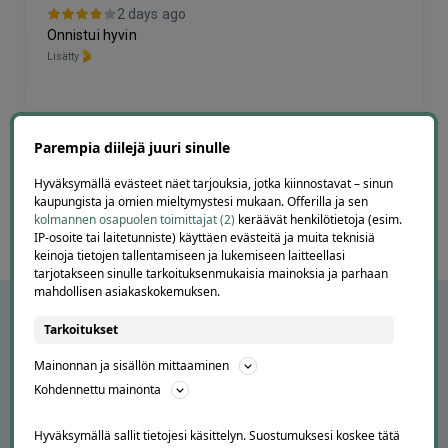
2 days ago
Onnistui hyvin
Lisätty
Page
Parempia diilejä juuri sinulle
6
6 / 60
of
Hyväksymällä evästeet näet tarjouksia, jotka kiinnostavat – sinun
60
kaupungista ja omien mieltymystesi mukaan. Offerilla ja sen
kolmannen osapuolen toimittajat (2)
keräävät henkilötietoja (esim.
IP-osoite tai laitetunniste) käyttäen evästeitä ja muita teknisiä
keinoja tietojen tallentamiseen ja lukemiseen laitteellasi
tarjotakseen sinulle tarkoituksenmukaisia mainoksia ja parhaan
mahdollisen asiakaskokemuksen.
Tarkoitukset
Mainonnan ja sisällön mittaaminen
Kohdennettu mainonta
Hyväksymällä sallit tietojesi käsittelyn. Suostumuksesi koskee tätä