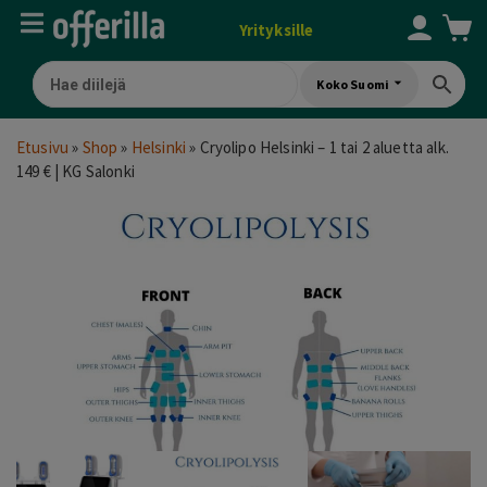
Yrityksille
Koko Suomi
Etusivu
»
Shop
»
Helsinki
»
Cryolipo Helsinki – 1 tai 2 aluetta alk.
149 € | KG Salonki