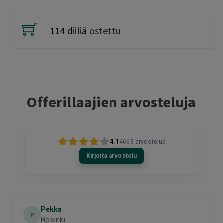
114 diiliä
ostettu
Offerillaajien arvosteluja
4.1
4663
arvostelua
Kirjoita arvostelu
Pekka
P
Helsinki