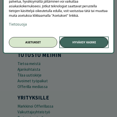
palvelua, hyväksymättä jättäminen voi vaikuttaa
asiakaskokemukseesi. Jotkut teknologiat saattavat perustella
tietojen käsittelyä oikeutetulla edulla, voit vastustaa tätä tai muuttaa
APUA JA NEUVOJA
muita asetuksia klikkaamalla "Asetukset" linkkiä.
Peruuta tilaus
Tietosuoja
Asiakaspalvelu
Kuinka Offerilla toimii
Usein kysytyt kysymykset
ASETUKSET
HYVÄKSY KAIKKI
Suosittele Offerillaa
TUTUSTU MEIHIN
Tietoa meistä
Ajankohtaista
Tilaa uutiskirje
Avoimet työpaikat
Offerilla mediassa
YRITYKSILLE
Markkinoi Offerillassa
Vaikuttajayhteistyö