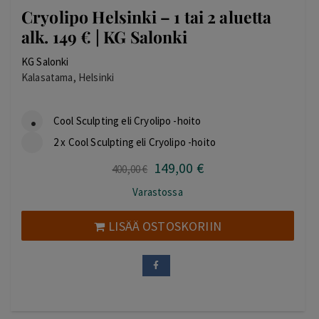
Cryolipo Helsinki – 1 tai 2 aluetta
alk. 149 € | KG Salonki
KG Salonki
Kalasatama, Helsinki
Cool Sculpting eli Cryolipo -hoito
2 x Cool Sculpting eli Cryolipo -hoito
149
,00
€
Alkuperäinen
Nykyinen
400
,00
€
hinta
hinta
Varastossa
oli:
on:
400,00 €.
149,00 €.
LISÄÄ OSTOSKORIIN