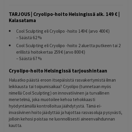
TARJOUS | Cryolipo-hoito Helsingissä alk. 149 € |
Kalasatama
Cool Sculpting eli Cryolipo -hoito 149 € (arvo 400 €)
– Säästä 62 %
Cool Sculpting eli Cryolipo -hoito
2 aluetta putkeen tai 2
erillistä hoitokertaa
259 € (arvo 800 €)
– Säästä 67 %
Cryolipo-hoito Helsingissä tarjoushintaan
Haluatko päästä eroon itsepäisistä rasvakertymistä ilman
leikkausta tai toipumisaikaa? Cryolipo (tunnetaan myös
nimellä Cool Sculpting) on innovatiivinen ja turvallinen
menetelmä, joka muotoilee kehoa tehokkaasti
hyödyntämällä kontrolloitua jäähdytystä. Tämä ei-
invasiivinen hoito jäädyttää ja hajottaa rasvasoluja pysyvästi,
jolloin kehosi poistaa ne luonnollisesti aineenvaihdunnan
kautta.