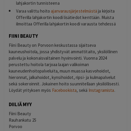
lahjakortin tunnisteena
Varaa valittu hoito
ajanvarausjärjestelmästä
ja kirjoita
Offerilla lahjakortin koodi lisätiedot kenttään. Muista
ilmoittaa Offerilla lahjakortin koodi varausta tehdessä
FIINI BEAUTY
Fiini Beauty on Porvoon keskustassa sijaitseva
kauneushoitola, jossa yhdistyvät ammattitaito, yksilöllinen
palvelu ja kokonaisvaltainen hyvinvointi.
Vuonna 2024
perustettu hoitola tarjoaa laajan valikoiman
kauneudenhoitopalveluita, muun muassa kasvohoidot,
hieronnat, jalkahoidot, kynsihoidot, ripsi- ja kulmapalvelut
sekä sokeroinnit. Jokainen hoito suunnitellaan yksilöllisesti.
Löydät yrityksen myös
Facebookista
, sekä
Instagramista
.
DIILIÄ MYY
Fiini Beauty
Rauhankatu 25
Porvoo