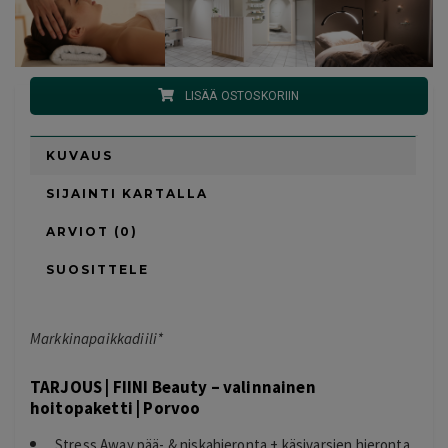
LISÄÄ OSTOSKORIIN
KUVAUS
SIJAINTI KARTALLA
ARVIOT (0)
SUOSITTELE
Markkinapaikkadiili*
TARJOUS | FIINI Beauty – valinnainen
hoitopaketti | Porvoo
Stress Away pää- & niskahieronta + käsivarsien hieronta