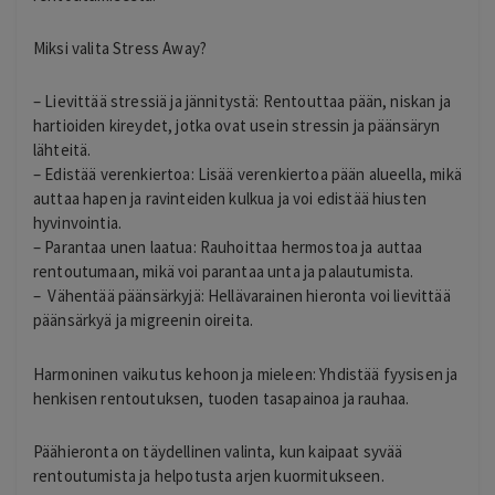
Miksi valita Stress Away?
– Lievittää stressiä ja jännitystä: Rentouttaa pään, niskan ja
hartioiden kireydet, jotka ovat usein stressin ja päänsäryn
lähteitä.
– Edistää verenkiertoa: Lisää verenkiertoa pään alueella, mikä
auttaa hapen ja ravinteiden kulkua ja voi edistää hiusten
hyvinvointia.
– Parantaa unen laatua: Rauhoittaa hermostoa ja auttaa
rentoutumaan, mikä voi parantaa unta ja palautumista.
– Vähentää päänsärkyjä: Hellävarainen hieronta voi lievittää
päänsärkyä ja migreenin oireita.
Harmoninen vaikutus kehoon ja mieleen: Yhdistää fyysisen ja
henkisen rentoutuksen, tuoden tasapainoa ja rauhaa.
Päähieronta on täydellinen valinta, kun kaipaat syvää
rentoutumista ja helpotusta arjen kuormitukseen.