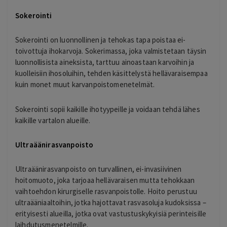
Sokerointi
Sokerointi on luonnollinen ja tehokas tapa poistaa ei-
toivottuja ihokarvoja. Sokerimassa, joka valmistetaan täysin
luonnollisista aineksista, tarttuu ainoastaan karvoihin ja
kuolleisiin ihosoluihin, tehden käsittelystä hellävaraisempaa
kuin monet muut karvanpoistomenetelmät.
Sokerointi sopii kaikille ihotyypeille ja voidaan tehdä lähes
kaikille vartalon alueille.
Ultraäänirasvanpoisto
Ultraäänirasvanpoisto on turvallinen, ei-invasiivinen
hoitomuoto, joka tarjoaa hellävaraisen mutta tehokkaan
vaihtoehdon kirurgiselle rasvanpoistolle. Hoito perustuu
ultraääniaaltoihin, jotka hajottavat rasvasoluja kudoksissa –
erityisesti alueilla, jotka ovat vastustuskykyisiä perinteisille
laihdutusmenetelmille.