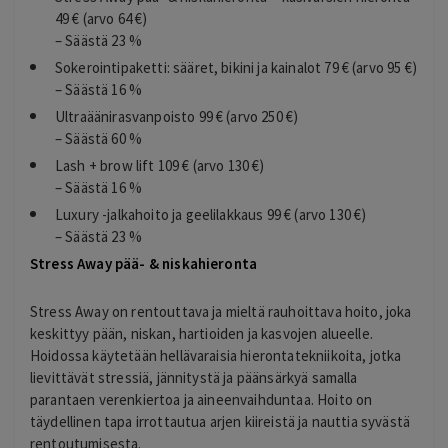
49 € (arvo 64 €)
– Säästä 23 %
Sokerointipaketti: sääret, bikini ja kainalot 79 € (arvo 95 €)
– Säästä 16 %
Ultraäänirasvanpoisto 99 € (arvo 250 €)
– Säästä 60 %
Lash + brow lift 109 € (arvo 130 €)
– Säästä 16 %
Luxury -jalkahoito ja geelilakkaus 99 € (arvo 130 €)
– Säästä 23 %
Stress Away pää- & niskahieronta
Stress Away on rentouttava ja mieltä rauhoittava hoito, joka
keskittyy pään, niskan, hartioiden ja kasvojen alueelle.
Hoidossa käytetään hellävaraisia hierontatekniikoita, jotka
lievittävät stressiä, jännitystä ja päänsärkyä samalla
parantaen verenkiertoa ja aineenvaihduntaa. Hoito on
täydellinen tapa irrottautua arjen kiireistä ja nauttia syvästä
rentoutumisesta.