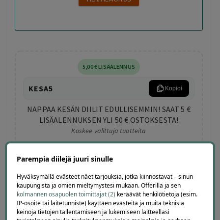
5
,00
€
LISÄALENNUS
KESA5
Kopioi
NAPPAA KESÄN DIILIT EDULLISEMMIN! SAAT 5 €
LISÄALENNUKSEN YLI 50 € OSTOKSESTA!
Koskee valittuja tuotteita
Minimitilaus:
50
,00
€
Vanhentuu:
1.9.2026 11:59 pm
Parempia diilejä juuri sinulle
Hyväksymällä evästeet näet tarjouksia, jotka kiinnostavat – sinun
kaupungista ja omien mieltymystesi mukaan. Offerilla ja sen
kolmannen osapuolen toimittajat (2)
keräävät henkilötietoja (esim.
IP-osoite tai laitetunniste) käyttäen evästeitä ja muita teknisiä
keinoja tietojen tallentamiseen ja lukemiseen laitteellasi