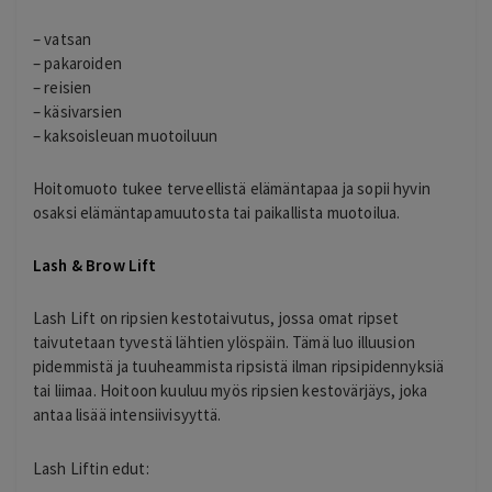
– vatsan
– pakaroiden
– reisien
– käsivarsien
– kaksoisleuan muotoiluun
Hoitomuoto tukee terveellistä elämäntapaa ja sopii hyvin
osaksi elämäntapamuutosta tai paikallista muotoilua.
Lash & Brow Lift
Lash Lift on ripsien kestotaivutus, jossa omat ripset
taivutetaan tyvestä lähtien ylöspäin. Tämä luo illuusion
pidemmistä ja tuuheammista ripsistä ilman ripsipidennyksiä
tai liimaa. Hoitoon kuuluu myös ripsien kestovärjäys, joka
antaa lisää intensiivisyyttä.
Lash Liftin edut: