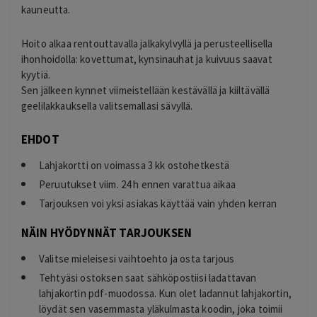
kauneutta.
Hoito alkaa rentouttavalla jalkakylvyllä ja perusteellisella
ihonhoidolla: kovettumat, kynsinauhat ja kuivuus saavat
kyytiä.
Sen jälkeen kynnet viimeistellään kestävällä ja kiiltävällä
geelilakkauksella valitsemallasi sävyllä.
EHDOT
Lahjakortti on voimassa 3 kk ostohetkestä
Peruutukset viim. 24 h ennen varattua aikaa
Tarjouksen voi yksi asiakas käyttää vain yhden kerran
NÄIN HYÖDYNNÄT TARJOUKSEN
Valitse mieleisesi vaihtoehto ja osta tarjous
Tehtyäsi ostoksen saat sähköpostiisi ladattavan
lahjakortin pdf-muodossa. Kun olet ladannut lahjakortin,
löydät sen vasemmasta yläkulmasta koodin, joka toimii