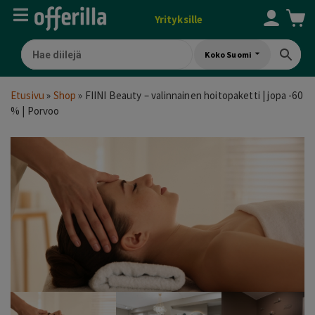
Yrityksille
Koko Suomi
Etusivu
»
Shop
»
FIINI Beauty – valinnainen hoitopaketti | jopa -60
% | Porvoo