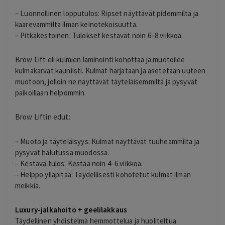
– Luonnollinen lopputulos: Ripset näyttävät pidemmiltä ja
kaarevammilta ilman keinotekoisuutta.
– Pitkäkestoinen: Tulokset kestävät noin 6–8 viikkoa.
Brow Lift eli kulmien laminointi kohottaa ja muotoilee
kulmakarvat kauniisti. Kulmat harjataan ja asetetaan uuteen
muotoon, jolloin ne näyttävät täyteläisemmiltä ja pysyvät
paikoillaan helpommin.
Brow Liftin edut:
– Muoto ja täyteläisyys: Kulmat näyttävät tuuheammilta ja
pysyvät halutussa muodossa.
– Kestävä tulos: Kestää noin 4–6 viikkoa.
– Helppo ylläpitää: Täydellisesti kohotetut kulmat ilman
meikkiä.
Luxury-jalkahoito + geelilakkaus
Täydellinen yhdistelmä hemmottelua ja huoliteltua