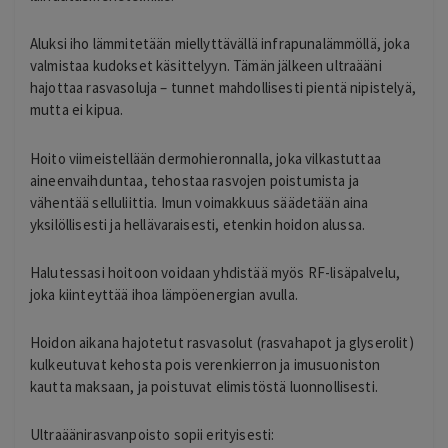
Aluksi iho lämmitetään miellyttävällä infrapunalämmöllä, joka
valmistaa kudokset käsittelyyn. Tämän jälkeen ultraääni
hajottaa rasvasoluja – tunnet mahdollisesti pientä nipistelyä,
mutta ei kipua.
Hoito viimeistellään dermohieronnalla, joka vilkastuttaa
aineenvaihduntaa, tehostaa rasvojen poistumista ja
vähentää selluliittia. Imun voimakkuus säädetään aina
yksilöllisesti ja hellävaraisesti, etenkin hoidon alussa.
Halutessasi hoitoon voidaan yhdistää myös RF-lisäpalvelu,
joka kiinteyttää ihoa lämpöenergian avulla.
Hoidon aikana hajotetut rasvasolut (rasvahapot ja glyserolit)
kulkeutuvat kehosta pois verenkierron ja imusuoniston
kautta maksaan, ja poistuvat elimistöstä luonnollisesti.
Ultraäänirasvanpoisto sopii erityisesti: