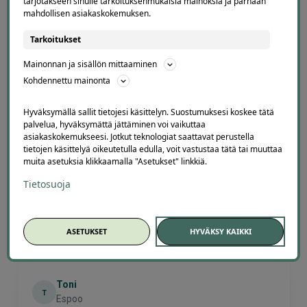
tarjotakseen sinulle tarkoituksenmukaisia mainoksia ja parhaan
mahdollisen asiakaskokemuksen.
5 diiliä
ostettu
Tarkoitukset
Mainonnan ja sisällön mittaaminen
Kohdennettu mainonta
Hyväksymällä sallit tietojesi käsittelyn. Suostumuksesi koskee tätä
palvelua, hyväksymättä jättäminen voi vaikuttaa
Offerillaajien arvosteluja
asiakaskokemukseesi. Jotkut teknologiat saattavat perustella
tietojen käsittelyä oikeutetulla edulla, voit vastustaa tätä tai muuttaa
muita asetuksia klikkaamalla "Asetukset" linkkiä.
Tietosuoja
4.1
4678
arvostelua
Kirjoita arvostelu
ASETUKSET
HYVÄKSY KAIKKI
Sonja Halonen