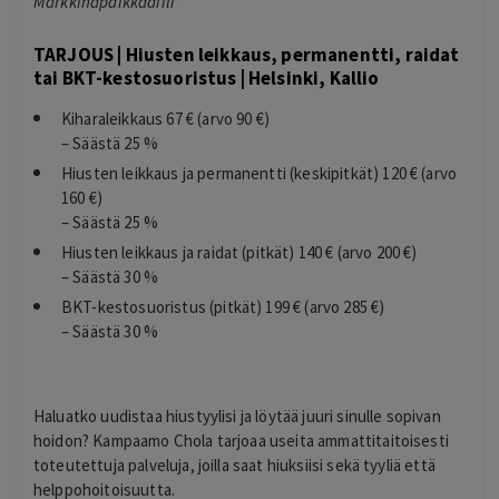
Markkinapaikkadiili*
TARJOUS | Hiusten leikkaus, permanentti, raidat
tai BKT-kestosuoristus | Helsinki, Kallio
Kiharaleikkaus 67 € (arvo 90 €)
– Säästä 25 %
Hiusten leikkaus ja permanentti (keskipitkät) 120 € (arvo
160 €)
– Säästä 25 %
Hiusten leikkaus ja raidat (pitkät) 140 € (arvo 200 €)
– Säästä 30 %
BKT-kestosuoristus (pitkät) 199 € (arvo 285 €)
– Säästä 30 %
Haluatko uudistaa hiustyylisi ja löytää juuri sinulle sopivan
hoidon? Kampaamo Chola tarjoaa useita ammattitaitoisesti
toteutettuja palveluja, joilla saat hiuksiisi sekä tyyliä että
helppohoitoisuutta.