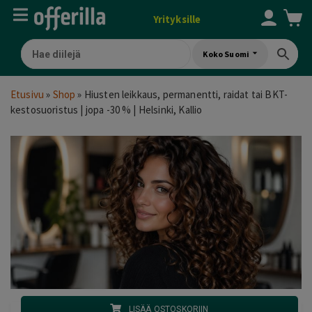
Yrityksille
Koko Suomi
Etusivu
»
Shop
»
Hiusten leikkaus, permanentti, raidat tai BKT-
kestosuoristus | jopa -30 % | Helsinki, Kallio
LISÄÄ OSTOSKORIIN