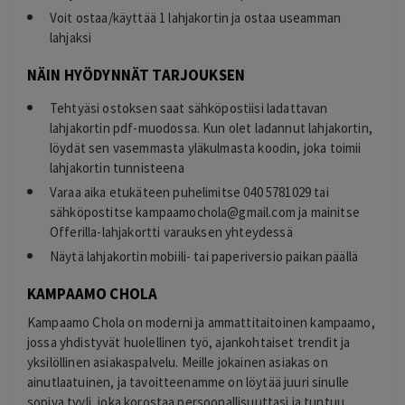
Voit ostaa/käyttää 1 lahjakortin ja ostaa useamman
lahjaksi
NÄIN HYÖDYNNÄT TARJOUKSEN
Tehtyäsi ostoksen saat sähköpostiisi ladattavan
lahjakortin pdf-muodossa. Kun olet ladannut lahjakortin,
löydät sen vasemmasta yläkulmasta koodin, joka toimii
lahjakortin tunnisteena
Varaa aika etukäteen puhelimitse 040 5781029 tai
sähköpostitse
kampaamochola@gmail.com
ja mainitse
Offerilla-lahjakortti varauksen yhteydessä
Näytä lahjakortin mobiili- tai paperiversio paikan päällä
KAMPAAMO CHOLA
Kampaamo Chola on moderni ja ammattitaitoinen kampaamo,
jossa yhdistyvät huolellinen työ, ajankohtaiset trendit ja
yksilöllinen asiakaspalvelu. Meille jokainen asiakas on
ainutlaatuinen, ja tavoitteenamme on löytää juuri sinulle
sopiva tyyli, joka korostaa persoonallisuuttasi ja tuntuu