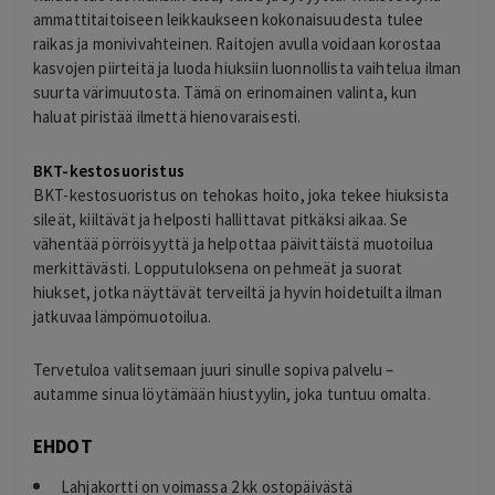
ammattitaitoiseen leikkaukseen kokonaisuudesta tulee
raikas ja monivivahteinen. Raitojen avulla voidaan korostaa
kasvojen piirteitä ja luoda hiuksiin luonnollista vaihtelua ilman
suurta värimuutosta. Tämä on erinomainen valinta, kun
haluat piristää ilmettä hienovaraisesti.
BKT-kestosuoristus
BKT-kestosuoristus on tehokas hoito, joka tekee hiuksista
sileät, kiiltävät ja helposti hallittavat pitkäksi aikaa. Se
vähentää pörröisyyttä ja helpottaa päivittäistä muotoilua
merkittävästi. Lopputuloksena on pehmeät ja suorat
hiukset, jotka näyttävät terveiltä ja hyvin hoidetuilta ilman
jatkuvaa lämpömuotoilua.
Tervetuloa valitsemaan juuri sinulle sopiva palvelu –
autamme sinua löytämään hiustyylin, joka tuntuu omalta.
EHDOT
Lahjakortti on voimassa 2 kk ostopäivästä