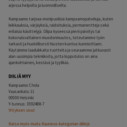
arjessa helpolta ja luonnolliselta.
Kampaamo tarjoaa monipuolisia kampaamopalveluja, kuten
leikkauksia, värjäyksiä, raidoituksia, permanentteja sekä
erilaisia käsittelyjä. Olipa kyseessä pieni päivitys tai
kokonaisvaltainen muodonmuutos, toteutamme työn
tarkasti ja huolellisesti hiusten kuntoa kunnioittaen.
Käytämme laadukkaita tuotteita ja seuraamme jatkuvasti
alan uusimpia tekniikoita, jotta lopputulos on aina
ajankohtainen, kestävä ja tyylikäs.
DIILIÄ MYY
Kampaamo Chola
Vaasankatu 11
00500 Helsinki
Y-tunnus: 3592488-7
Yrityksen sivut
Katso myös muita Kauneus-kategorian diilejä