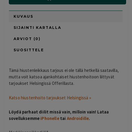
KUVAUS
SIJAINTI KARTALLA
ARVIOT (0)
SUOSITTELE
Tämä hiustenleikkaus tarjous ei ole tällä hetkellä saatavilla,
mutta voit katsoa ajankohtaiset hiustenhoitoon liittyvät
tarjoukset Helsingissä Offerillasta.
Katso hiustenhoito tarjoukset Helsingissä »
Löydä parhaat diilit missä vain, milloin vain! Lataa
sovelluksemme
iPhonelle
tai
Androidille
.