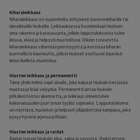
Kiharaleikkaus
Kiharaleikkaus on suunniteltu erityisesti luonnonkiharille tai
laineikkaille hiuksille. Leikkauksessa huomioidaan hiuksen
oma rakenne ja kasvusuunta, jolloin lopputuloksesta tulee
ilmava, elävä ja helposti muotoiltava. Oikein toteutettu
kiharaleikkaus vähentää pörröisyyttä ja korostaa kiharan
luonnollista kauneutta, jolloin hiukset asettuvat kauniisti
ilman liiallista muotoilua.
Hiusten leikkaus ja permanentti
Tämä yhdistelmä sopii sinulle, joka kaipaat hiuksiin kestävää
muotoa ja lisää volyymia. Permanentti antaa hiuksiin
pitkäkestoista rakennetta, ja leikkaus viimeistelee
kokonaisuuden juuri sinun tyyliisi sopivaksi. Lopputuloksena
on näyttävä, huoleton ja helposti ylläpidettävä kampaus, joka
pysyy hyvänä arjessa pitkään.
Hiusten leikkaus ja raidat
Raidat tuovat hiuksiin eloa, valoa ja syvyyttä. Yhdistettynä