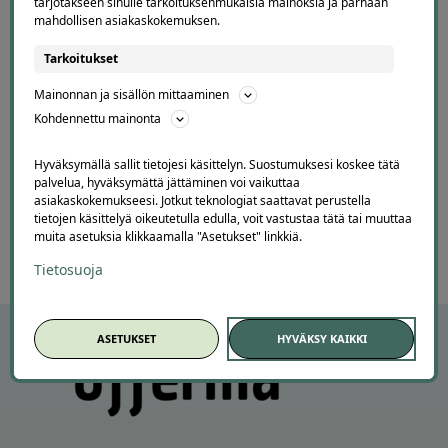
tarjotakseen sinulle tarkoituksenmukaisia mainoksia ja parhaan
J
Ylöjärvi
mahdollisen asiakaskokemuksen.
1 day ago
Helppo, vaivaton ja edullinen hinta
Tarkoitukset
Lisätty
Mainonnan ja sisällön mittaaminen
Kohdennettu mainonta
Page
Hyväksymällä sallit tietojesi käsittelyn. Suostumuksesi koskee tätä
3
3 / 60
palvelua, hyväksymättä jättäminen voi vaikuttaa
of
asiakaskokemukseesi. Jotkut teknologiat saattavat perustella
tietojen käsittelyä oikeutetulla edulla, voit vastustaa tätä tai muuttaa
60
muita asetuksia klikkaamalla "Asetukset" linkkiä.
Tietosuoja
ASETUKSET
HYVÄKSY KAIKKI