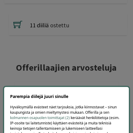
11 diiliä
ostettu
Offerillaajien arvosteluja
4.1
4663
arvostelua
Parempia diilejä juuri sinulle
Kirjoita arvostelu
Hyväksymällä evästeet näet tarjouksia, jotka kiinnostavat – sinun
kaupungista ja omien mieltymystesi mukaan. Offerilla ja sen
kolmannen osapuolen toimittajat (2)
keräävät henkilötietoja (esim.
IP-osoite tai laitetunniste) käyttäen evästeitä ja muita teknisiä
keinoja tietojen tallentamiseen ja lukemiseen laitteellasi
Jarkko