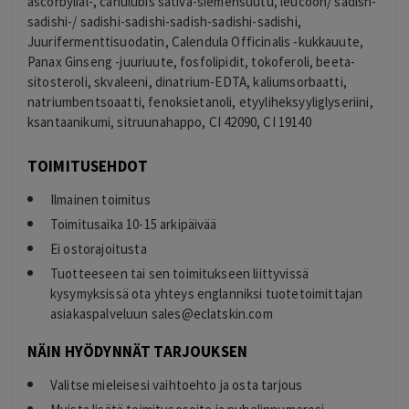
ascorbylial-, canulubis sativa-siemensuutu, leucoon/ sadish-
sadishi-/ sadishi-sadishi-sadish-sadishi-sadishi,
Juurifermenttisuodatin, Calendula Officinalis -kukkauute,
Panax Ginseng -juuriuute, fosfolipidit, tokoferoli, beeta-
sitosteroli, skvaleeni, dinatrium-EDTA, kaliumsorbaatti,
natriumbentsoaatti, fenoksietanoli, etyyliheksyyliglyseriini,
ksantaanikumi, sitruunahappo, CI 42090, CI 19140
TOIMITUSEHDOT
Ilmainen toimitus
Toimitusaika 10-15 arkipäivää
Ei ostorajoitusta
Tuotteeseen tai sen toimitukseen liittyvissä
kysymyksissä ota yhteys englanniksi tuotetoimittajan
asiakaspalveluun
sales@eclatskin.com
NÄIN HYÖDYNNÄT TARJOUKSEN
Valitse mieleisesi vaihtoehto ja osta tarjous