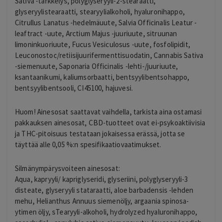
Sativa -tärkkelys, polyglyseryyli-2-stearaatti,
glyseryylistearaatti, stearyylialkoholi, hyaluronihappo,
Citrullus Lanatus -hedelmäuute, Salvia Officinalis Leatur -
leaftract -uute, Arctium Majus -juuriuute, sitruunan
limoninkuoriuute, Fucus Vesiculosus -uute, fosfolipidit,
Leuconostoc/retiisijuurifermenttisuodatin, Cannabis Sativa
-siemenuute, Saponaria Officinalis -lehti-/juuriuute,
ksantaanikumi, kaliumsorbaatti, bentsyylibentsohappo,
bentsyylibentsooli, CI45100, hajuvesi.
Huom! Ainesosat saattavat vaihdella, tarkista aina ostamasi
pakkauksen ainesosat, CBD-tuotteet ovat ei-psykoaktiivisia
ja THC-pitoisuus testataan jokaisessa erässä, jotta se
täyttää alle 0,05 %:n spesifikaatiovaatimukset.
Silmänympärysvoiteen ainesosat:
Aqua, kapryyli/ kapriglyseridi, glyseriini, polyglyseryyli-3
disteate, glyseryyli stataraatti, aloe barbadensis -lehden
mehu, Helianthus Annuus siemenöljy, argaania spinosa-
ytimen öljy, sTearyyli-alkoholi, hydrolyzed hyaluronihappo,