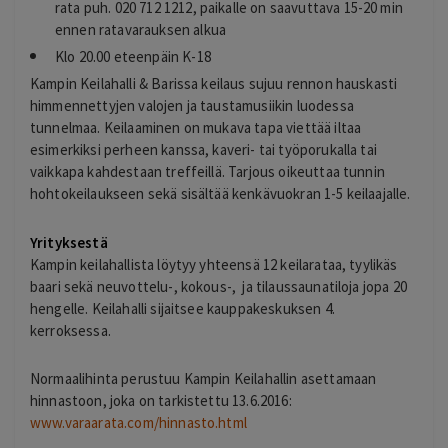
rata puh. 020 712 1212, paikalle on saavuttava 15-20 min
ennen ratavarauksen alkua
Klo 20.00 eteenpäin K-18
Kampin Keilahalli & Barissa keilaus sujuu rennon hauskasti
himmennettyjen valojen ja taustamusiikin luodessa
tunnelmaa. Keilaaminen on mukava tapa viettää iltaa
esimerkiksi perheen kanssa, kaveri- tai työporukalla tai
vaikkapa kahdestaan treffeillä. Tarjous oikeuttaa tunnin
hohtokeilaukseen sekä sisältää kenkävuokran 1-5 keilaajalle.
Yrityksestä
Kampin keilahallista löytyy yhteensä 12 keilarataa, tyylikäs
baari sekä neuvottelu-, kokous-, ja tilaussaunatiloja jopa 20
hengelle. Keilahalli sijaitsee kauppakeskuksen 4.
kerroksessa.
Normaalihinta perustuu Kampin Keilahallin asettamaan
hinnastoon, joka on tarkistettu 13.6.2016:
www.varaarata.com/hinnasto.html