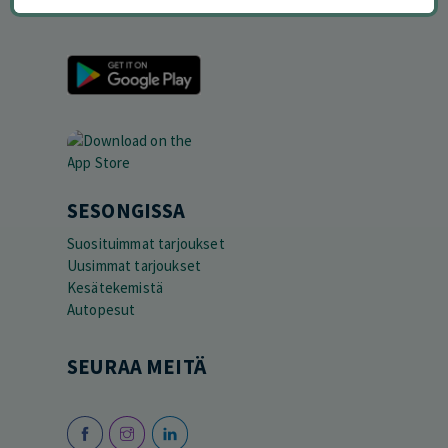
LATAA APPI
SESONGISSA
Suosituimmat tarjoukset
Uusimmat tarjoukset
Kesätekemistä
Autopesut
SEURAA MEITÄ