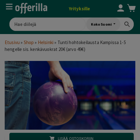
Yrityksille
Koko Suomi
Etusivu
»
Shop
»
Helsinki
»
Tunti hohtokeilausta Kampissa 1-5
hengelle sis. kenkävuokrat 20€ (arvo 49€)
LISÄÄ OSTOSKORIIN