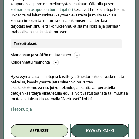
kaupungista ja omien mieltymystesi mukaan. Offerilla ja sen
Peruuta tilaus
kolmannen osapuolen toimittajat (2)
keräävät henkilötietoja (esim.
IP-osoite tai laitetunniste) käyttäen evästeitä ja muita teknisiä
Asiakaspalvelu
keinoja tietojen tallentamiseen ja lukemiseen laitteellasi
Kuinka Offerilla toimii
tarjotakseen sinulle tarkoituksenmukaisia mainoksia ja parhaan
Usein kysytyt kysymykset
mahdollisen asiakaskokemuksen.
Suosittele Offerillaa
Tarkoitukset
TUTUSTU MEIHIN
Mainonnan ja sisällön mittaaminen
Tietoa meistä
Kohdennettu mainonta
Ajankohtaista
Tilaa uutiskirje
Hyväksymällä sallit tietojesi käsittelyn. Suostumuksesi koskee tätä
Avoimet työpaikat
palvelua, hyväksymättä jättäminen voi vaikuttaa
Offerilla mediassa
asiakaskokemukseesi. Jotkut teknologiat saattavat perustella
tietojen käsittelyä oikeutetulla edulla, voit vastustaa tätä tai muuttaa
YRITYKSILLE
muita asetuksia klikkaamalla "Asetukset" linkkiä.
Tietosuoja
Markkinoi Offerillassa
Vaikuttajayhteistyö
Partneriportaali
ASETUKSET
HYVÄKSY KAIKKI