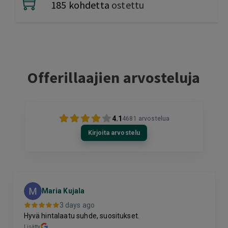
185 kohdetta
ostettu
Offerillaajien arvosteluja
4.1
4681
arvostelua
Kirjoita arvostelu
Maria Kujala
3 days ago
Hyvä hintalaatu suhde, suositukset.
Lisätty