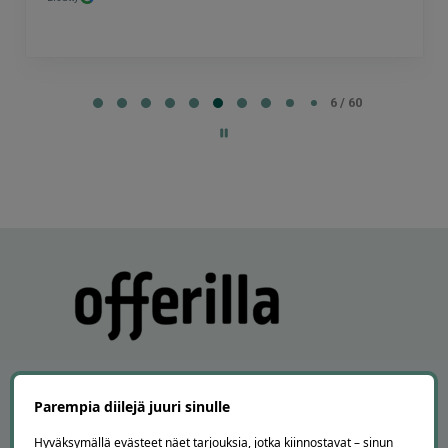
Page
6
6 / 60
of
60
Parempia diilejä juuri sinulle
APUA JA NEUVOJA
Hyväksymällä evästeet näet tarjouksia, jotka kiinnostavat – sinun