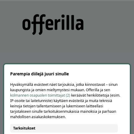
APUA JA NEUVOJA
Parempia diilejä juuri sinulle
Peruuta tilaus
Asiakaspalvelu
Hyväksymällä evästeet näet tarjouksia, jotka kiinnostavat – sinun
Kuinka Offerilla toimii
kaupungista ja omien mieltymystesi mukaan. Offerilla ja sen
Usein kysytyt kysymykset
kolmannen osapuolen toimittajat (2)
keräävät henkilötietoja (esim.
IP-osoite tai laitetunniste) käyttäen evästeitä ja muita teknisiä
Suosittele Offerillaa
keinoja tietojen tallentamiseen ja lukemiseen laitteellasi
tarjotakseen sinulle tarkoituksenmukaisia mainoksia ja parhaan
TUTUSTU MEIHIN
mahdollisen asiakaskokemuksen.
Tietoa meistä
Tarkoitukset
Ajankohtaista