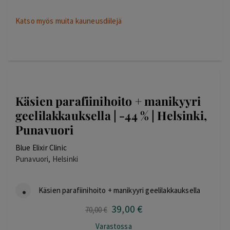
Katso myös muita kauneusdiilejä
Käsien parafiinihoito + manikyyri
geelilakkauksella | -44 % | Helsinki,
Punavuori
Blue Elixir Clinic
Punavuori, Helsinki
Käsien parafiinihoito + manikyyri geelilakkauksella
39
,00
€
Alkuperäinen
Nykyinen
70
,00
€
hinta
hinta
Varastossa