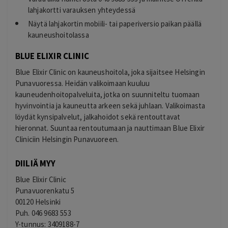
lahjakortti varauksen yhteydessä
Näytä lahjakortin mobiili- tai paperiversio paikan päällä
kauneushoitolassa
BLUE ELIXIR CLINIC
Blue Elixir Clinic on kauneushoitola, joka sijaitsee Helsingin
Punavuoressa. Heidän valikoimaan kuuluu
kauneudenhoitopalveluita, jotka on suunniteltu tuomaan
hyvinvointia ja kauneutta arkeen sekä juhlaan. Valikoimasta
löydät kynsipalvelut, jalkahoidot sekä rentouttavat
hieronnat. Suuntaa rentoutumaan ja nauttimaan Blue Elixir
Cliniciin Helsingin Punavuoreen.
DIILIÄ MYY
Blue Elixir Clinic
Punavuorenkatu 5
00120 Helsinki
Puh. 046 9683 553
Y-tunnus: 3409188-7