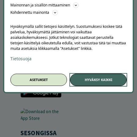
Tilaa uutiskirje
Mainonnan ja sisällön mittaaminen
Avoimet työpaikat
Kohdennettu mainonta
Offerilla mediassa
Hyväksymällä sallit tietojesi käsittelyn. Suostumuksesi koskee tätä
YRITYKSILLE
palvelua, hyväksymättä jättäminen voi vaikuttaa
asiakaskokemukseesi. Jotkut teknologiat saattavat perustella
Markkinoi Offerillassa
tietojen käsittelyä oikeutetulla edulla, voit vastustaa tätä tai muuttaa
Vaikuttajayhteistyö
muita asetuksia klikkaamalla "Asetukset" linkkiä.
Partneriportaali
Tietosuoja
LATAA APPI
ASETUKSET
HYVÄKSY KAIKKI
SESONGISSA