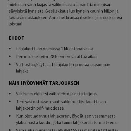
mieluisan värin laajasta valikoimasta ja nauttia mieluisan
sävyisistä kynsistä. Geelilakkaus luo kynsiin kauniin kiillon ja
kestävän lakkauksen. Anna hetki aikaa itsellesi ja anna käsiesi
loistaa!
EHDOT
Lahjakortti on voimassa 2 kk ostopäivästä
Peruutukset viim. 48 h ennen varattua aikaa
Voit ostaa/käyttää 1 lahjakortin ja ostaa useamman
lahjaksi
NÄIN HYÖDYNNÄT TARJOUKSEN
Valitse mieleisesi vaihtoehto ja osta tarjous
Tehtyäsi ostoksen saat sähköpostiisi ladattavan
lahjakortin pdf-muodossa
Kun olet ladannut lahjakortin, löydät sen vasemmasta
yläkulmasta koodin, joka toimii lahjakortin tunnisteena.
Varaa aika numerosta 046 9683 553 ja mainitse Offerilla-