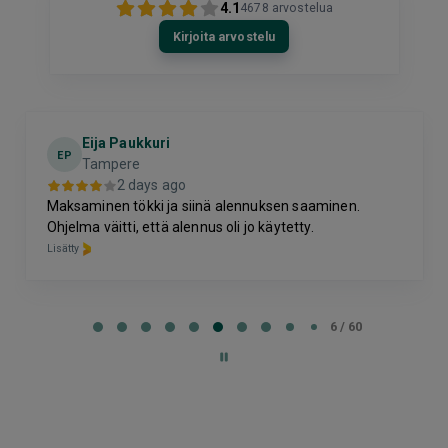
4.1
4678
arvostelua
Kirjoita arvostelu
Eija Paukkuri
EP
Tampere
2 days ago
Maksaminen tökki ja siinä alennuksen saaminen.
Ohjelma väitti, että alennus oli jo käytetty.
Lisätty
Page
6
6 / 60
of
60