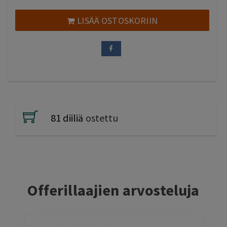
oli:
on:
70,00 €.
39,00 €.
LISÄÄ OSTOSKORIIN
81 diiliä
ostettu
Offerillaajien arvosteluja