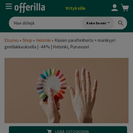
Yrityksille
Koko Suomi
Etusivu
»
Shop
»
Helsinki
»
Käsien parafiinihoito + manikyyri
geelilakkauksella | -44 % | Helsinki, Punavuori
LISÄÄ OSTOSKORIIN