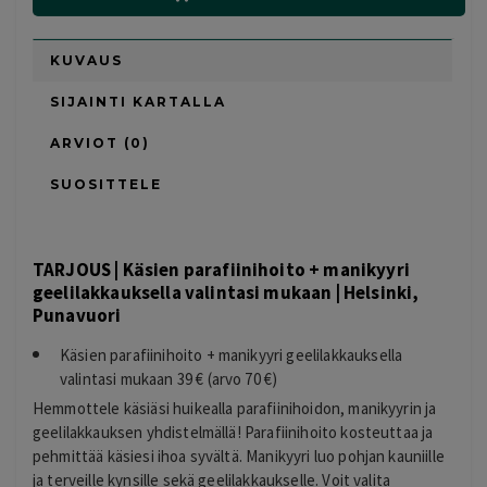
KUVAUS
SIJAINTI KARTALLA
ARVIOT (0)
SUOSITTELE
TARJOUS | Käsien parafiinihoito + manikyyri
geelilakkauksella valintasi mukaan | Helsinki,
Punavuori
Käsien parafiinihoito + manikyyri geelilakkauksella
valintasi mukaan 39 € (arvo 70 €)
Hemmottele käsiäsi huikealla parafiinihoidon, manikyyrin ja
geelilakkauksen yhdistelmällä! Parafiinihoito kosteuttaa ja
pehmittää käsiesi ihoa syvältä. Manikyyri luo pohjan kauniille
ja terveille kynsille sekä geelilakkaukselle. Voit valita