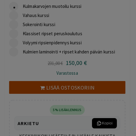
Kulmakarvojen muotoilu kurssi
Vahaus kurssi
Sokerointi kurssi
Klassiset ripset peruskoulutus
Volyymi ripsienpidennys kurssi
Kulmien laminointi + ripset kahden päivän kurssi
150
,00
€
Alkuperäinen
Nykyinen
231
,00
€
hinta
hinta
Varastossa
oli:
on:
231,00 €.
150,00 €.
LISÄÄ OSTOSKORIIN
5% LISÄALENNUS
ARKIETU
Kopioi