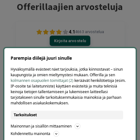
Offerillaajien arvosteluja
4.1
4663
arvostelua
Kirjoita arvostelu
Parempia diilejä juuri sinulle
Hyväksymällä evästeet näet tarjouksia, jotka kiinnostavat – sinun
Jarkko
kaupungista ja omien mieltymystesi mukaan. Offerilla ja sen
J
kolmannen osapuolen toimittajat (2)
keräävät henkilötietoja (esim.
Ylöjärvi
IP-osoite tai laitetunniste) käyttäen evästeitä ja muita teknisiä
1 day ago
keinoja tietojen tallentamiseen ja lukemiseen laitteellasi
Helppo, vaivaton ja edullinen hinta
tarjotakseen sinulle tarkoituksenmukaisia mainoksia ja parhaan
Lisätty
mahdollisen asiakaskokemuksen.
Tarkoitukset
Page
Mainonnan ja sisällön mittaaminen
3
3 / 60
Kohdennettu mainonta
of