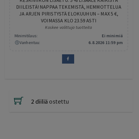
KESKIVIIKON LISÄETU: 5 % LISÄALE KAIKISTA
DIILEISTÄ! NAPPAA TEKEMISTÄ, HEMMOTTELUA
JA ARJEN PIRISTYSTÄ ELOKUUHUN – MAX 5 €,
VOIMASSA KLO 23.59 ASTI
Koskee valittuja tuotteita
Minimitilaus:
Ei minimiä
Vanhentuu:
6.8.2026 11:59 pm
2 diiliä
ostettu