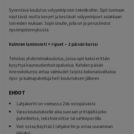
Syventävä koulutus volyymiripsien tekniikoihin. Opit luomaan
näyttävät mutta kevyet ja kestävät volyymiripset asiakkaan
toiveiden mukaan. Sopii sinulle, jolla on jo perustiedot
ripsienpidennyksistä.
Kulmien laminointi + ripset – 2 päivän kurssi
Tehokas yhdistelmäkoulutus, jossa opit kaksi erittäin
kysyttyä kauneudenhoitopalvelua. Kahden päivän
intensiivikurssi antaa valmiudet tarjota kokonaisvaltaisia
ripsi- ja kulmapalveluja heti koulutuksen jälkeen.
EHDOT
Lahjakortti on voimassa 2 kk ostopäivästä
Varaa koulutukselle aika suoraan yrittäjältä joko
puhelimitse, tekstiviestitse tai sähköpostilla
Voit ostaa/käyttää 1 lahjakortin ja ostaa useamman
lahjaksi