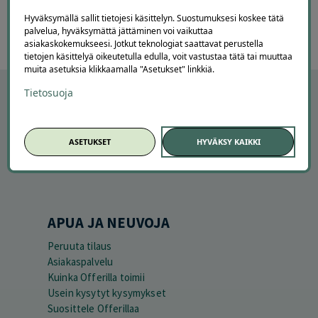
60
Hyväksymällä sallit tietojesi käsittelyn. Suostumuksesi koskee tätä
palvelua, hyväksymättä jättäminen voi vaikuttaa
asiakaskokemukseesi. Jotkut teknologiat saattavat perustella
tietojen käsittelyä oikeutetulla edulla, voit vastustaa tätä tai muuttaa
muita asetuksia klikkaamalla "Asetukset" linkkiä.
Tietosuoja
ASETUKSET
HYVÄKSY KAIKKI
APUA JA NEUVOJA
Peruuta tilaus
Asiakaspalvelu
Kuinka Offerilla toimii
Usein kysytyt kysymykset
Suosittele Offerillaa