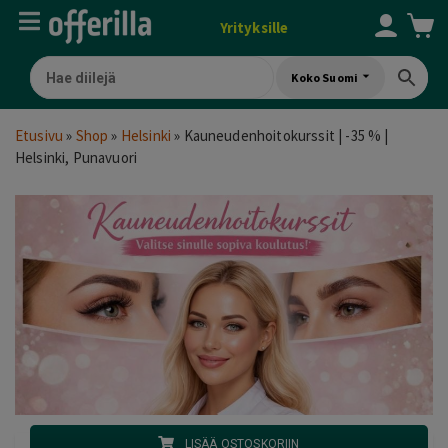
Yrityksille
Koko Suomi
Etusivu
»
Shop
»
Helsinki
»
Kauneudenhoitokurssit | -35 % |
Helsinki, Punavuori
LISÄÄ OSTOSKORIIN