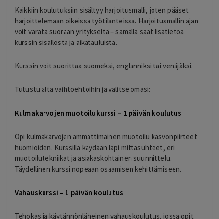
Kaikkiin koulutuksiin sisältyy harjoitusmalli, joten pääset
harjoittelemaan oikeissa työtilanteissa. Harjoitusmallin ajan
voit varata suoraan yritykseltä – samalla saat lisätietoa
kurssin sisällöstä ja aikatauluista.
Kurssin voit suorittaa suomeksi, englanniksi tai venäjäksi.
Tutustu alta vaihtoehtoihin ja valitse omasi:
Kulmakarvojen muotoilukurssi – 1 päivän koulutus
Opi kulmakarvojen ammattimainen muotoilu kasvonpiirteet
huomioiden. Kurssilla käydään läpi mittasuhteet, eri
muotoilutekniikat ja asiakaskohtainen suunnittelu.
Täydellinen kurssi nopeaan osaamisen kehittämiseen.
Vahauskurssi – 1 päivän koulutus
Tehokas ja käytännönläheinen vahauskoulutus, jossa opit