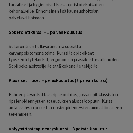
turvalliset ja hygieeniset karvanpoistotekniikat eri
kehonalueille. Erinomainen lisä kauneushoitolan
palveluvalikoimaan.
Sokerointikurssi – 1 päivän koulutus
Sokerointi on hellävarainen ja suosittu
karvanpoistomenetelmä. Kurssilla opit oikeat
työskentelytekniikat, ergonomian ja asiakasturvallisuuden.
Sopii sekä aloittelijoille että kokeneille tekijöille.
Klassiset ripset – peruskoulutus (2 päivän kurssi)
Kahden päivän kattava ripsikoulutus, jossa opit klassisten
ripsienpidennysten toteutuksen alusta loppuun. Kurssi
antaa vahvan perustan ripsienpidennysten ammattimaiseen
tekemiseen.
Volyymiripsienpidennyskurssi – 3 päivän koulutus