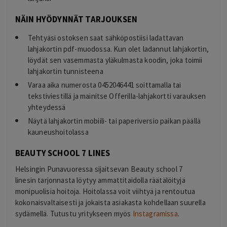
NÄIN HYÖDYNNÄT TARJOUKSEN
Tehtyäsi ostoksen saat sähköpostiisi ladattavan
lahjakortin pdf-muodossa. Kun olet ladannut lahjakortin,
löydät sen vasemmasta yläkulmasta koodin, joka toimii
lahjakortin tunnisteena
Varaa aika numerosta 0452046441 soittamalla tai
tekstiviestillä ja mainitse Offerilla-lahjakortti varauksen
yhteydessä
Näytä lahjakortin mobiili- tai paperiversio paikan päällä
kauneushoitolassa
BEAUTY SCHOOL 7 LINES
Helsingin Punavuoressa sijaitsevan
Beauty school 7
linesin
tarjonnasta löytyy ammattitaidolla räätälöityjä
monipuolisia hoitoja. Hoitolassa voit viihtyä ja rentoutua
kokonaisvaltaisesti ja jokaista asiakasta kohdellaan suurella
sydämellä. Tutustu yritykseen myös
Instagramissa
.