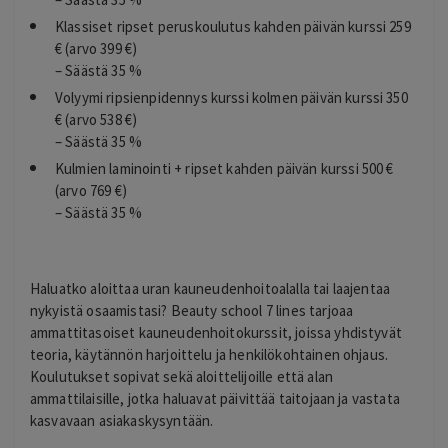
Klassiset ripset peruskoulutus kahden päivän kurssi 259
€ (arvo 399 €)
– Säästä 35 %
Volyymi ripsienpidennys kurssi kolmen päivän kurssi 350
€ (arvo 538 €)
– Säästä 35 %
Kulmien laminointi + ripset kahden päivän kurssi 500 €
(arvo 769 €)
– Säästä 35 %
Haluatko aloittaa uran kauneudenhoitoalalla tai laajentaa
nykyistä osaamistasi?
Beauty school 7 lines
tarjoaa
ammattitasoiset kauneudenhoitokurssit, joissa yhdistyvät
teoria, käytännön harjoittelu ja henkilökohtainen ohjaus.
Koulutukset sopivat sekä aloittelijoille että alan
ammattilaisille, jotka haluavat päivittää taitojaan ja vastata
kasvavaan asiakaskysyntään.