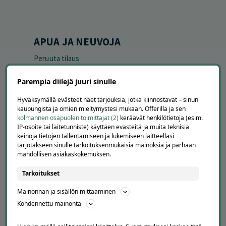
APUA JA NEUVOJA
Peruuta tilaus
Asiakaspalvelu
Kuinka Offerilla toimii
Parempia diilejä juuri sinulle
Usein kysytyt kysymykset
Hyväksymällä evästeet näet tarjouksia, jotka kiinnostavat – sinun
Suosittele Offerillaa
kaupungista ja omien mieltymystesi mukaan. Offerilla ja sen
kolmannen osapuolen toimittajat (2)
keräävät henkilötietoja (esim.
TUTUSTU MEIHIN
IP-osoite tai laitetunniste) käyttäen evästeitä ja muita teknisiä
keinoja tietojen tallentamiseen ja lukemiseen laitteellasi
Tietoa meistä
tarjotakseen sinulle tarkoituksenmukaisia mainoksia ja parhaan
Ajankohtaista
mahdollisen asiakaskokemuksen.
Tilaa uutiskirje
Tarkoitukset
Avoimet työpaikat
Offerilla mediassa
Mainonnan ja sisällön mittaaminen
Kohdennettu mainonta
YRITYKSILLE
Markkinoi Offerillassa