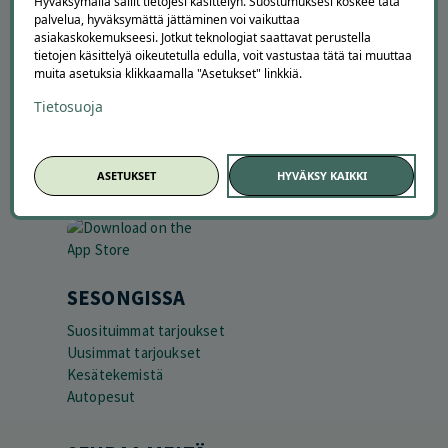
Hyväksymällä sallit tietojesi käsittelyn. Suostumuksesi koskee tätä
Vaikuttajayhteistyö
palvelua, hyväksymättä jättäminen voi vaikuttaa
Partneriportaali
asiakaskokemukseesi. Jotkut teknologiat saattavat perustella
tietojen käsittelyä oikeutetulla edulla, voit vastustaa tätä tai muuttaa
muita asetuksia klikkaamalla "Asetukset" linkkiä.
LATAA APPI
Tietosuoja
ASETUKSET
HYVÄKSY KAIKKI
SESONGISSA
Suosituimmat tarjoukset
Uusimmat tarjoukset
Kesätekemistä
Autopesut