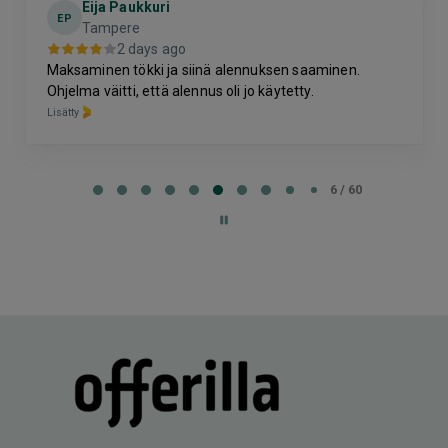
Eija Paukkuri
EP
Tampere
2 days ago
Maksaminen tökki ja siinä alennuksen saaminen.
Ohjelma väitti, että alennus oli jo käytetty.
Lisätty
Page
6
6 / 60
of
60