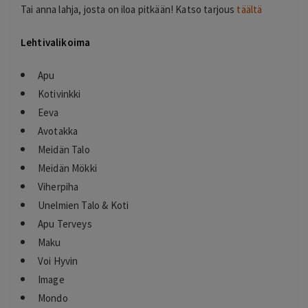
Tai anna lahja, josta on iloa pitkään! Katso tarjous
täältä
Lehtivalikoima
Apu
Kotivinkki
Eeva
Avotakka
Meidän Talo
Meidän Mökki
Viherpiha
Unelmien Talo & Koti
Apu Terveys
Maku
Voi Hyvin
Image
Mondo