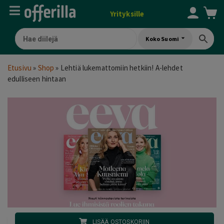
Yrityksille
Koko Suomi
Etusivu
»
Shop
»
Lehtiä lukemattomiin hetkiin! A-lehdet
edulliseen hintaan
LISÄÄ OSTOSKORIIN