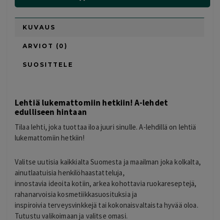
KUVAUS
ARVIOT (0)
SUOSITTELE
Lehtiä lukemattomiin hetkiin! A-lehdet
edulliseen hintaan
Tilaa lehti, joka tuottaa iloa juuri sinulle. A-lehdillä on lehtiä
lukemattomiin hetkiin!
Valitse uutisia kaikkialta Suomesta ja maailman joka kolkalta,
ainutlaatuisia henkilöhaastatteluja,
innostavia ideoita kotiin, arkea kohottavia ruokareseptejä,
rahanarvoisia kosmetiikkasuosituksia ja
inspiroivia terveysvinkkejä tai kokonaisvaltaista hyvää oloa.
Tutustu valikoimaan ja valitse omasi.