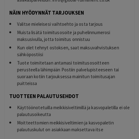
NÄIN HYÖDYNNÄT TARJOUKSEN
Valitse mieleisesi vaihtoehto ja osta tarjous
Muista lisätä toimitusosoite ja puhelinnumerosi
maksusivulla, jotta toimitus onnistuu
Kun olet tehnyt ostoksen, saat maksuvahvistuksen
sähköpostiisi
Tuote toimitetaan antamasi toimitusosoitteen
perusteella lähimpään Postiin palvelupisteeseen tai
suoraan kotiin tarjouksessa mainitun toimitusajan
puitteissa
TUOTTEEN PALAUTUSEHDOT
Käyttöönotetuilla meikkisiveltimillä ja kasvopaletilla ei ole
palautusoikeutta
Moitteettomien meikkisiveltimien ja kasvopaletin
palautuskulut on asiakkaan maksettava itse