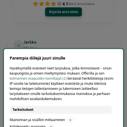
4.1
4663
arvostelua
Kirjoita arvostelu
Jarkko
J
Ylöjärvi
1 day ago
Parempia diilejä juuri sinulle
Helppo, vaivaton ja edullinen hinta
Lisätty
Hyväksymällä evästeet näet tarjouksia, jotka kiinnostavat – sinun
kaupungista ja omien mieltymystesi mukaan. Offerilla ja sen
kolmannen osapuolen toimittajat (2)
keräävät henkilötietoja (esim.
IP-osoite tai laitetunniste) käyttäen evästeitä ja muita teknisiä
Page
keinoja tietojen tallentamiseen ja lukemiseen laitteellasi
3
tarjotakseen sinulle tarkoituksenmukaisia mainoksia ja parhaan
3 / 60
mahdollisen asiakaskokemuksen.
of
60
Tarkoitukset
Mainonnan ja sisällön mittaaminen
Kohdennettu mainonta