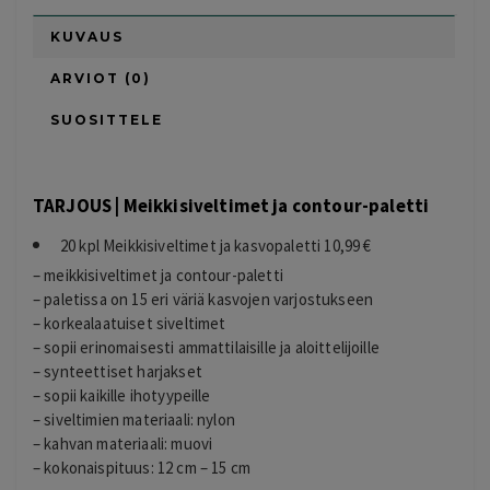
KUVAUS
ARVIOT (0)
SUOSITTELE
TARJOUS | Meikkisiveltimet ja contour-paletti
20 kpl Meikkisiveltimet ja kasvopaletti 10,99 €
– meikkisiveltimet ja contour-paletti
– paletissa on 15 eri väriä kasvojen varjostukseen
– korkealaatuiset siveltimet
– sopii erinomaisesti ammattilaisille ja aloittelijoille
– synteettiset harjakset
– sopii kaikille ihotyypeille
– siveltimien materiaali: nylon
– kahvan materiaali: muovi
– kokonaispituus: 12 cm – 15 cm