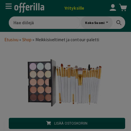
Yrityksille
Koko Suomi
Etusivu
»
Shop
»
Meikkisiveltimet ja contour-paletti
LISÄÄ OSTOSKORIIN