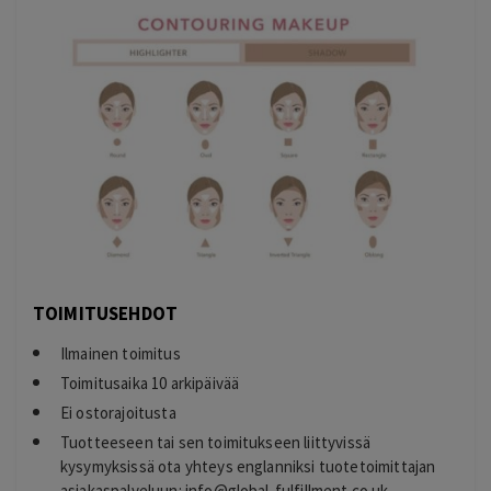
TOIMITUSEHDOT
Ilmainen toimitus
Toimitusaika 10 arkipäivää
Ei ostorajoitusta
Tuotteeseen tai sen toimitukseen liittyvissä
kysymyksissä ota yhteys englanniksi tuotetoimittajan
asiakaspalveluun:
info@global-fulfillment.co.uk