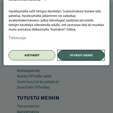
Hyväksymällä sallit tietojesi käsittelyn. Suostumuksesi koskee tätä
palvelua, hyväksymättä jättäminen voi vaikuttaa
asiakaskokemukseesi. Jotkut teknologiat saattavat perustella
tietojen käsittelyä oikeutetulla edulla, voit vastustaa tätä tai muuttaa
muita asetuksia klikkaamalla "Asetukset" linkkiä.
Tietosuoja
ASETUKSET
HYVÄKSY KAIKKI
APUA JA NEUVOJA
Peruuta tilaus
Asiakaspalvelu
Kuinka Offerilla toimii
Usein kysytyt kysymykset
Suosittele Offerillaa
TUTUSTU MEIHIN
Tietoa meistä
Ajankohtaista