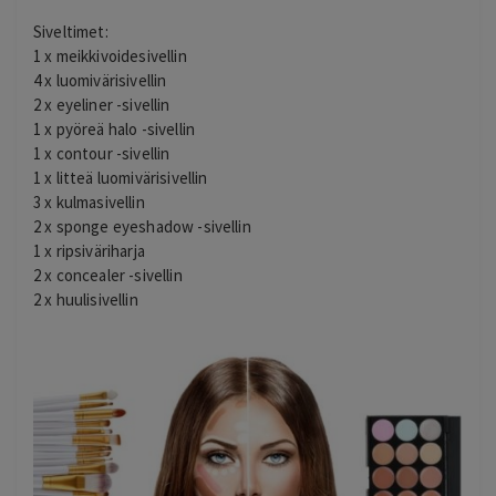
Siveltimet:
1 x meikkivoidesivellin
4 x luomivärisivellin
2 x eyeliner -sivellin
1 x pyöreä halo -sivellin
1 x contour -sivellin
1 x litteä luomivärisivellin
3 x kulmasivellin
2 x sponge eyeshadow -sivellin
1 x ripsiväriharja
2 x concealer -sivellin
2 x huulisivellin