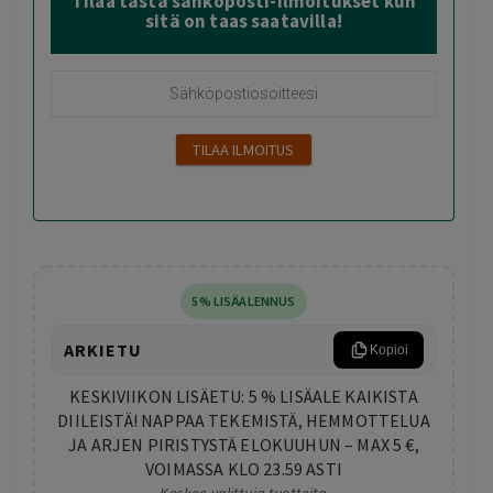
Tilaa tästä sähköposti-ilmoitukset kun
sitä on taas saatavilla!
5% LISÄALENNUS
ARKIETU
Kopioi
KESKIVIIKON LISÄETU: 5 % LISÄALE KAIKISTA
DIILEISTÄ! NAPPAA TEKEMISTÄ, HEMMOTTELUA
JA ARJEN PIRISTYSTÄ ELOKUUHUN – MAX 5 €,
VOIMASSA KLO 23.59 ASTI
Koskee valittuja tuotteita