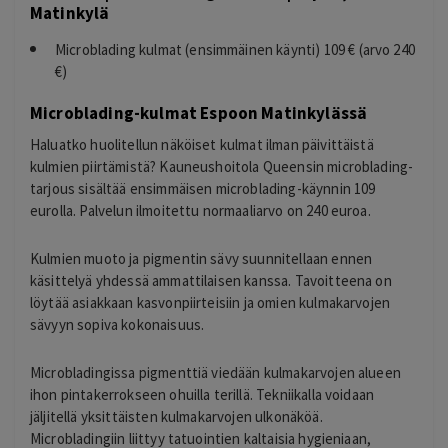
Matinkylä
Microblading kulmat (ensimmäinen käynti) 109 € (arvo 240
€)
Microblading-kulmat Espoon Matinkylässä
Haluatko huolitellun näköiset kulmat ilman päivittäistä
kulmien piirtämistä? Kauneushoitola Queensin microblading-
tarjous sisältää ensimmäisen microblading-käynnin 109
eurolla. Palvelun ilmoitettu normaaliarvo on 240 euroa.
Kulmien muoto ja pigmentin sävy suunnitellaan ennen
käsittelyä yhdessä ammattilaisen kanssa. Tavoitteena on
löytää asiakkaan kasvonpiirteisiin ja omien kulmakarvojen
sävyyn sopiva kokonaisuus.
Microbladingissa pigmenttiä viedään kulmakarvojen alueen
ihon pintakerrokseen ohuilla terillä. Tekniikalla voidaan
jäljitellä yksittäisten kulmakarvojen ulkonäköä.
Microbladingiin liittyy tatuointien kaltaisia hygieniaan,