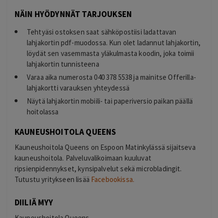
NÄIN HYÖDYNNÄT TARJOUKSEN
Tehtyäsi ostoksen saat sähköpostiisi ladattavan
lahjakortin pdf-muodossa. Kun olet ladannut lahjakortin,
löydät sen vasemmasta yläkulmasta koodin, joka toimii
lahjakortin tunnisteena
Varaa aika numerosta 040 378 5538 ja mainitse Offerilla-
lahjakortti varauksen yhteydessä
Näytä lahjakortin mobiili- tai paperiversio paikan päällä
hoitolassa
KAUNEUSHOITOLA QUEENS
Kauneushoitola Queens on Espoon Matinkylässä sijaitseva
kauneushoitola. Palveluvalikoimaan kuuluvat
ripsienpidennykset, kynsipalvelut sekä microbladingit.
Tutustu yritykseen lisää
Facebookissa.
DIILIÄ MYY
Kauneushoitola Queens