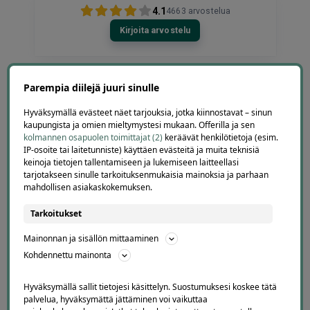
4.1
4663
arvostelua
Kirjoita arvostelu
Parempia diilejä juuri sinulle
Jarkko
Hyväksymällä evästeet näet tarjouksia, jotka kiinnostavat – sinun
J
Ylöjärvi
kaupungista ja omien mieltymystesi mukaan. Offerilla ja sen
1 day ago
kolmannen osapuolen toimittajat (2)
keräävät henkilötietoja (esim.
Helppo, vaivaton ja edullinen hinta
IP-osoite tai laitetunniste) käyttäen evästeitä ja muita teknisiä
keinoja tietojen tallentamiseen ja lukemiseen laitteellasi
Lisätty
tarjotakseen sinulle tarkoituksenmukaisia mainoksia ja parhaan
mahdollisen asiakaskokemuksen.
Tarkoitukset
Page
4
4 / 60
Mainonnan ja sisällön mittaaminen
of
Kohdennettu mainonta
60
Hyväksymällä sallit tietojesi käsittelyn. Suostumuksesi koskee tätä
palvelua, hyväksymättä jättäminen voi vaikuttaa