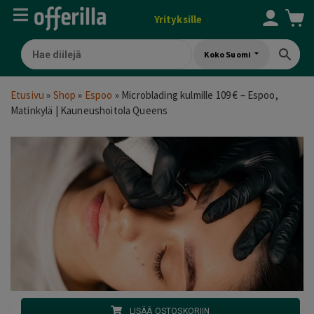
Yrityksille
Koko Suomi
Etusivu
»
Shop
»
Espoo
»
Microblading kulmille 109 € – Espoo,
Matinkylä | Kauneushoitola Queens
LISÄÄ OSTOSKORIIN