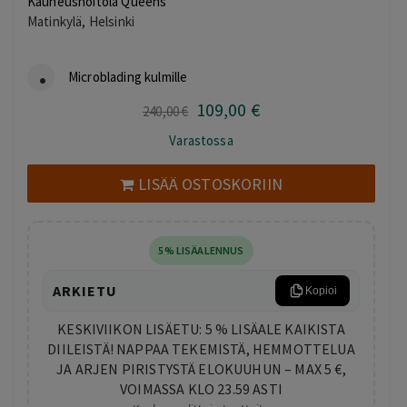
Kauneushoitola Queens
Matinkylä, Helsinki
Microblading kulmille
109
,00
€
Alkuperäinen
Nykyinen
240
,00
€
hinta
hinta
Varastossa
oli:
on:
240,00 €.
109,00 €.
LISÄÄ OSTOSKORIIN
5% LISÄALENNUS
ARKIETU
Kopioi
KESKIVIIKON LISÄETU: 5 % LISÄALE KAIKISTA
DIILEISTÄ! NAPPAA TEKEMISTÄ, HEMMOTTELUA
JA ARJEN PIRISTYSTÄ ELOKUUHUN – MAX 5 €,
VOIMASSA KLO 23.59 ASTI