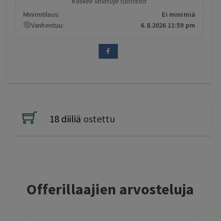
Koskee valittuja tuotteita
Minimitilaus:
Ei minimiä
Vanhentuu:
6.8.2026 11:59 pm
18 diiliä
ostettu
Offerillaajien arvosteluja