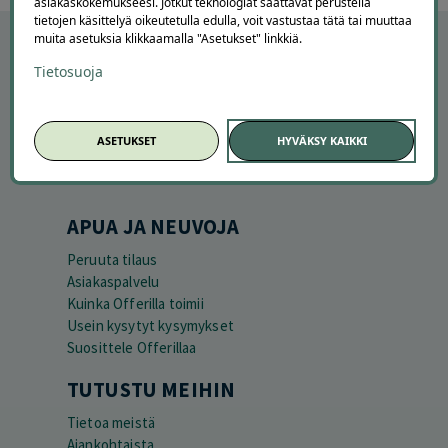
asiakaskokemukseesi. Jotkut teknologiat saattavat perustella
tietojen käsittelyä oikeutetulla edulla, voit vastustaa tätä tai muuttaa
muita asetuksia klikkaamalla "Asetukset" linkkiä.
Tietosuoja
ASETUKSET
HYVÄKSY KAIKKI
APUA JA NEUVOJA
Peruuta tilaus
Asiakaspalvelu
Kuinka Offerilla toimii
Usein kysytyt kysymykset
Suosittele Offerillaa
TUTUSTU MEIHIN
Tietoa meistä
Ajankohtaista