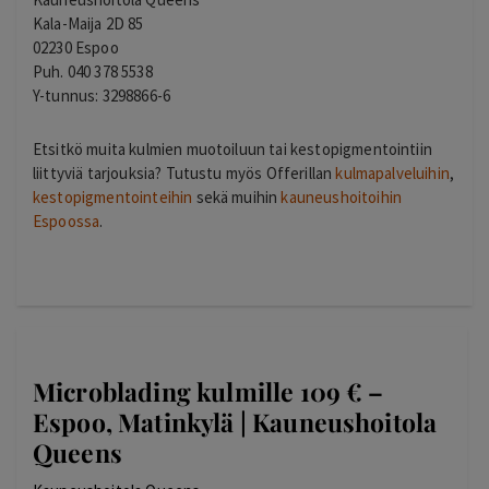
Kala-Maija 2D 85
02230 Espoo
Puh. 040 378 5538
Y-tunnus: 3298866-6
Etsitkö muita kulmien muotoiluun tai kestopigmentointiin
liittyviä tarjouksia? Tutustu myös Offerillan
kulmapalveluihin
,
kestopigmentointeihin
sekä muihin
kauneushoitoihin
Espoossa
.
Microblading kulmille 109 € –
Espoo, Matinkylä | Kauneushoitola
Queens