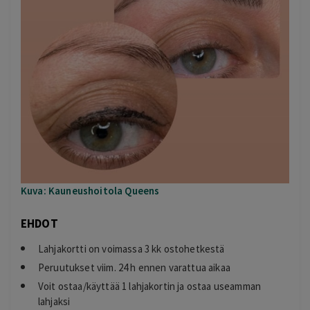
Kuva: Kauneushoitola Queens
EHDOT
Lahjakortti on voimassa 3 kk ostohetkestä
Peruutukset viim. 24 h ennen varattua aikaa
Voit ostaa/käyttää 1 lahjakortin ja ostaa useamman
lahjaksi