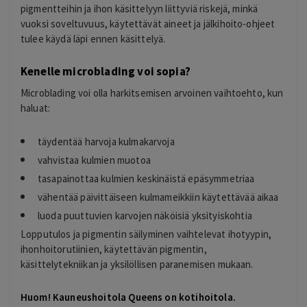
pigmentteihin ja ihon käsittelyyn liittyviä riskejä, minkä
vuoksi soveltuvuus, käytettävät aineet ja jälkihoito-ohjeet
tulee käydä läpi ennen käsittelyä.
Kenelle microblading voi sopia?
Microblading voi olla harkitsemisen arvoinen vaihtoehto, kun
haluat:
täydentää harvoja kulmakarvoja
vahvistaa kulmien muotoa
tasapainottaa kulmien keskinäistä epäsymmetriaa
vähentää päivittäiseen kulmameikkiin käytettävää aikaa
luoda puuttuvien karvojen näköisiä yksityiskohtia
Lopputulos ja pigmentin säilyminen vaihtelevat ihotyypin,
ihonhoitorutiinien, käytettävän pigmentin,
käsittelytekniikan ja yksilöllisen paranemisen mukaan.
Huom! Kauneushoitola Queens on kotihoitola.