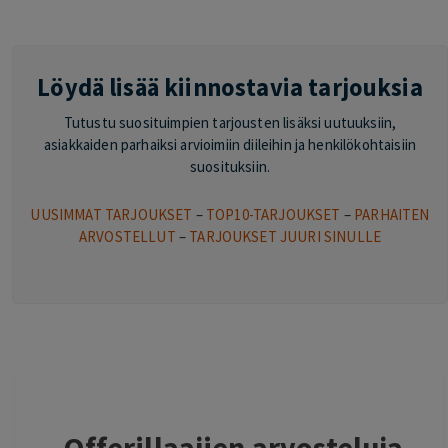
Löydä lisää kiinnostavia tarjouksia
Tutustu suosituimpien tarjousten lisäksi uutuuksiin,
asiakkaiden parhaiksi arvioimiin diileihin ja henkilökohtaisiin
suosituksiin.
UUSIMMAT TARJOUKSET
–
TOP10-TARJOUKSET
–
PARHAITEN
ARVOSTELLUT
–
TARJOUKSET JUURI SINULLE
Offerillaajien arvosteluja