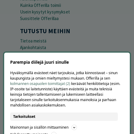
Kuinka Offerilla toimii
Usein kysytyt kysymykset
Suosittele Offerillaa
TUTUSTU MEIHIN
Tietoa meistä
Ajankohtaista
Tilaa uutiskirje
Avoimet työpaikat
Parempia diilejä juuri sinulle
Offerilla mediassa
Hyväksymällä evästeet näet tarjouksia, jotka kiinnostavat – sinun
kaupungista ja omien mieltymystesi mukaan. Offerilla ja sen
YRITYKSILLE
kolmannen osapuolen toimittajat (2)
keräävät henkilötietoja (esim.
IP-osoite tai laitetunniste) käyttäen evästeitä ja muita teknisiä
Markkinoi Offerillassa
keinoja tietojen tallentamiseen ja lukemiseen laitteellasi
Vaikuttajayhteistyö
tarjotakseen sinulle tarkoituksenmukaisia mainoksia ja parhaan
Partneriportaali
mahdollisen asiakaskokemuksen.
Tarkoitukset
LATAA APPI
Mainonnan ja sisällön mittaaminen