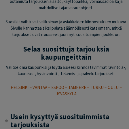
ostamista tarjouksen sisältö, käyttöpaikka, voimassaoloaika ja
mahdolliset ajanvarausohjeet.
Suosikit vaihtuvat valikoiman ja asiakkaiden kiinnostuksen mukana.
Sivulle kannattaa siksi palata säännöllisesti katsomaan, mitkä
tarjoukset ovat nousseet juuri nyt suosituimpien joukkoon.
Selaa suosittuja tarjouksia
kaupungeittain
Valitse oma kaupunkisi ja löydä alueesi kiinnostavimmat ravintola-,
kauneus-, hyvinvointi-, tekemis- ja palvelutarjoukset.
HELSINKI
–
VANTAA
–
ESPOO
–
TAMPERE
–
TURKU
–
OULU
–
JYVÄSKYLÄ
Usein kysyttyä suosituimmista
tarjouksista