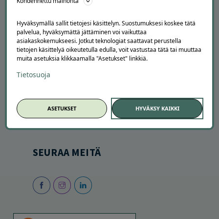
Kohdennettu mainonta
Hyväksymällä sallit tietojesi käsittelyn. Suostumuksesi koskee tätä
palvelua, hyväksymättä jättäminen voi vaikuttaa
asiakaskokemukseesi. Jotkut teknologiat saattavat perustella
tietojen käsittelyä oikeutetulla edulla, voit vastustaa tätä tai muuttaa
muita asetuksia klikkaamalla "Asetukset" linkkiä.
SESONGISSA
Tietosuoja
Suosituimmat tarjoukset
Uusimmat tarjoukset
ASETUKSET
HYVÄKSY KAIKKI
Kesätekemistä
Autopesut
SEURAA MEITÄ