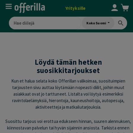
Yrityksille
Koko Suomi
Löydä tämän hetken
suosikkitarjoukset
Kun et halua selata koko Offerillan valikoimaa, suosituimpien
tarjousten sivu auttaa löytämään nopeasti diilit, joihin muut
asiakkaat ovat jo tarttuneet. Listalta voi löytyä esimerkiksi
ravintolaelämyksiä, hierontoja, kauneushoitoja, autopesuja,
aktiviteetteja ja matkailutarjouksia.
Suosittu tarjous voi erottua edukseen hinnan, suuren alennuksen,
kiinnostavan palvelun tai hyvän sijainnin ansiosta. Tarkista ennen