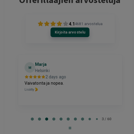
4.1
4681
arvostelua
Kirjoita arvostelu
Marja
M
Helsinki
2 days ago
oli
Vaivatonta ja nopea.
Lisätty
Page
3
3 / 60
of
60