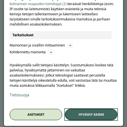
kolmannen osapuolen toimittajat (2)
keräävät henkilötietoja (esim.
IP-osoite tai laitetunniste) käyttäen evästeitä ja muita teknisiä
keinoja tietojen tallentamiseen ja lukemiseen laitteellasi
tarjotakseen sinulle tarkoituksenmukaisia mainoksia ja parhaan
mahdollisen asiakaskokemuksen.
Tarkoitukset
Mainonnan ja sisällön mittaaminen
Kohdennettu mainonta
APUA JA NEUVOJA
Peruuta tilaus
Hyväksymällä sallit tietojesi käsittelyn. Suostumuksesi koskee tätä
Asiakaspalvelu
palvelua, hyväksymättä jättäminen voi vaikuttaa
asiakaskokemukseesi. Jotkut teknologiat saattavat perustella
Kuinka Offerilla toimii
tietojen käsittelyä oikeutetulla edulla, voit vastustaa tätä tai muuttaa
Usein kysytyt kysymykset
muita asetuksia klikkaamalla "Asetukset" linkkiä.
Suosittele Offerillaa
Tietosuoja
TUTUSTU MEIHIN
Tietoa meistä
ASETUKSET
HYVÄKSY KAIKKI
Ajankohtaista
Tilaa uutiskirje