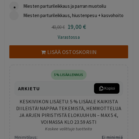
Miesten parturileikkaus ja parran muotoilu
Miesten parturileikkaus, hiustenpesu + kasvohoito
19
,00
€
Alkuperäinen
Nykyinen
40
,00
€
hinta
hinta
Varastossa
oli:
on:
40,00 €.
19,00 €.
LISÄÄ OSTOSKORIIN
5% LISÄALENNUS
ARKIETU
Kopioi
KESKIVIIKON LISÄETU: 5 % LISÄALE KAIKISTA
DIILEISTÄ! NAPPAA TEKEMISTÄ, HEMMOTTELUA
JA ARJEN PIRISTYSTÄ ELOKUUHUN – MAX 5 €,
VOIMASSA KLO 23.59 ASTI
Koskee valittuja tuotteita
Minimitilaus:
Ei minimiä