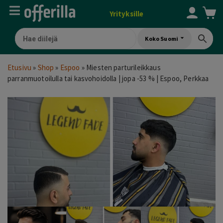
Yrityksille
Koko Suomi
Etusivu
»
Shop
»
Espoo
»
Miesten parturileikkaus
parranmuotoilulla tai kasvohoidolla | jopa -53 % | Espoo, Perkkaa