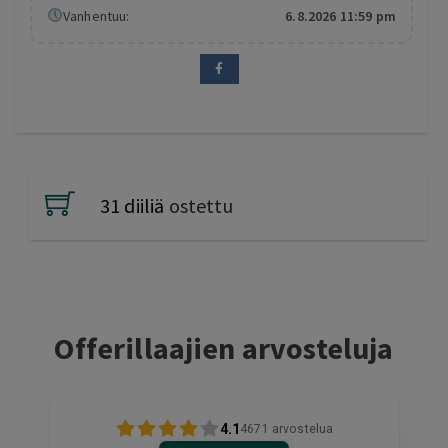
Vanhentuu:
6.8.2026 11:59 pm
31 diiliä
ostettu
Offerillaajien arvosteluja
4.1
4671
arvostelua