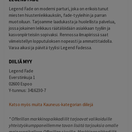
Legend Fade on moderni parturi, joka on erikoistunut
miesten hiustenleikkauksiin, fade-tyyleihin ja parran
muotoiluun. Tarjoamme laadukasta ja huolellista palvelua,
jossa jokainen leikkaus räätälöidään asiakkaan tyyliin ja
kasvonpiirteisiin sopivaksi. Rennossa ilmapiirissä saat
viimeistellyn lopputuloksen nopeasti ja ammattitaidolla.
Varaa aikasi ja päivitä tyylisi Legend Fadessa.
DIILIÄ MYY
Legend Fade
Everstinkuja 1
02600 Espoo
Y-tunnus: 3416230-7
Katso myös muita Kauneus-kategorian diilejä
*
Offerillan markkinapaikkadiilit tarjoavat valikoiduille
yhteistyökumppaneillemme tavan lisätä tarjouksia omalle
mainospaikalleen Offerillan sivuilla. Markkinapaikkadiilit