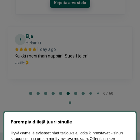
Kirjoita arvostelu
Eija
E
Helsinki
1 day ago
Kaikki meni ihan nappiin! Suosittelen!
Lisätty
Page
6
6 / 60
of
60
Parempia diilejä juuri sinulle
Hyväksymällä evästeet näet tarjouksia, jotka kiinnostavat – sinun
kaupungista ja omien mieltymystesi mukaan. Offerilla ja sen