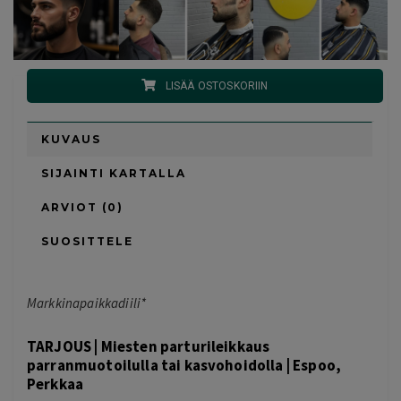
LISÄÄ OSTOSKORIIN
KUVAUS
SIJAINTI KARTALLA
ARVIOT (0)
SUOSITTELE
Markkinapaikkadiili*
TARJOUS | Miesten parturileikkaus
parranmuotoilulla tai kasvohoidolla | Espoo,
Perkkaa