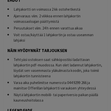
EHDOT
Lahjakortti on voimassa 2 kk ostohetkestä
Ajanvaraus viim. 2 viikkoa ennen lahjakortin
voimassaoloajan päättymistä
Peruutukset viim. 24 h ennen varattua aikaa
Voit ostaa/käyttää 1 lahjakortin ja ostaa useamman
lahjaksi
NÄIN HYÖDYNNÄT TARJOUKSEN
Tehtyäsi ostoksen saat sähköpostiisi ladattavan
lahjakortin pdf-muodossa. Kun olet ladannut lahjakortin,
löydät sen vasemmasta yläkulmasta koodin, joka toimii
lahjakortin tunnisteena
Varaa aika puhelimitse numerosta 044 9299 266 ja
mainitse Offerillan lahjakortti varauksen yhteydessä
Näytä lahjakortin mobiili- tai paperiversio paikan päällä
kauneushoitolassa
LEGEND FADE