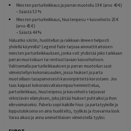
Miesten parturileikkaus ja parran muotoilu 19 € (arvo 40 €)
– Säästä 53 %
Miesten parturileikkaus, hiustenpesu + kasvohoito 25 €
(arvo 45 €)
– Säästä 44 %
Haluatko siistin, huolitellun ja raikkaan ilmeen helposti
yhdellä käynnillä? Legend Fade tarjoaa ammattitaitoisen
miesten parturileikkauksen, jonka voit yhdistää joko tarkkaan
parran muotoiluun tai rentouttavaan kasvohoitoon.
Valitsemalla parturileikkauksen ja parran muotoilun saat
viimeistellyn kokonaisuuden, jossa hiukset ja parta
muotoillaan tasapainoisesti kasvonpiirteitä korostaen. Jos
taas kaipaat kokonaisvaltaisempaa hemmottelua,
parturileikkaus, hiustenpesu ja kasvohoito tarjoavat
virkistävän elämyksen, joka jättää hiukset puhtaiksi ja ihon
elinvoimaiseksi. Palvelu sopii kaikille hius- ja partatyyleille ja
lopputuloksena on aina huoliteltu, tyylikäs ja itsevarma look.
Varaa aikasi ja anna ammattilaisen viimeistellä tyylisi.