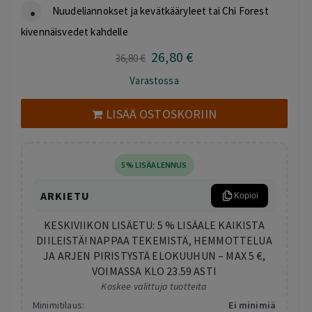
Nuudeliannokset ja kevätkääryleet tai Chi Forest
kivennäisvedet kahdelle
26
,80
€
Alkuperäinen
Nykyinen
36
,80
€
hinta
hinta
Varastossa
oli:
on:
36,80 €.
26,80 €.
LISÄÄ OSTOSKORIIN
5% LISÄALENNUS
ARKIETU
Kopioi
KESKIVIIKON LISÄETU: 5 % LISÄALE KAIKISTA
DIILEISTÄ! NAPPAA TEKEMISTÄ, HEMMOTTELUA
JA ARJEN PIRISTYSTÄ ELOKUUHUN – MAX 5 €,
VOIMASSA KLO 23.59 ASTI
Koskee valittuja tuotteita
Minimitilaus:
Ei minimiä