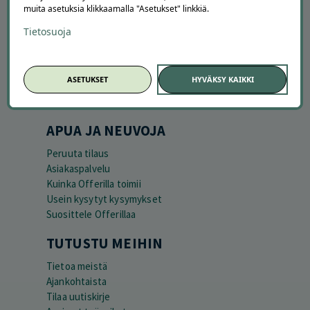
muita asetuksia klikkaamalla "Asetukset" linkkiä.
Tietosuoja
ASETUKSET
HYVÄKSY KAIKKI
APUA JA NEUVOJA
Peruuta tilaus
Asiakaspalvelu
Kuinka Offerilla toimii
Usein kysytyt kysymykset
Suosittele Offerillaa
TUTUSTU MEIHIN
Tietoa meistä
Ajankohtaista
Tilaa uutiskirje