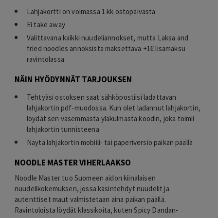
Lahjakortti on voimassa 1 kk ostopäivästä
Ei take away
Valittavana kaikki nuudeliannokset, mutta Laksa and
fried noodles annoksista maksettava +1€ lisämaksu
ravintolassa
NÄIN HYÖDYNNÄT TARJOUKSEN
Tehtyäsi ostoksen saat sähköpostiisi ladattavan
lahjakortin pdf-muodossa. Kun olet ladannut lahjakortin,
löydät sen vasemmasta yläkulmasta koodin, joka toimii
lahjakortin tunnisteena
Näytä lahjakortin mobiili- tai paperiversio paikan päällä
NOODLE MASTER VIHERLAAKSO
Noodle Master tuo Suomeen aidon kiinalaisen
nuudelikokemuksen, jossa käsintehdyt nuudelit ja
autenttiset maut valmistetaan aina paikan päällä.
Ravintoloista löydät klassikoita, kuten Spicy Dandan-