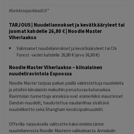
Markkinapaikkadiili*
TARJOUS | Nuudeliannokset ja kevätkääryleet tai
juomat kahdelle 26,80 € | Noodle Master
Viherlaakso
Valinnaiset nuudeliannokset ja kevätkääryleet tai Chi
Forest -vedet kahdelle 26,80 € (arvo 36,80 €)
Noodle Master Viherlaakso – kiinalainen
nuudeliravintola Espoossa
Noodle Master tarjoaa paikan päällä valmistettuja nuudeleita
ja aitoihin kiinalaisiin makuihin perustuvaa katuruokaa.
Ravintolan tunnettuja annoksia ovat esimerkiksi mausteiset
Dandan-nuudelit, haudutettua naudanlihaa sisältävä
nuudelikeitto sekä Shanghain kevätsipulinuudelit.
Offerilla-tarjouksella valitsette kaksi mieleistänne
nuudeliannosta Noodle Masterin valikoimasta. Annoksiin