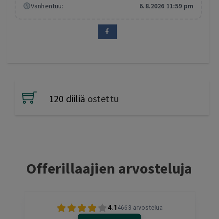
Vanhentuu:
6.8.2026 11:59 pm
120 diiliä
ostettu
Offerillaajien arvosteluja
4.1
4663
arvostelua