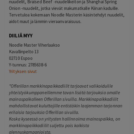
nuudelit, Braised Beef -nuudelikeiton ja Shanghai Spring
Onion -nuudelit, jotka vievät makumatkalle Kiinan kaduille.
Tervetuloa kokemaan Noodle Masterin käsintehdyt nuudelit,
aidot maut ja lämmin vieraanvaraisuus.
DIILIÄ MYY
Noodle Master Viherlaakso
Kavallinpelto 13
02710 Espoo
Y-tunnus: 2785638-6
Yrityksen sivut
*Offerillan markkinapaikkadiilit tarjoavat valikoiduille
yhteistyökumppaneillemme tavan lisätä tarjouksia omalle
mainospaikalleen Offerillan sivuilla. Markkinapaikkadiilit
mahdollistavat kuluttajille entistäkin laajemman tarjonnan
erilaisia tarjouksia Offerillan sivuilla.
Koska kyseessä on yritysten hallinnoima mainospaikka, on
markkinapaikkadiilit suljettu pois kaikista
alennuskampanjoista.