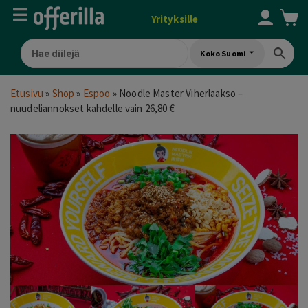
Yrityksille
Koko Suomi
Etusivu
»
Shop
»
Espoo
»
Noodle Master Viherlaakso –
nuudeliannokset kahdelle vain 26,80 €