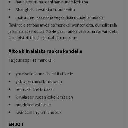
haudutetun naudanlihan nuudelikeittoa
Shanghain kevätsipulinuudeleita
muita liha-, kasvis- ja vegaanisia nuudeliannoksia
Ravintola tarjoaa myös esimerkiksi wontoneita, dumplingeja
ja kiinalaista Rou Jia Mo -leipää. Tarkka valikoima voi vaihdella
toimipisteittäin ja ajankohdan mukaan.
Aitoa kiinalaista ruokaa kahdelle
Tarjous sopii esimerkiksi:
yhteiselle lounaalle tai illalliselle
ystävien ruokailuhetkeen
rennoksi treffi-illaksi
kiinalaisen ruoan kokeilemiseen
nuudelien ystävälle
ravintolalahjaksi kahdelle
EHDOT