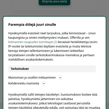
Kirjoita arvostelu
Parempia diilejä juuri sinulle
Pekka
P
Helsinki
Hyväksymällä evästeet näet tarjouksia, jotka kiinnostavat – sinun
kaupungista ja omien mieltymystesi mukaan. Offerilla ja sen
2 days ago
kolmannen osapuolen toimittajat (2)
keräävät henkilötietoja (esim.
Onnistui hyvin
IP-osoite tai laitetunniste) käyttäen evästeitä ja muita teknisiä
Lisätty
keinoja tietojen tallentamiseen ja lukemiseen laitteellasi
tarjotakseen sinulle tarkoituksenmukaisia mainoksia ja parhaan
mahdollisen asiakaskokemuksen.
Page
Tarkoitukset
6
6 / 60
of
Mainonnan ja sisällön mittaaminen
60
Kohdennettu mainonta
Hyväksymällä sallit tietojesi käsittelyn. Suostumuksesi koskee tätä
palvelua, hyväksymättä jättäminen voi vaikuttaa
asiakaskokemukseesi. Jotkut teknologiat saattavat perustella
tietojen käsittelyä oikeutetulla edulla, voit vastustaa tätä tai muuttaa