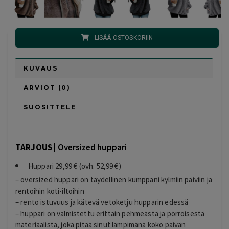
LISÄÄ OSTOSKORIIN
KUVAUS
ARVIOT (0)
SUOSITTELE
TARJOUS |
Oversized huppari
Huppari 29,99 € (ovh. 52,99 €)
– oversized huppari on täydellinen kumppani kylmiin päiviin ja
rentoihin koti-iltoihin
– rento istuvuus ja kätevä vetoketju hupparin edessä
– huppari on valmistettu erittäin pehmeästä ja pörröisestä
materiaalista, joka pitää sinut lämpimänä koko päivän