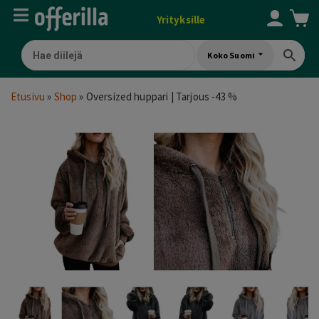
Yrityksille
Koko Suomi
Etusivu
»
Shop
»
Oversized huppari | Tarjous -43 %