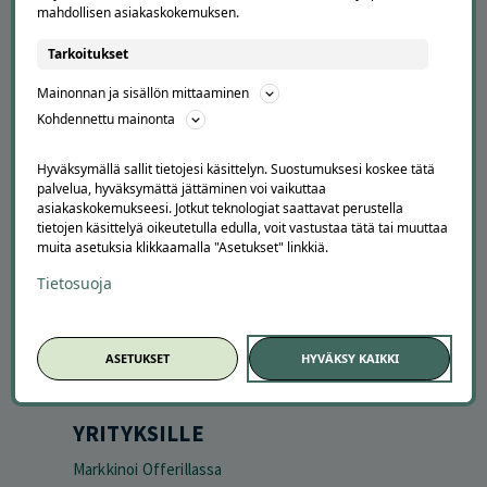
mahdollisen asiakaskokemuksen.
Tarkoitukset
APUA JA NEUVOJA
Mainonnan ja sisällön mittaaminen
Peruuta tilaus
Kohdennettu mainonta
Asiakaspalvelu
Kuinka Offerilla toimii
Hyväksymällä sallit tietojesi käsittelyn. Suostumuksesi koskee tätä
Usein kysytyt kysymykset
palvelua, hyväksymättä jättäminen voi vaikuttaa
asiakaskokemukseesi. Jotkut teknologiat saattavat perustella
Suosittele Offerillaa
tietojen käsittelyä oikeutetulla edulla, voit vastustaa tätä tai muuttaa
muita asetuksia klikkaamalla "Asetukset" linkkiä.
TUTUSTU MEIHIN
Tietosuoja
Tietoa meistä
Ajankohtaista
Tilaa uutiskirje
ASETUKSET
HYVÄKSY KAIKKI
Avoimet työpaikat
Offerilla mediassa
YRITYKSILLE
Markkinoi Offerillassa