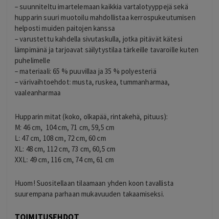
– suunniteltu imartelemaan kaikkia vartalotyyppejä sekä
hupparin suuri muotoilu mahdollistaa kerrospukeutumisen
helposti muiden paitojen kanssa
– varustettu kahdella sivutaskulla, jotka pitävät kätesi
lämpimänä ja tarjoavat säilytystilaa tärkeille tavaroille kuten
puhelimelle
– materiaali: 65 % puuvillaa ja 35 % polyesteriä
– värivaihtoehdot: musta, ruskea, tummanharmaa,
vaaleanharmaa
Hupparin mitat (koko, olkapää, rintakehä, pituus):
M: 46 cm, 104 cm, 71 cm, 59,5 cm
L: 47 cm, 108 cm, 72 cm, 60 cm
XL: 48 cm, 112 cm, 73 cm, 60,5 cm
XXL: 49 cm, 116 cm, 74 cm, 61 cm
Huom! Suositellaan tilaamaan yhden koon tavallista
suurempana parhaan mukavuuden takaamiseksi.
TOIMITUSEHDOT