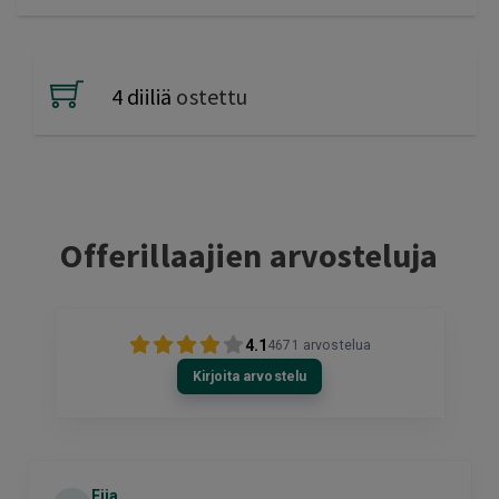
4 diiliä
ostettu
Offerillaajien arvosteluja
4.1
4671
arvostelua
Kirjoita arvostelu
Eija