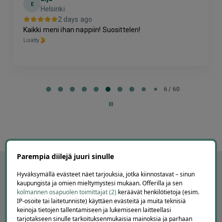
E
Helsinki
2 days ago
Kaikki meni ihan nappiin! Suosittelen!
Lisätty
Page
6
6 / 60
of
60
Parempia diilejä juuri sinulle
Hyväksymällä evästeet näet tarjouksia, jotka kiinnostavat – sinun
kaupungista ja omien mieltymystesi mukaan. Offerilla ja sen
kolmannen osapuolen toimittajat (2)
keräävät henkilötietoja (esim.
IP-osoite tai laitetunniste) käyttäen evästeitä ja muita teknisiä
keinoja tietojen tallentamiseen ja lukemiseen laitteellasi
tarjotakseen sinulle tarkoituksenmukaisia mainoksia ja parhaan