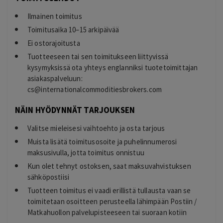
Ilmainen toimitus
Toimitusaika 10–15 arkipäivää
Ei ostorajoitusta
Tuotteeseen tai sen toimitukseen liittyvissä
kysymyksissä ota yhteys englanniksi tuotetoimittajan
asiakaspalveluun:
cs@internationalcommoditiesbrokers.com
NÄIN HYÖDYNNÄT TARJOUKSEN
Valitse mieleisesi vaihtoehto ja osta tarjous
Muista lisätä toimitusosoite ja puhelinnumerosi
maksusivulla, jotta toimitus onnistuu
Kun olet tehnyt ostoksen, saat maksuvahvistuksen
sähköpostiisi
Tuotteen toimitus ei vaadi erillistä tullausta vaan se
toimitetaan osoitteen perusteella lähimpään Postiin /
Matkahuollon palvelupisteeseen tai suoraan kotiin