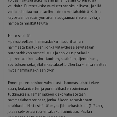
voidaan välttää leukaniveliin ja hampaisiin kohdistuvia
vaurioita. Purentakisko valmistetaan yksilöllisesti, ja sillä
voidaan hoitaa purentaelimistön toimintahäiriötä. Kiskoa
käytetään pääosin yön aikana suojaamaan leukaniveliä ja
hampaita narskuttelulta.
Hoito sisältää:
– perusteellisen hammaslääkärin suorittaman
hammastarkastuksen, jonka yhteydessä selvitetään
purentakiskon tarpeellisuus ja sopivuus potilaalle
– purentakiskon valmistamisen, sisältäen jäljennökset,
sovituksen sekä jälkitarkastukset 1-2 kertaa – hinta sisältää
myös hammasteknisen työn
Ennen purentakiskon valmistusta hammaslääkäri tekee
suun, leukanivelten ja puremalihasten toiminnan
tutkimuksen. Tämän jälkeen kisko valmistetaan
hammaslaboratoriossa, jonka jälkeen se sovitetaan
asiakkaalle. Hinta sisältää myös jälkitarkastukset (1-2 kpl),
joissa selvitetään purentakiskon toimivuus. Pasilan