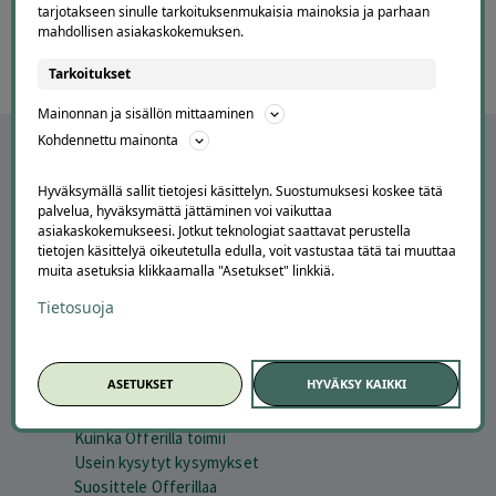
tarjotakseen sinulle tarkoituksenmukaisia mainoksia ja parhaan
60
mahdollisen asiakaskokemuksen.
Tarkoitukset
Mainonnan ja sisällön mittaaminen
Kohdennettu mainonta
Hyväksymällä sallit tietojesi käsittelyn. Suostumuksesi koskee tätä
palvelua, hyväksymättä jättäminen voi vaikuttaa
asiakaskokemukseesi. Jotkut teknologiat saattavat perustella
tietojen käsittelyä oikeutetulla edulla, voit vastustaa tätä tai muuttaa
muita asetuksia klikkaamalla "Asetukset" linkkiä.
Tietosuoja
APUA JA NEUVOJA
ASETUKSET
HYVÄKSY KAIKKI
Peruuta tilaus
Asiakaspalvelu
Kuinka Offerilla toimii
Usein kysytyt kysymykset
Suosittele Offerillaa