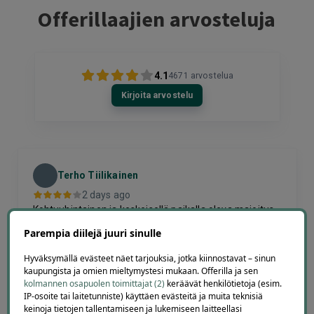
Offerillaajien arvosteluja
4.1
4671
arvostelua
Kirjoita arvostelu
Terho Tiilikainen
2 days ago
Kohtuuhintainen ja keskeisellä paikalla oleva majoitus.
Aamiainen ihan hyvää perussettii.
Parempia diilejä juuri sinulle
Lisätty
Hyväksymällä evästeet näet tarjouksia, jotka kiinnostavat – sinun
kaupungista ja omien mieltymystesi mukaan. Offerilla ja sen
Page
kolmannen osapuolen toimittajat (2)
keräävät henkilötietoja (esim.
IP-osoite tai laitetunniste) käyttäen evästeitä ja muita teknisiä
7
7 / 60
keinoja tietojen tallentamiseen ja lukemiseen laitteellasi
of