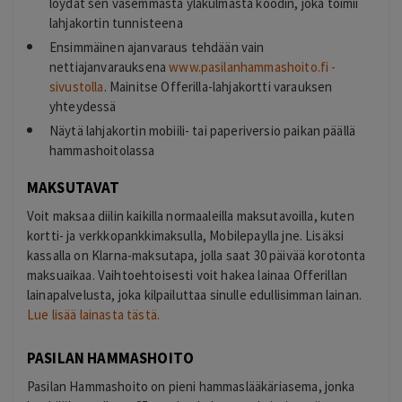
löydät sen vasemmasta yläkulmasta koodin, joka toimii
lahjakortin tunnisteena
Ensimmäinen ajanvaraus tehdään vain
nettiajanvarauksena
www.pasilanhammashoito.fi -
sivustolla
. Mainitse Offerilla-lahjakortti varauksen
yhteydessä
Näytä lahjakortin mobiili- tai paperiversio paikan päällä
hammashoitolassa
MAKSUTAVAT
Voit maksaa diilin kaikilla normaaleilla maksutavoilla, kuten
kortti- ja verkkopankkimaksulla, Mobilepaylla jne. Lisäksi
kassalla on Klarna-maksutapa, jolla saat 30 päivää korotonta
maksuaikaa. Vaihtoehtoisesti voit hakea lainaa Offerillan
lainapalvelusta, joka kilpailuttaa sinulle edullisimman lainan.
Lue lisää lainasta tästä.
PASILAN HAMMASHOITO
Pasilan Hammashoito on pieni hammaslääkäriasema, jonka