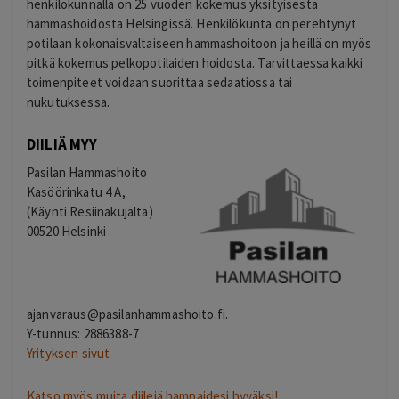
henkilökunnalla on 25 vuoden kokemus yksityisestä
hammashoidosta Helsingissä. Henkilökunta on perehtynyt
potilaan kokonaisvaltaiseen hammashoitoon ja heillä on myös
pitkä kokemus pelkopotilaiden hoidosta. Tarvittaessa kaikki
toimenpiteet voidaan suorittaa sedaatiossa tai
nukutuksessa.
DIILIÄ MYY
Pasilan Hammashoito
Kasöörinkatu 4 A,
(Käynti Resiinakujalta)
00520 Helsinki
ajanvaraus@pasilanhammashoito.fi
.
Y-tunnus: 2886388-7
Yrityksen sivut
Katso myös muita diilejä hampaidesi hyväksi!