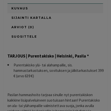
KUVAUS
SIJAINTI KARTALLA
ARVIOT (0)
SUOSITTELE
TARJOUS | Purentakisko | Helsinki, Pasila *
Purentakisko ylä- tai alahampaille, sis.
hammastarkastuksen, sovituksen ja jälkitarkastukset 399
€ (arvo 639 €)
Pasilan hammashoito tarjoaa sinulle nyt purentakiskon
kaikkine lisäpalveluineen suotuisaan hintaan! Purentakisko
on ala- tai ylähampaille valmistettava suoja, jonka avulla