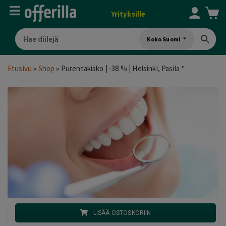
Yrityksille
Koko Suomi
Etusivu
»
Shop
»
Purentakisko | -38 % | Helsinki, Pasila *
LISÄÄ OSTOSKORIIN