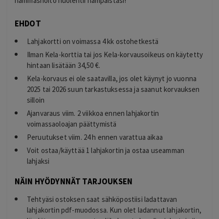
hammashoito huolehtii hampaistasi!
EHDOT
Lahjakortti on voimassa 4 kk ostohetkestä
Ilman Kela-korttia tai jos Kela-korvausoikeus on käytetty
hintaan lisätään 34,50 €.
Kela-korvaus ei ole saatavilla, jos olet käynyt jo vuonna
2025 tai 2026 suun tarkastuksessa ja saanut korvauksen
silloin
Ajanvaraus viim. 2 viikkoa ennen lahjakortin
voimassaoloajan päättymistä
Peruutukset viim. 24 h ennen varattua aikaa
Voit ostaa/käyttää 1 lahjakortin ja ostaa useamman
lahjaksi
NÄIN HYÖDYNNÄT TARJOUKSEN
Tehtyäsi ostoksen saat sähköpostiisi ladattavan
lahjakortin pdf-muodossa. Kun olet ladannut lahjakortin,