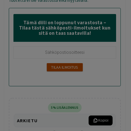
Tuotetta ei ole varastossa eikä myytävänä.
Tämä diili on loppunut varastosta –
Tilaa tästä sähköposti-ilmoitukset kun
sitä on taas saatavilla!
5% LISÄALENNUS
ARKIETU
Kopioi