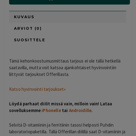
KUVAUS
ARVIOT (0)
SUOSITTELE
Tämä kehonkoostumusmittaus tarjous ei ole tällä hetkellä
saatavilla, mutta voit katsoa ajankohtaiset hyvinvointiin
liittyvät tarjoukset Offerillasta.
Katso hyvinvointi tarjoukset»
Löydä parhaat diilit missä vain, milloin vain! Lataa
sovelluksemme
iPhonelle
tai
Androidille
.
Selvitä D-vitamiinin ja ferritiinin tasosi helposti Puhdin
laboratoriopaketilla. Tällä Offerillan diilillä saat D-vitamiinin ja