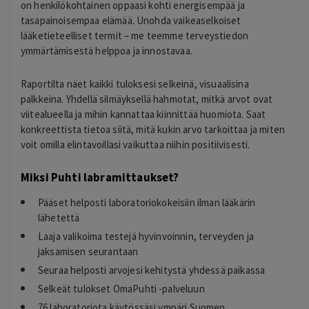
on henkilökohtainen oppaasi kohti energisempää ja
tasapainoisempaa elämää. Unohda vaikeaselkoiset
lääketieteelliset termit – me teemme terveystiedon
ymmärtämisestä helppoa ja innostavaa.
Raportilta näet kaikki tuloksesi selkeinä, visuaalisina
palkkeina. Yhdellä silmäyksellä hahmotat, mitkä arvot ovat
viitealueella ja mihin kannattaa kiinnittää huomiota. Saat
konkreettista tietoa siitä, mitä kukin arvo tarkoittaa ja miten
voit omilla elintavoillasi vaikuttaa niihin positiivisesti.
Miksi Puhti labramittaukset?
Pääset helposti laboratoriokokeisiin ilman lääkärin
lähetettä
Laaja valikoima testejä hyvinvoinnin, terveyden ja
jaksamisen seurantaan
Seuraa helposti arvojesi kehitystä yhdessä paikassa
Selkeät tulokset OmaPuhti -palveluun
76 laboratoriota käytössäsi ympäri Suomen.