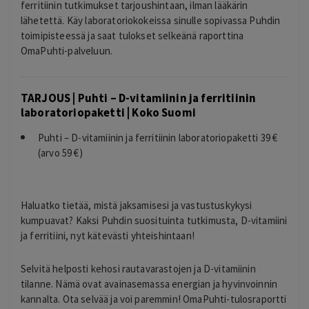
ferritiinin tutkimukset tarjoushintaan, ilman lääkärin
lähetettä. Käy laboratoriokokeissa sinulle sopivassa Puhdin
toimipisteessä ja saat tulokset selkeänä raporttina
OmaPuhti-palveluun.
TARJOUS | Puhti – D-vitamiinin ja ferritiinin
laboratoriopaketti | Koko Suomi
Puhti – D-vitamiinin ja ferritiinin laboratoriopaketti 39 €
(arvo 59 €)
Haluatko tietää, mistä jaksamisesi ja vastustuskykysi
kumpuavat? Kaksi Puhdin suosituinta tutkimusta, D-vitamiini
ja ferritiini, nyt kätevästi yhteishintaan!
Selvitä helposti kehosi rautavarastojen ja D-vitamiinin
tilanne. Nämä ovat avainasemassa energian ja hyvinvoinnin
kannalta. Ota selvää ja voi paremmin! OmaPuhti-tulosraportti