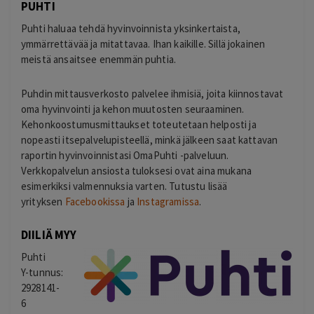
PUHTI
Puhti haluaa tehdä hyvinvoinnista yksinkertaista,
ymmärrettävää ja mitattavaa. Ihan kaikille. Sillä jokainen
meistä ansaitsee enemmän puhtia.
Puhdin mittausverkosto palvelee ihmisiä, joita kiinnostavat
oma hyvinvointi ja kehon muutosten seuraaminen.
Kehonkoostumusmittaukset toteutetaan helposti ja
nopeasti itsepalvelupisteellä, minkä jälkeen saat kattavan
raportin hyvinvoinnistasi OmaPuhti -palveluun.
Verkkopalvelun ansiosta tuloksesi ovat aina mukana
esimerkiksi valmennuksia varten. Tutustu lisää
yrityksen
Facebookissa
ja
Instagramissa
.
DIILIÄ MYY
Puhti
Y-tunnus:
2928141-
6