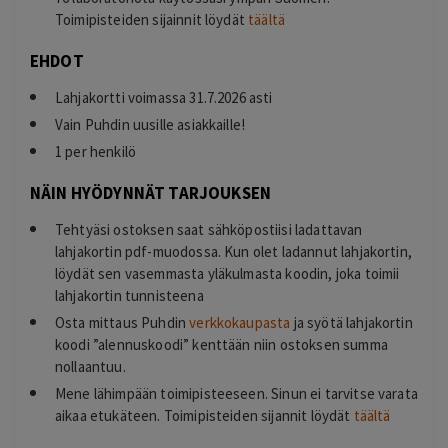
Toimipisteiden sijainnit löydät
täältä
EHDOT
Lahjakortti voimassa 31.7.2026 asti
Vain Puhdin uusille asiakkaille!
1 per henkilö
NÄIN HYÖDYNNÄT TARJOUKSEN
Tehtyäsi ostoksen saat sähköpostiisi ladattavan
lahjakortin pdf-muodossa. Kun olet ladannut lahjakortin,
löydät sen vasemmasta yläkulmasta koodin, joka toimii
lahjakortin tunnisteena
Osta mittaus Puhdin
verkkokaupasta
ja syötä lahjakortin
koodi ”alennuskoodi” kenttään niin ostoksen summa
nollaantuu.
Mene lähimpään toimipisteeseen. Sinun ei tarvitse varata
aikaa etukäteen. Toimipisteiden sijannit löydät
täältä