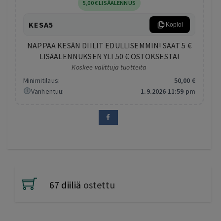
5
,00
€
LISÄALENNUS
KESA5
Kopioi
NAPPAA KESÄN DIILIT EDULLISEMMIN! SAAT 5 €
LISÄALENNUKSEN YLI 50 € OSTOKSESTA!
Koskee valittuja tuotteita
Minimitilaus:
50
,00
€
Vanhentuu:
1.9.2026 11:59 pm
67 diiliä
ostettu