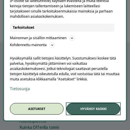
IP-osoite tai laitetunniste) käyttäen evästeitä ja muita teknisiä
7
keinoja tietojen tallentamiseen ja lukemiseen laitteellasi
7 / 60
tarjotakseen sinulle tarkoituksenmukaisia mainoksia ja parhaan
of
mahdollisen asiakaskokemuksen.
60
Tarkoitukset
Mainonnan ja sisällön mittaaminen
Kohdennettu mainonta
Hyväksymällä sallit tietojesi käsittelyn. Suostumuksesi koskee tätä
palvelua, hyväksymättä jättäminen voi vaikuttaa
asiakaskokemukseesi. Jotkut teknologiat saattavat perustella
tietojen käsittelyä oikeutetulla edulla, voit vastustaa tätä tai muuttaa
muita asetuksia klikkaamalla "Asetukset" linkkiä.
Tietosuoja
APUA JA NEUVOJA
ASETUKSET
HYVÄKSY KAIKKI
Peruuta tilaus
Asiakaspalvelu
Kuinka Offerilla toimii