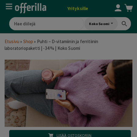
Yrityksille
Koko Suomi
Etusivu
»
Shop
»
Puhti – D-vitamiinin ja ferritiinin
laboratoriopaketti | -34 % | Koko Suomi
LISÄÄ OSTOSKORIIN