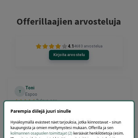
Offerillaajien arvosteluja
4.1
4683
arvostelua
Kirjoita arvostelu
Toni
T
Espoo
3 days ago
Hinta palvelulle oli hyvä, ja ostaminen oli selkeää ja
Parempia diilejä juuri sinulle
vaivatonta
Lisätty
Hyväksymällä evästeet näet tarjouksia, jotka kiinnostavat – sinun
kaupungista ja omien mieltymystesi mukaan. Offerilla ja sen
kolmannen osapuolen toimittajat (2)
keräävät henkilötietoja (esim.
Page