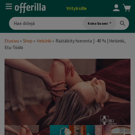
Yrityksille
Koko Suomi
Etusivu
»
Shop
»
Helsinki
»
Räätälöity hieronta | -40 % | Helsinki,
Etu-Töölö