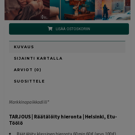
LISÄÄ OSTOSKORIIN
KUVAUS
SIJAINTI KARTALLA
ARVIOT (0)
SUOSITTELE
Markkinapaikkadiili*
TARJOUS | Räätälöity hieronta | Helsinki, Etu-
Töölö
Räätälöity klassinen hieronta 60 min 60 € (arvo 100 €)