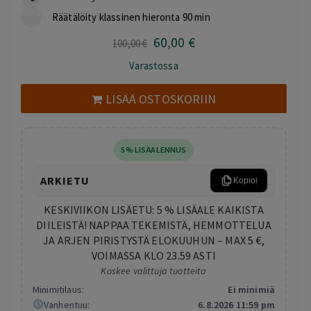
Räätälöity klassinen hieronta 90 min
60
,00
€
Alkuperäinen
Nykyinen
100
,00
€
hinta
hinta
Varastossa
oli:
on:
100,00 €.
60,00 €.
LISÄÄ OSTOSKORIIN
5% LISÄALENNUS
ARKIETU
Kopioi
KESKIVIIKON LISÄETU: 5 % LISÄALE KAIKISTA
DIILEISTÄ! NAPPAA TEKEMISTÄ, HEMMOTTELUA
JA ARJEN PIRISTYSTÄ ELOKUUHUN – MAX 5 €,
VOIMASSA KLO 23.59 ASTI
Koskee valittuja tuotteita
Minimitilaus:
Ei minimiä
Vanhentuu:
6.8.2026 11:59 pm