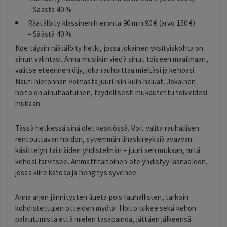
– Säästä 40 %
Räätälöity klassinen hieronta 90 min 90 € (arvo 150 €)
– Säästä 40 %
Koe täysin räätälöity hetki, jossa jokainen yksityiskohta on
sinun valintasi. Anna musiikin viedä sinut toiseen maailmaan,
valitse eteerinen öljy, joka rauhoittaa mieltäsi ja kehoasi.
Nauti hieronnan voimasta juuri niin kuin haluat. Jokainen
hoito on ainutlaatuinen, täydellisesti mukautettu toiveidesi
mukaan.
Tässä hetkessä sinä olet keskiössä. Voit valita rauhallisen
rentouttavan hoidon, syvemmän lihaskireyksiä avaavan
käsittelyn tai näiden yhdistelmän – juuri sen mukaan, mitä
kehosi tarvitsee. Ammattitaitoinen ote yhdistyy läsnäoloon,
jossa kiire katoaa ja hengitys syvenee.
Anna arjen jännitysten liueta pois rauhallisten, tarkoin
kohdistettujen otteiden myötä. Hoito tukee sekä kehon
palautumista että mielen tasapainoa, jättäen jälkeensä