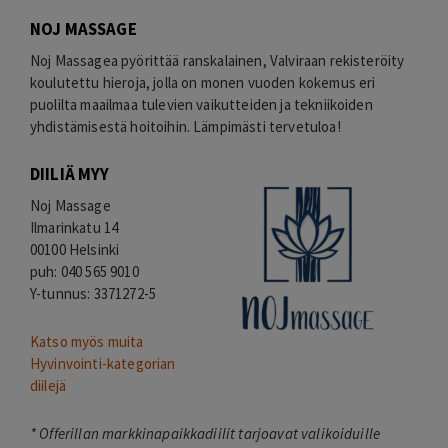
NOJ MASSAGE
Noj Massagea pyörittää ranskalainen, Valviraan rekisteröity
koulutettu hieroja, jolla on monen vuoden kokemus eri
puolilta maailmaa tulevien vaikutteiden ja tekniikoiden
yhdistämisestä hoitoihin. Lämpimästi tervetuloa!
DIILIÄ MYY
Noj Massage
Ilmarinkatu 14
00100 Helsinki
puh: 040 565 9010
Y-tunnus: 3371272-5
Katso myös muita
Hyvinvointi-kategorian
diilejä
*
Offerillan markkinapaikkadiilit tarjoavat valikoiduille