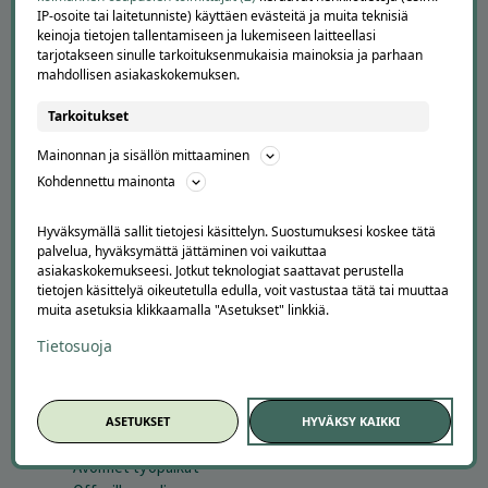
IP-osoite tai laitetunniste) käyttäen evästeitä ja muita teknisiä
keinoja tietojen tallentamiseen ja lukemiseen laitteellasi
tarjotakseen sinulle tarkoituksenmukaisia mainoksia ja parhaan
mahdollisen asiakaskokemuksen.
Tarkoitukset
Mainonnan ja sisällön mittaaminen
APUA JA NEUVOJA
Kohdennettu mainonta
Peruuta tilaus
Hyväksymällä sallit tietojesi käsittelyn. Suostumuksesi koskee tätä
Asiakaspalvelu
palvelua, hyväksymättä jättäminen voi vaikuttaa
Kuinka Offerilla toimii
asiakaskokemukseesi. Jotkut teknologiat saattavat perustella
Usein kysytyt kysymykset
tietojen käsittelyä oikeutetulla edulla, voit vastustaa tätä tai muuttaa
muita asetuksia klikkaamalla "Asetukset" linkkiä.
Suosittele Offerillaa
Tietosuoja
TUTUSTU MEIHIN
Tietoa meistä
Ajankohtaista
ASETUKSET
HYVÄKSY KAIKKI
Tilaa uutiskirje
Avoimet työpaikat