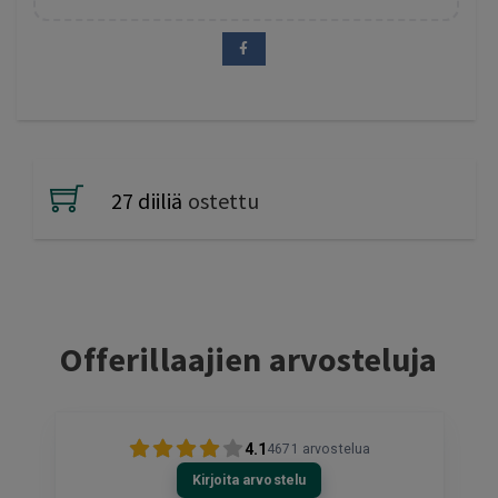
27 diiliä
ostettu
Offerillaajien arvosteluja
4.1
4671
arvostelua
Kirjoita arvostelu