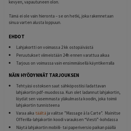
kevyen, vapautuneen olon.
Tämä ei ole vain hieronta – se on hetki, joka rakennetaan
sinua varten alusta loppuun.
EHDOT
Lahjakortti on voimassa 2 kk ostopäivästä
Peruutukset viimeistään 24h ennen varattua aikaa
Tarjous on voimassa vain ensimmäisellä käyntikerralla
NÄIN HYÖDYNNÄT TARJOUKSEN
Tehtyäsi ostoksen saat sähköpostiisi ladattavan
lahjakortin pdf-muodossa. Kun olet ladannut lahjakortin,
löydät sen vasemmasta yläkulmasta koodin, joka toimii
lahjakortin tunnisteena
Varaa aika
täältä
ja valitse ”Massage à la Carte”. Mainitse
Offerilla-lahjakortin koodi varauksen “Viesti”-kohdassa
Näytä lahjakortin mobiili- tai paperiversio paikan päällä