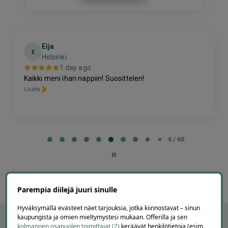
Eija
E
Helsinki
1 day ago
Kaikki meni ihan nappiin! Suosittelen!
Lisätty
Page
6
6 / 60
of
60
Parempia diilejä juuri sinulle
Hyväksymällä evästeet näet tarjouksia, jotka kiinnostavat – sinun
kaupungista ja omien mieltymystesi mukaan. Offerilla ja sen
kolmannen osapuolen toimittajat (2)
keräävät henkilötietoja (esim.