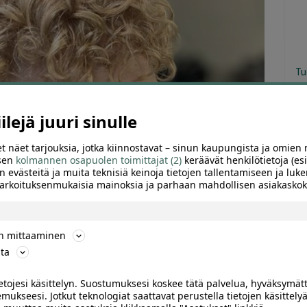
Tu
lejä juuri sinulle
t näet tarjouksia, jotka kiinnostavat – sinun kaupungista ja omien 
 sen
kolmannen osapuolen toimittajat (2)
keräävät henkilötietoja (esi
n evästeitä ja muita teknisiä keinoja tietojen tallentamiseen ja luke
 tarkoituksenmukaisia mainoksia ja parhaan mahdollisen asiakask
ön mittaaminen
ta
ietojesi käsittelyn. Suostumuksesi koskee tätä palvelua, hyväksymät
mukseesi. Jotkut teknologiat saattavat perustella tietojen käsittelyä
ARVIOT (0)
SUOSITTELE