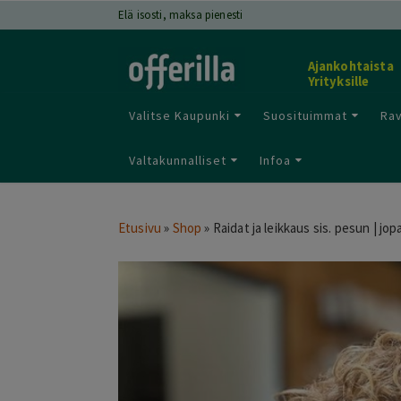
Elä isosti, maksa pienesti
Ajankohtaista
Yrityksille
Valitse Kaupunki
Suosituimmat
Rav
Valtakunnalliset
Infoa
Etusivu
»
Shop
»
Raidat ja leikkaus sis. pesun | jopa