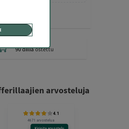
I
90 diiliä
ostettu
ferillaajien arvosteluja
4.1
4671
arvostelua
Kirjoita arvostelu