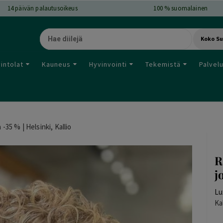
14
päivän palautusoikeus
100 % suomalainen
Koko S
intolat
Kauneus
Hyvinvointi
Tekemistä
Palvel
 -35 % | Helsinki, Kallio
R
j
Lu
Ka