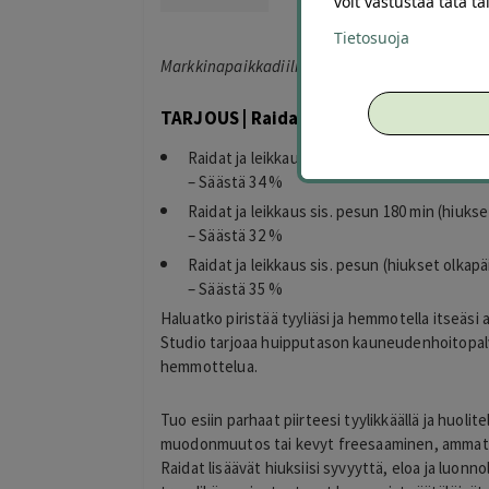
voit vastustaa tätä t
Tietosuoja
Markkinapaikkadiili*
TARJOUS | Raidat ja leikkaus sis. pesun 
Raidat ja leikkaus sis. pesun 120 min (niskahi
– Säästä 34 %
Raidat ja leikkaus sis. pesun 180 min (hiukse
– Säästä 32 %
Raidat ja leikkaus sis. pesun (hiukset olkapä
– Säästä 35 %
Haluatko piristää tyyliäsi ja hemmotella itseäsi
Studio tarjoaa huipputason kauneudenhoitopalve
hemmottelua.
Tuo esiin parhaat piirteesi tyylikkäällä ja huolit
muodonmuutos tai kevyt freesaaminen, ammattilai
Raidat lisäävät hiuksiisi syvyyttä, eloa ja luonnol