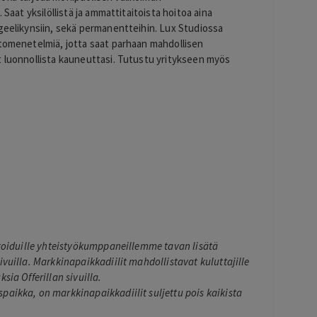
 Saat yksilöllistä ja ammattitaitoista hoitoa aina
 geelikynsiin, sekä permanentteihin
. Lux Studiossa
itomenetelmiä, jotta saat parhaan mahdollisen
t luonnollista kauneuttasi. Tutustu yritykseen myös
ikoiduille yhteistyökumppaneillemme tavan lisätä
ivuilla. Markkinapaikkadiilit mahdollistavat kuluttajille
sia Offerillan sivuilla.
paikka, on markkinapaikkadiilit suljettu pois kaikista