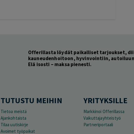
Offerillasta löydät paikalliset tarjoukset, dii
kauneudenhoitoon, hyvinvointiin, autoiluun 
Elä isosti – maksa pienesti.
TUTUSTU MEIHIN
YRITYKSILLE
Tietoa meistä
Markkinoi Offerillassa
Ajankohtaista
Vaikuttajayhteistyö
Tilaa uutiskirje
Partneriportaali
Avoimet työpaikat