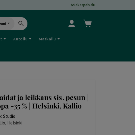
Asiakaspalvelu
uomi
ut
Autoilu
Matkailu
aidat ja leikkaus sis. pesun |
opa -35 % | Helsinki, Kallio
x Studio
llio, Helsinki