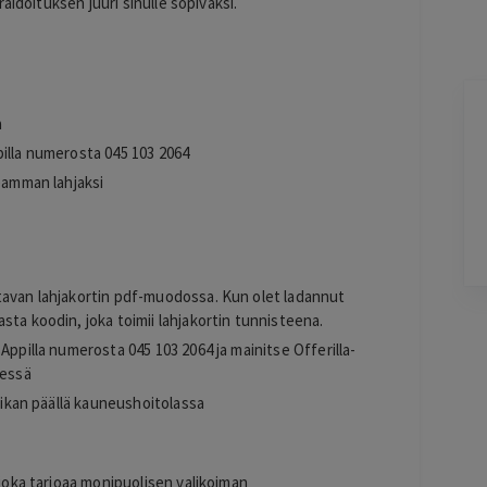
aidoituksen juuri sinulle sopivaksi.
Jarkko
a
J
Ylöjärvi
pilla numerosta 045 103 2064
2 days ago
seamman lahjaksi
Helppo, vaivaton ja edullinen hinta
Lisätty
s
tavan lahjakortin pdf-muodossa. Kun olet ladannut
Pag
sta koodin, joka toimii lahjakortin tunnisteena.
6
Appilla numerosta 045 103 2064 ja mainitse Offerilla-
of
dessä
60
paikan päällä kauneushoitolassa
oka tarjoaa monipuolisen valikoiman