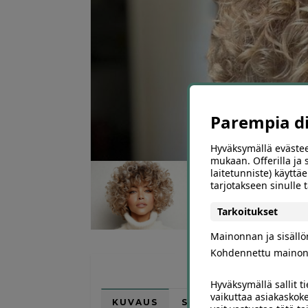
Parempia dii
Hyväksymällä evästee
mukaan. Offerilla ja
laitetunniste) käyttäe
tarjotakseen sinulle
Tarkoitukset
Mainonnan ja sisäll
Kohdennettu mainon
Hyväksymällä sallit t
vaikuttaa asiakaskoke
KUVAUS
SIJAINTI KARTALLA