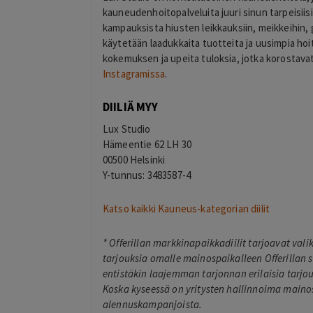
kauneudenhoitopalveluita juuri sinun tarpeisiisi.
kampauksista hiusten leikkauksiin, meikkeihin,
käytetään laadukkaita tuotteita ja uusimpia ho
kokemuksen ja upeita tuloksia, jotka korostava
Instagramissa
.
DIILIÄ MYY
Lux Studio
Hämeentie 62 LH 30
00500 Helsinki
Y-tunnus: 3483587-4
Katso kaikki Kauneus-kategorian diilit
*
Offerillan markkinapaikkadiilit tarjoavat val
tarjouksia omalle mainospaikalleen Offerillan s
entistäkin laajemman tarjonnan erilaisia tarjouk
Koska kyseessä on yritysten hallinnoima mainos
alennuskampanjoista.