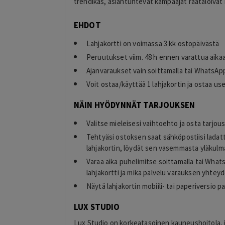
trendikäs, asiantuntevat kampaajat räätälöivät r
EHDOT
Lahjakortti on voimassa 3 kk ostopäivästä
timo
Peruutukset viim. 48 h ennen varattua aika
T
helsinki
Ajanvaraukset vain soittamalla tai WhatsAp
2 days ago
Voit ostaa/käyttää 1 lahjakortin ja ostaa u
kiitos hienosti toimi
Lisätty
NÄIN HYÖDYNNÄT TARJOUKSEN
Valitse mieleisesi vaihtoehto ja osta tarjou
Tehtyäsi ostoksen saat sähköpostiisi ladat
lahjakortin, löydät sen vasemmasta yläkulma
Varaa aika puhelimitse soittamalla tai Whats
lahjakortti ja mikä palvelu varauksen yhtey
Näytä lahjakortin mobiili- tai paperiversio 
LUX STUDIO
Lux Studio on korkeatasoinen kauneushoitola, j