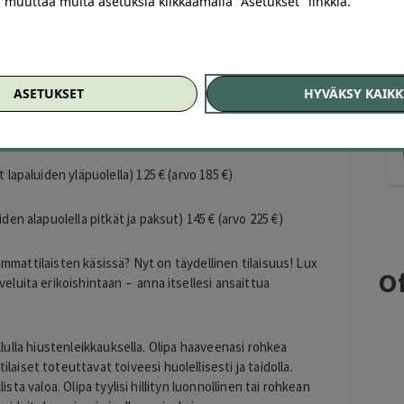
ai muuttaa muita asetuksia klikkaamalla "Asetukset" linkkiä.
ASETUKSET
HYVÄKSY KAIKK
| Helsinki, Kallio
ukset leukalinjan yläpuolella) 95 € (arvo 145 €)
t lapaluiden yläpuolella) 125 € (arvo 185 €)
iden alapuolella pitkät ja paksut) 145 € (arvo 225 €)
 ammattilaisten käsissä? Nyt on täydellinen tilaisuus! Lux
Of
luita erikoishintaan – anna itsellesi ansaittua
ellulla hiustenleikkauksella. Olipa haaveenasi rohkea
set toteuttavat toiveesi huolellisesti ja taidolla.
lista valoa. Olipa tyylisi hillityn luonnollinen tai rohkean