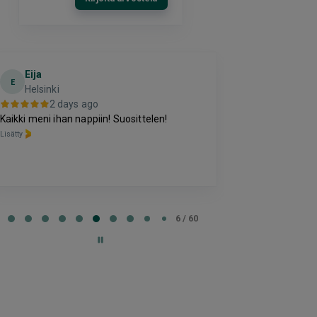
Eija
Terho Tii
E
Helsinki
3 da
2 days ago
Kohtuuhintainen
Kaikki meni ihan nappiin! Suosittelen!
oleva majoitus
Lisätty
perussettii.
Lisätty
e
6 / 60