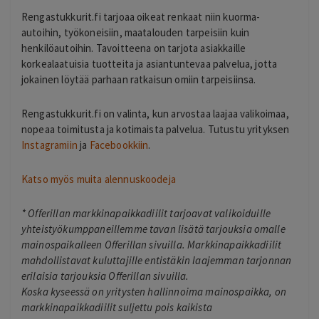
Rengastukkurit.fi tarjoaa oikeat renkaat niin kuorma-
autoihin, työkoneisiin, maatalouden tarpeisiin kuin
henkilöautoihin. Tavoitteena on tarjota asiakkaille
korkealaatuisia tuotteita ja asiantuntevaa palvelua, jotta
jokainen löytää parhaan ratkaisun omiin tarpeisiinsa.
Rengastukkurit.fi on valinta, kun arvostaa laajaa valikoimaa,
nopeaa toimitusta ja kotimaista palvelua. Tutustu yrityksen
Instagramiin
ja
Facebookkiin
.
Katso myös muita alennuskoodeja
*
Offerillan markkinapaikkadiilit tarjoavat valikoiduille
yhteistyökumppaneillemme tavan lisätä tarjouksia omalle
mainospaikalleen Offerillan sivuilla. Markkinapaikkadiilit
mahdollistavat kuluttajille entistäkin laajemman tarjonnan
erilaisia tarjouksia Offerillan sivuilla.
Koska kyseessä on yritysten hallinnoima mainospaikka, on
markkinapaikkadiilit suljettu pois kaikista