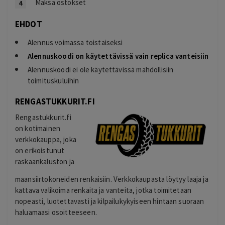
Maksa ostokset
EHDOT
Alennus voimassa toistaiseksi
Alennuskoodi on käytettävissä vain replica vanteisiin
Alennuskoodi ei ole käytettävissä mahdollisiin
toimituskuluihin
RENGASTUKKURIT.FI
Rengastukkurit.fi
on kotimainen
verkkokauppa, joka
on erikoistunut
raskaankaluston ja
maansiirtokoneiden renkaisiin. Verkkokaupasta löytyy laaja ja
kattava valikoima renkaita ja vanteita, jotka toimitetaan
nopeasti, luotettavasti ja kilpailukykyiseen hintaan suoraan
haluamaasi osoitteeseen.